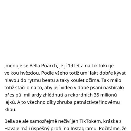
Jmenuje se Bella Poarch, je jí 19 let a na TikToku je
velkou hvězdou. Podle všeho totiž umí fakt dobře kývat
hlavou do rytmu beatu a taky koulet očima. Tak málo
totiž stačilo na to, aby její video v době psaní nasbíralo
přes půl miliardy zhlédnutí a rekordních 35 milionů
lajků. A to všechno díky zhruba patnáctivteřinovému
klipu.
Bella se ale samozřejmě neživí jen TikTokem, kráska z
Havaje má i úspěšný profil na Instagramu. Počítáme, že