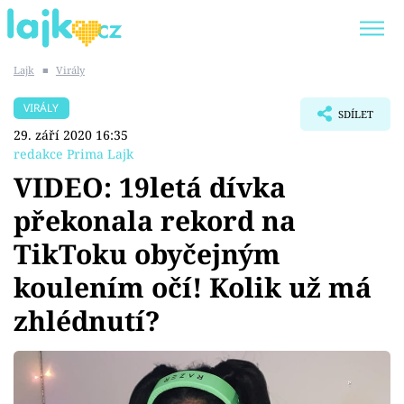
Lajk
■
Virály
Trendy:
KARLOS VÉMOLA
ONLYFANS
VIRÁLY
SDÍLET
SHOPAHOLICADEL
CLASH OF THE STARS
29. září 2020 16:35
redakce Prima Lajk
VIDEO: 19letá dívka
překonala rekord na
Témata
TikToku obyčejným
Showbyznys
koulením očí! Kolik už má
zhlédnutí?
Youtubeři
Virály