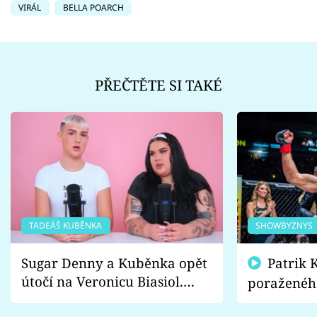
VIRÁL
BELLA POARCH
PŘEČTĚTE SI TAKÉ
TADEÁŠ KUBĚNKA
SHOWBYZNYS
Sugar Denny a Kuběnka opět
Patrik Kincl se zastal
útočí na Veronicu Biasiol.
poraženéh
Proč je podle nich falešná a
fanoušci n