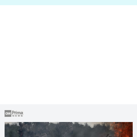
lže o své nevěře?