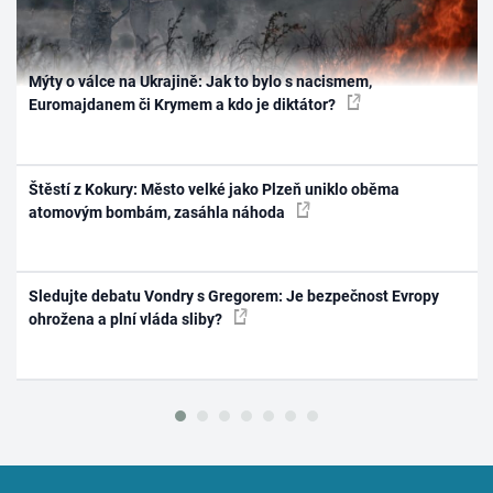
Mýty o válce na Ukrajině: Jak to bylo s nacismem,
Euromajdanem či Krymem a kdo je diktátor?
Štěstí z Kokury: Město velké jako Plzeň uniklo oběma
atomovým bombám, zasáhla náhoda
Sledujte debatu Vondry s Gregorem: Je bezpečnost Evropy
ohrožena a plní vláda sliby?