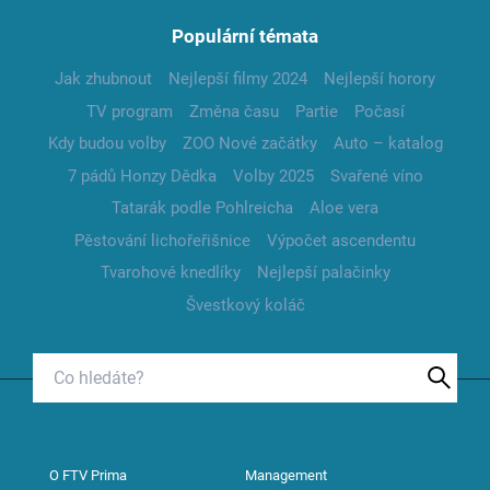
Populární témata
Jak zhubnout
Nejlepší filmy 2024
Nejlepší horory
TV program
Změna času
Partie
Počasí
Kdy budou volby
ZOO Nové začátky
Auto – katalog
7 pádů Honzy Dědka
Volby 2025
Svařené víno
Tatarák podle Pohlreicha
Aloe vera
Pěstování lichořeřišnice
Výpočet ascendentu
Tvarohové knedlíky
Nejlepší palačinky
Švestkový koláč
O FTV Prima
Management