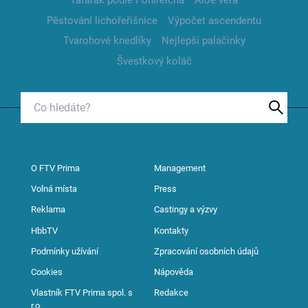
Tatarák podle Pohlreicha
Aloe vera
Pěstování lichořeřišnice
Výpočet ascendentu
Tvarohové knedlíky
Nejlepší palačinky
Švestkový koláč
O FTV Prima
Management
Volná místa
Press
Reklama
Castingy a výzvy
HbbTV
Kontakty
Podmínky užívání
Zpracování osobních údajů
Cookies
Nápověda
Vlastník FTV Prima spol. s
Redakce
r.o.