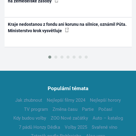
na zemědělské zásoby
Kraje nedostanou z fondu ani korunu na silnice, oznámil Půta.
Ministerstvo krok vysvětluje
Populární témata
Jak zhubnout
Nejlepší filmy 2024
Nejlepší horory
TV program
Změna času
Partie
Počasí
Kdy budou volby
ZOO Nové začátky
Auto – katalog
7 pádů Honzy Dědka
Volby 2025
Svařené víno