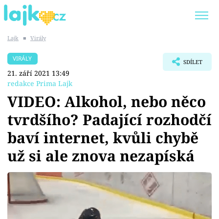
Lajk
■
Virály
Trendy:
KARLOS VÉMOLA
ONLYFANS
VIRÁLY
SDÍLET
SHOPAHOLICADEL
CLASH OF THE STARS
21. září 2021 13:49
redakce Prima Lajk
VIDEO: Alkohol, nebo něco
tvrdšího? Padající rozhodčí
Témata
baví internet, kvůli chybě
Showbyznys
už si ale znova nezapíská
Youtubeři
Virály