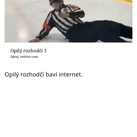
Sex a vztahy
Videa
Sledujte prima+
Přihlášení
Opilý rozhodčí 1
Zdroj: twitter.com
Sledujte nás
Opilý rozhodčí baví internet.