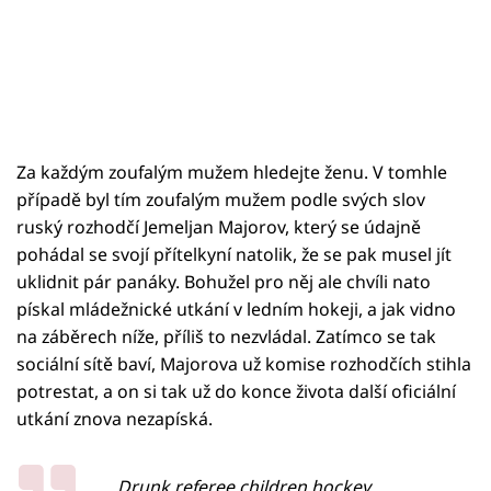
Za každým zoufalým mužem hledejte ženu. V tomhle
případě byl tím zoufalým mužem podle svých slov
ruský rozhodčí Jemeljan Majorov, který se údajně
pohádal se svojí přítelkyní natolik, že se pak musel jít
uklidnit pár panáky. Bohužel pro něj ale chvíli nato
pískal mládežnické utkání v ledním hokeji, a jak vidno
na záběrech níže, příliš to nezvládal. Zatímco se tak
sociální sítě baví, Majorova už komise rozhodčích stihla
potrestat, a on si tak už do konce života další oficiální
utkání znova nezapíská.
Drunk referee children hockey.