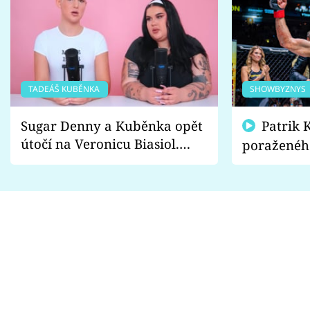
TADEÁŠ KUBĚNKA
SHOWBYZNYS
Sugar Denny a Kuběnka opět
Patrik Kincl se zastal
útočí na Veronicu Biasiol.
poraženéh
Proč je podle nich falešná a
fanoušci n
lže o své nevěře?