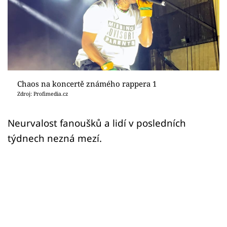
Sex a vztahy
Videa
Sledujte prima+
Přihlášení
Chaos na koncertě známého rappera 1
Zdroj: Profimedia.cz
Sledujte nás
Neurvalost fanoušků a lidí v posledních
týdnech nezná mezí.