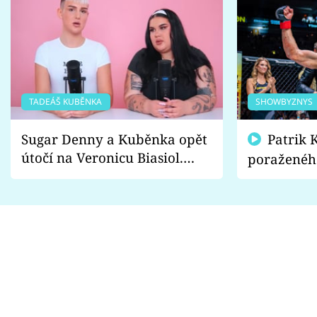
TADEÁŠ KUBĚNKA
SHOWBYZNYS
Sugar Denny a Kuběnka opět
Patrik Kincl se zastal
útočí na Veronicu Biasiol.
poraženéh
Proč je podle nich falešná a
fanoušci n
lže o své nevěře?