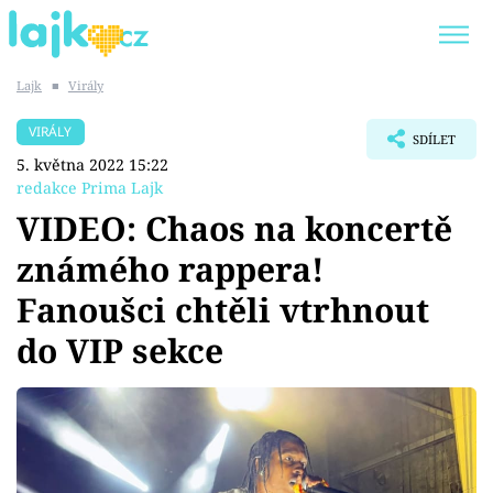
Lajk
■
Virály
Trendy:
KARLOS VÉMOLA
ONLYFANS
VIRÁLY
SDÍLET
SHOPAHOLICADEL
CLASH OF THE STARS
5. května 2022 15:22
redakce Prima Lajk
VIDEO: Chaos na koncertě
známého rappera!
Témata
Fanoušci chtěli vtrhnout
Showbyznys
do VIP sekce
Youtubeři
Virály