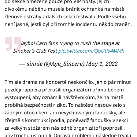
do sekce omezené pouze pro VIP hosty. Jejich
divokému náběhu musela bránit ochranka na místě i
členové ostrahy z dalších sekcí festivalu. Podle všeho
není jasné, jestli byl při tomhle incidentu někdo zraněn.
Playboi Carti fans trying to rush the stage at
Smoker’s Club Fest
pic.twitter.com/QoUtis4MMh
— sinnie (@Aye_Sincere)
May 1, 2022
Tím ale drama na koncertě neskončilo. Jen o pár minut
později rappera přerušili organizátoři přímo během
vystoupení, aby oznámili návštěvníkům, že na místě
probíhá bezpečností riziko. To naštěstí nesouviselo s
žádným útočníkem ani nevychovanými fanoušky, ale
zřejmě s konstrukcí pódia, poněvadž fanoušky v sekci
za velkým stožárem následně organizátoři poprosili,
aby trochu ustoupili. Oprava problému následně trvala