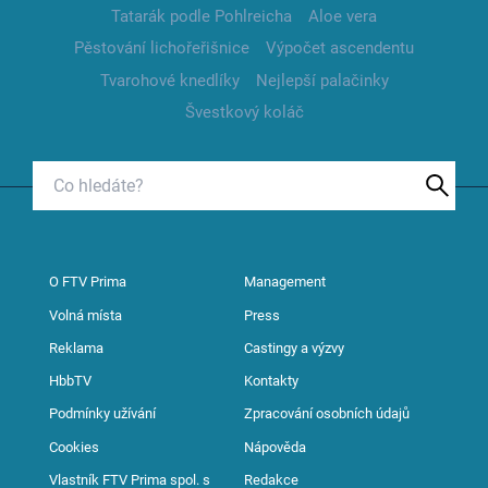
Tatarák podle Pohlreicha
Aloe vera
Pěstování lichořeřišnice
Výpočet ascendentu
Tvarohové knedlíky
Nejlepší palačinky
Švestkový koláč
O FTV Prima
Management
Volná místa
Press
Reklama
Castingy a výzvy
HbbTV
Kontakty
Podmínky užívání
Zpracování osobních údajů
Cookies
Nápověda
Vlastník FTV Prima spol. s
Redakce