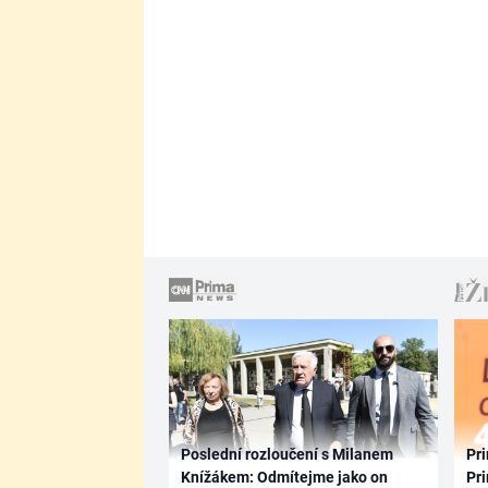
Poslední rozloučení s Milanem
Pri
Knížákem: Odmítejme jako on
Pri