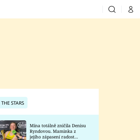
Vyhledávání
Můj 
Prima+
CNN Prima News
Prima Fresh
Prima Living
Prima Zoom
 THE STARS
Prima Lajk
Mína totálně zničila Denisu
Ryndovou. Maminka z
Sledujte nás
jejího zápasení radost