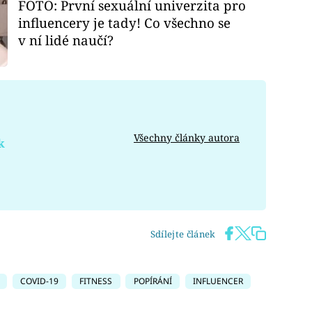
FOTO: První sexuální univerzita pro
influencery je tady! Co všechno se
v ní lidé naučí?
Všechny články autora
k
Sdílejte článek
COVID-19
FITNESS
POPÍRÁNÍ
INFLUENCER