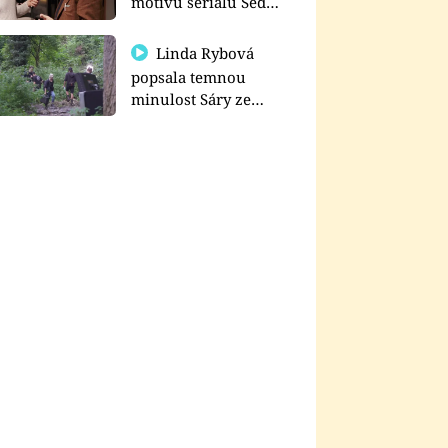
motivu seriálu Sedm
schodů k moci
Linda Rybová
popsala temnou
minulost Sáry ze
seriálu Zákony vlka