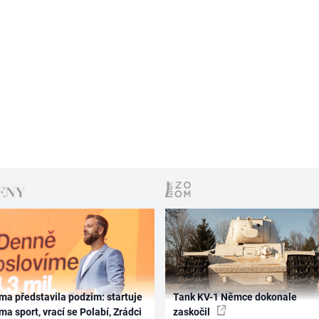
ma představila podzim: startuje
Tank KV-1 Němce dokonale
ma sport, vrací se Polabí, Zrádci
zaskočil