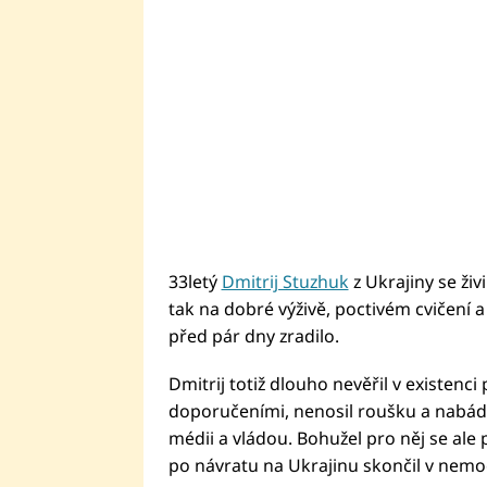
33letý
Dmitrij Stuzhuk
z Ukrajiny se živi
tak na dobré výživě, poctivém cvičení 
před pár dny zradilo.
Dmitrij totiž dlouho nevěřil v existenc
doporučeními, nenosil roušku a nabáda
médii a vládou. Bohužel pro něj se ale 
po návratu na Ukrajinu skončil v nemoc