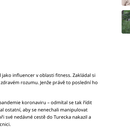
l jako influencer v oblasti fitness. Zakládal si
a zdravém rozumu. Jenže právě to poslední ho
i pandemie koronaviru – odmítal se tak řídit
l ostatní, aby se nenechali manipulovat
při své nedávné cestě do Turecka nakazil a
nici.