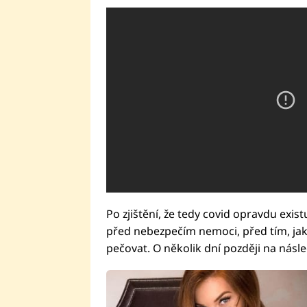
Po zjištění, že tedy covid opravdu exist
před nebezpečím nemoci, před tím, jak j
pečovat. O několik dní později na násl