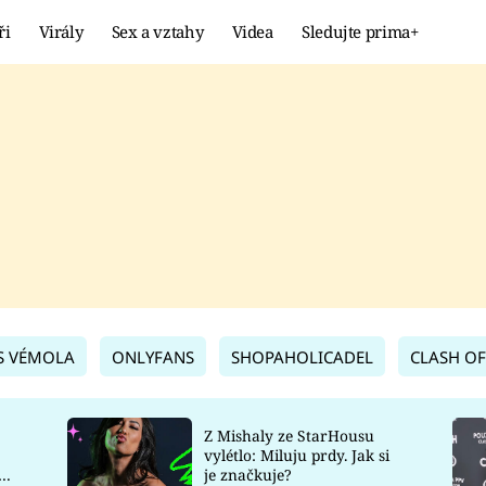
ři
Virály
Sex a vztahy
Videa
Sledujte prima+
Showbyznys
Extrém
VIRÁLY
KURIOZITY
VIDEA
KVÍZY
S VÉMOLA
ONLYFANS
SHOPAHOLICADEL
CLASH OF
Z Mishaly ze StarHousu
vylétlo: Miluju prdy. Jak si
co
je značkuje?