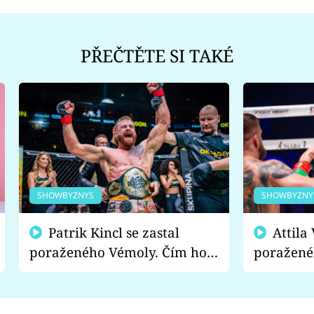
PŘEČTĚTE SI TAKÉ
SHOWBYZNYS
SHOWBYZNY
Patrik Kincl se zastal
Attila Végh podpořil
poraženého Vémoly. Čím ho
poražené
fanoušci naštvali?
chce radě
s vítězem