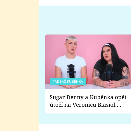
TADEÁŠ KUBĚNKA
Sugar Denny a Kuběnka opět
útočí na Veronicu Biasiol.
Proč je podle nich falešná a
lže o své nevěře?