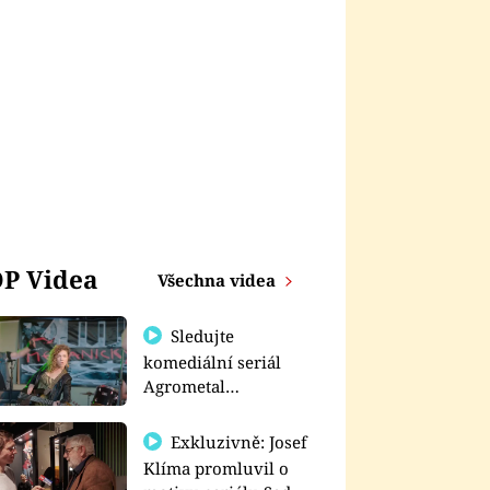
P Videa
Všechna videa
Sledujte
komediální seriál
Agrometal
exkluzivně na
prima+
Exkluzivně: Josef
Klíma promluvil o