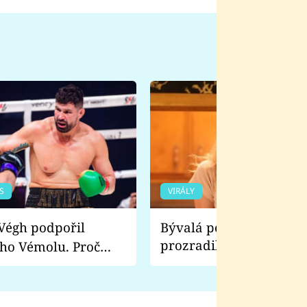
S
VIRÁLY
Bývalá pornoherečka
prozradila, co ji šokova
ho Vémolu. Proč
natáčení Euforie. Vážně
ji zápasit s ním než
bylo drsnější než hanba
 Kinclem?
filmy?