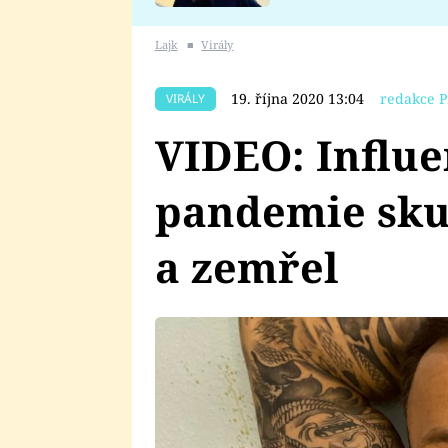
se v Plzni stalo
Lajk
■
Virály
19. října 2020 13:04
redakce P
VIRÁLY
VIDEO: Influen
pandemie skut
a zemřel