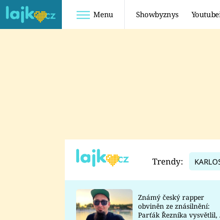
Menu
Showbyznys
Youtube
Youtuberky
Youtubeři
SHOPAHOLICADEL
FATTYPILLOW
ANNA ŠULC
FREESCOOT
SUGAR DENNY
ADAM KAJUMI
LADUŠKA
TADEÁŠ KUBĚNKA
DOMINIKA
DATEL
Trendy:
KARLO
MYSLIVCOVÁ
Známý český rapper
obviněn ze znásilnění:
Parťák Řezníka vysvětlil, 