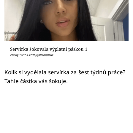
Sex a vztahy
Videa
Sledujte prima+
Přihlášení
Servírka šokovala výplatní páskou 1
Zdroj: tiktok.com/@lvndsmac
Sledujte nás
Kolik si vydělala servírka za šest týdnů práce?
Tahle částka vás šokuje.