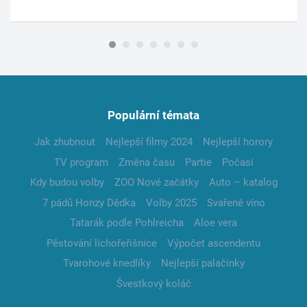
Populární témata
Jak zhubnout
Nejlepší filmy 2024
Nejlepší horory
TV program
Změna času
Partie
Počasí
Kdy budou volby
ZOO Nové začátky
Auto – katalog
7 pádů Honzy Dědka
Volby 2025
Svařené víno
Tatarák podle Pohlreicha
Aloe vera
Pěstování lichořeřišnice
Výpočet ascendentu
Tvarohové knedlíky
Nejlepší palačinky
Švestkový koláč