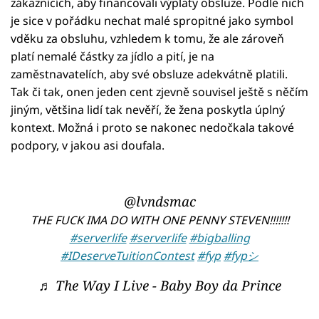
zákaznících, aby financovali výplaty obsluze. Podle nich
je sice v pořádku nechat malé spropitné jako symbol
vděku za obsluhu, vzhledem k tomu, že ale zároveň
platí nemalé částky za jídlo a pití, je na
zaměstnavatelích, aby své obsluze adekvátně platili.
Tak či tak, onen jeden cent zjevně souvisel ještě s něčím
jiným, většina lidí tak nevěří, že žena poskytla úplný
kontext. Možná i proto se nakonec nedočkala takové
podpory, v jakou asi doufala.
@lvndsmac
THE FUCK IMA DO WITH ONE PENNY STEVEN!!!!!!!
#serverlife
#serverlife
#bigballing
#IDeserveTuitionContest
#fyp
#fypシ
♬ The Way I Live - Baby Boy da Prince