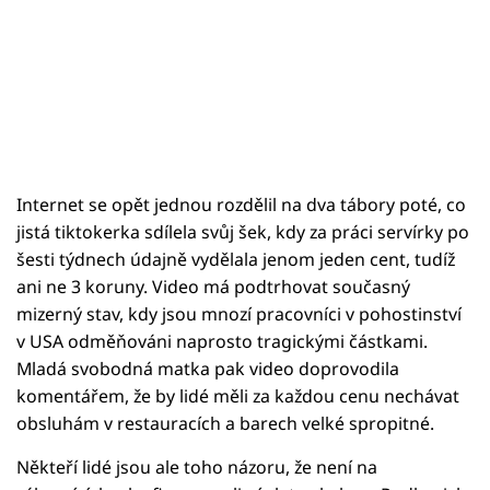
Internet se opět jednou rozdělil na dva tábory poté, co
jistá tiktokerka sdílela svůj šek, kdy za práci servírky po
šesti týdnech údajně vydělala jenom jeden cent, tudíž
ani ne 3 koruny. Video má podtrhovat současný
mizerný stav, kdy jsou mnozí pracovníci v pohostinství
v USA odměňováni naprosto tragickými částkami.
Mladá svobodná matka pak video doprovodila
komentářem, že by lidé měli za každou cenu nechávat
obsluhám v restauracích a barech velké spropitné.
Někteří lidé jsou ale toho názoru, že není na