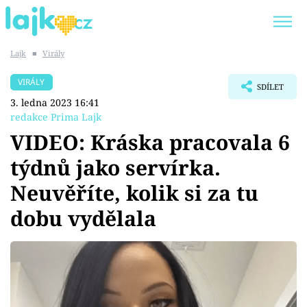
Lajk
■
Virály
Trendy:
KARLOS VÉMOLA
ONLYFANS
VIRÁLY
SDÍLET
SHOPAHOLICADEL
CLASH OF THE STARS
3. ledna 2023 16:41
redakce Prima Lajk
VIDEO: Kráska pracovala 6
týdnů jako servírka.
Témata
Neuvěříte, kolik si za tu
Showbyznys
dobu vydělala
Youtubeři
Virály