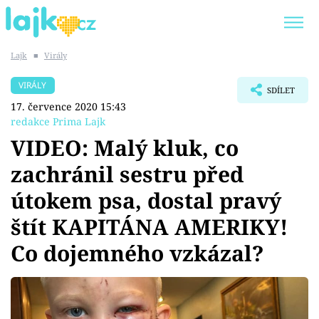
Lajk
■
Virály
Trendy:
KARLOS VÉMOLA
ONLYFANS
VIRÁLY
SDÍLET
SHOPAHOLICADEL
CLASH OF THE STARS
17. července 2020 15:43
redakce Prima Lajk
VIDEO: Malý kluk, co
zachránil sestru před
Témata
útokem psa, dostal pravý
Showbyznys
štít KAPITÁNA AMERIKY!
Co dojemného vzkázal?
Youtubeři
Virály