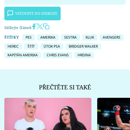
VSTOUPIT DO DISKUZE
Sdílejte článek
ŠTÍTKY
PES
AMERIKA
SESTRA
KLUK
AVENGERS
HEREC
ŠTÍT
ÚTOK PSA
BRIDGER WALKER
KAPITÁN AMERIKA
CHRIS EVANS
HRDINA
PŘEČTĚTE SI TAKÉ