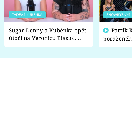
TADEÁŠ KUBĚNKA
SHOWBYZNYS
Sugar Denny a Kuběnka opět
Patrik Kincl se zastal
útočí na Veronicu Biasiol.
poraženéh
Proč je podle nich falešná a
fanoušci n
lže o své nevěře?