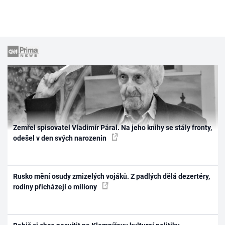
Zemřel spisovatel Vladimír Páral. Na jeho knihy se stály fronty,
odešel v den svých narozenin
Rusko mění osudy zmizelých vojáků. Z padlých dělá dezertéry,
rodiny přicházejí o miliony