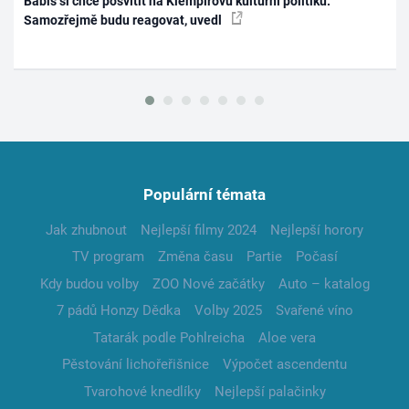
Babiš si chce posvítit na Klempířovu kulturní politiku.
Samozřejmě budu reagovat, uvedl
Populární témata
Jak zhubnout
Nejlepší filmy 2024
Nejlepší horory
TV program
Změna času
Partie
Počasí
Kdy budou volby
ZOO Nové začátky
Auto – katalog
7 pádů Honzy Dědka
Volby 2025
Svařené víno
Tatarák podle Pohlreicha
Aloe vera
Pěstování lichořeřišnice
Výpočet ascendentu
Tvarohové knedlíky
Nejlepší palačinky