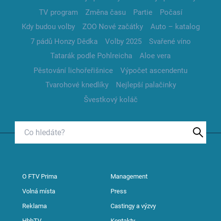
TV program
Změna času
Partie
Počasí
Kdy budou volby
ZOO Nové začátky
Auto – katalog
7 pádů Honzy Dědka
Volby 2025
Svařené víno
Tatarák podle Pohlreicha
Aloe vera
Pěstování lichořeřišnice
Výpočet ascendentu
Tvarohové knedlíky
Nejlepší palačinky
Švestkový koláč
O FTV Prima
Management
Volná místa
Press
Reklama
Castingy a výzvy
HbbTV
Kontakty