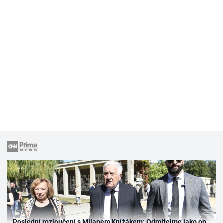
Poslední rozloučení s Milanem Knížákem: Odmítejme jako on