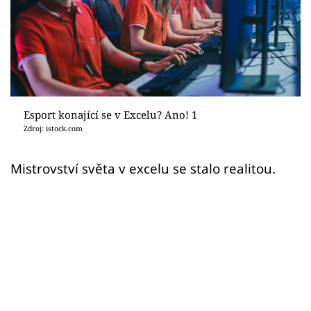
Sex a vztahy
Videa
Sledujte prima+
Přihlášení
Esport konající se v Excelu? Ano! 1
Zdroj: istock.com
Sledujte nás
Mistrovství světa v excelu se stalo realitou.