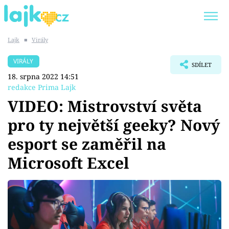
Lajk
■
Virály
Trendy:
KARLOS VÉMOLA
ONLYFANS
VIRÁLY
SDÍLET
SHOPAHOLICADEL
CLASH OF THE STARS
18. srpna 2022 14:51
redakce Prima Lajk
VIDEO: Mistrovství světa
pro ty největší geeky? Nový
Témata
esport se zaměřil na
Showbyznys
Microsoft Excel
Youtubeři
Virály