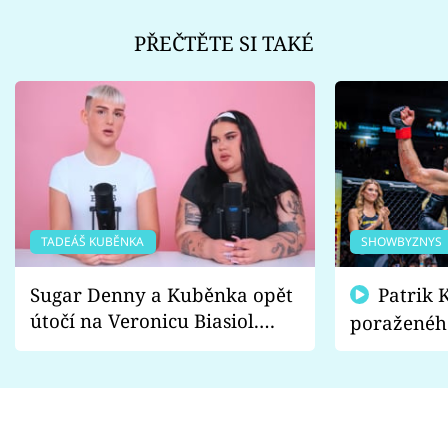
PŘEČTĚTE SI TAKÉ
TADEÁŠ KUBĚNKA
SHOWBYZNYS
Sugar Denny a Kuběnka opět
Patrik Kincl se zastal
útočí na Veronicu Biasiol.
poraženéh
Proč je podle nich falešná a
fanoušci n
lže o své nevěře?