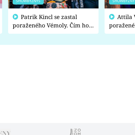
SHOWBYZNYS
SHOWBYZNY
Patrik Kincl se zastal
Attila Végh podpořil
poraženého Vémoly. Čím ho
poražené
fanoušci naštvali?
chce radě
s vítězem