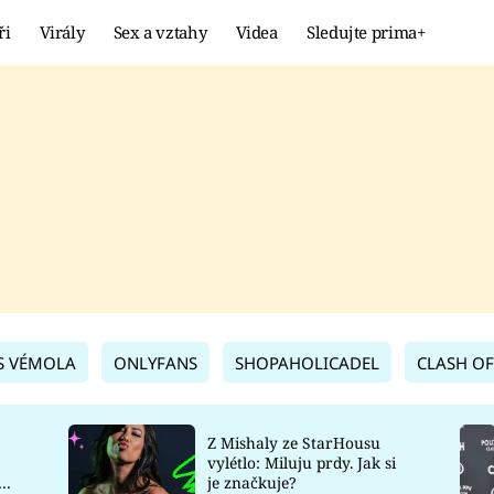
ři
Virály
Sex a vztahy
Videa
Sledujte prima+
Showbyznys
Extrém
VIRÁLY
KURIOZITY
VIDEA
KVÍZY
S VÉMOLA
ONLYFANS
SHOPAHOLICADEL
CLASH OF
Z Mishaly ze StarHousu
vylétlo: Miluju prdy. Jak si
co
je značkuje?