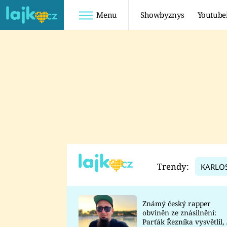
Menu
Showbyznys
Youtube
Youtuberky
Youtubeři
SHOPAHOLICADEL
FATTYPILLOW
ANNA ŠULC
FREESCOOT
SUGAR DENNY
ADAM KAJUMI
LADUŠKA
TADEÁŠ KUBĚNKA
DOMINIKA
DATEL
Trendy:
KARLO
MYSLIVCOVÁ
Známý český rapper
obviněn ze znásilnění:
Parťák Řezníka vysvětlil, 