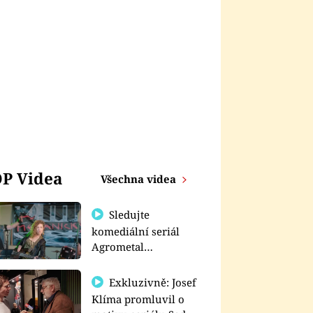
P Videa
Všechna videa
Sledujte
komediální seriál
Agrometal
exkluzivně na
prima+
Exkluzivně: Josef
Klíma promluvil o