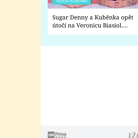
TADEÁŠ KUBĚNKA
Sugar Denny a Kuběnka opět
útočí na Veronicu Biasiol.
Proč je podle nich falešná a
lže o své nevěře?