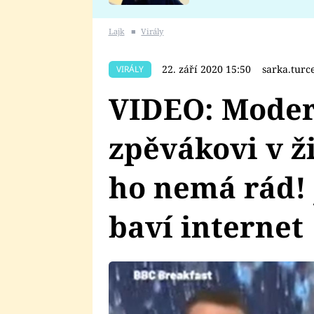
se v Plzni stalo
Lajk
■
Virály
22. září 2020 15:50
sarka.tur
VIRÁLY
VIDEO: Moder
zpěvákovi v ž
ho nemá rád!
baví internet