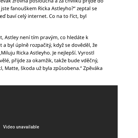
pěvák zrovna poslouchá a za chvilku přijde do
jste fanouškem Ricka Astleyho?“ zeptal se
baví celý internet. Co na to říct, byl
et, Astley není tím pravým, co hledáte k
a byl úplně rozpačitý, když se dověděl, že
Miluju Ricka Astleyho. Je nejlepší. Vyrostl
ělé, přijde za okamžik, takže bude vděčný,
řekl, Matte, škoda už byla způsobena.“ Zpěváka