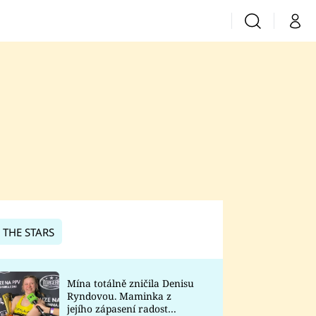
Vyhledávání
Můj 
Prima+
CNN Prima News
Prima Fresh
Prima Living
Prima Zoom
 THE STARS
Prima Lajk
Mína totálně zničila Denisu
Ryndovou. Maminka z
Sledujte nás
jejího zápasení radost