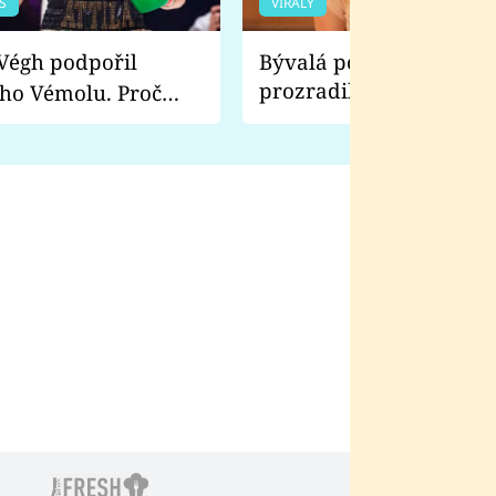
S
VIRÁLY
Bývalá pornoherečka
prozradila, co ji šokova
ho Vémolu. Proč
natáčení Euforie. Vážně
ji zápasit s ním než
bylo drsnější než hanba
 Kinclem?
filmy?