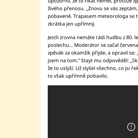
upozornil, že to říkat neměl, protože z
živého přenosu. „Znovu se vás zeptám, 
pobaveně. Trapasem meteorologa se teď 
zkrátka jen upřímný.
Jestli zrovna nemáte rádi hudbu z 80. l
poslechu… Moderátor se začal červenat 
zpěvák za okamžik přijde, a opravil se: „
jsem na tom.“ Stayt mu odpověděl: „Skv
že to uslyší. Už slyšel všechno, co jsi 
to však upřímně pobavilo.