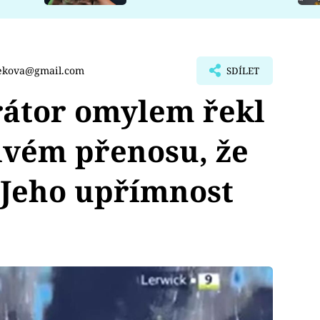
cekova@gmail.com
SDÍLET
átor omylem řekl
ivém přenosu, že
 Jeho upřímnost