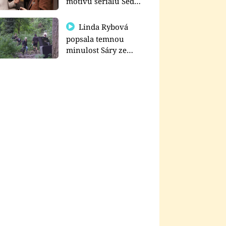
motivu seriálu Sedm
schodů k moci
Linda Rybová
popsala temnou
minulost Sáry ze
seriálu Zákony vlka