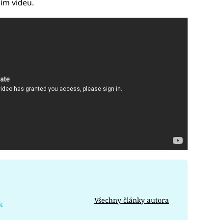
cím videu.
Všechny články autora
k