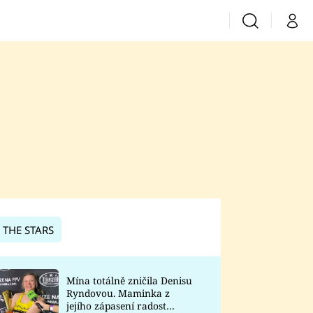
Vyhledávání
Můj 
Prima+
CNN Prima News
Prima Fresh
Prima Living
Prima Zoom
 THE STARS
Prima Lajk
Mína totálně zničila Denisu
Ryndovou. Maminka z
Sledujte nás
jejího zápasení radost