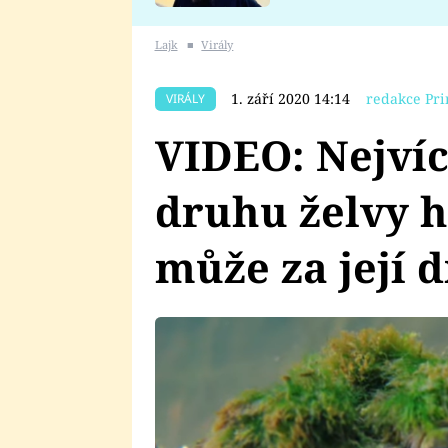
se v Plzni stalo
Lajk
■
Virály
1. září 2020 14:14
redakce Pri
VIRÁLY
VIDEO: Nejví
druhu želvy h
může za její 