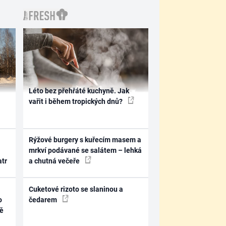
Léto bez přehřáté kuchyně. Jak
vařit i během tropických dnů?
Rýžové burgery s kuřecím masem a
mrkví podávané se salátem – lehká
atr
a chutná večeře
Cuketové rizoto se slaninou a
o
čedarem
ně