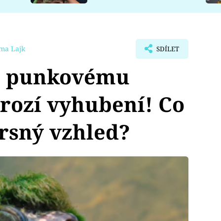
ma Lajk
SDÍLET
c punkovému
rozí vyhubení! Co
drsný vzhled?