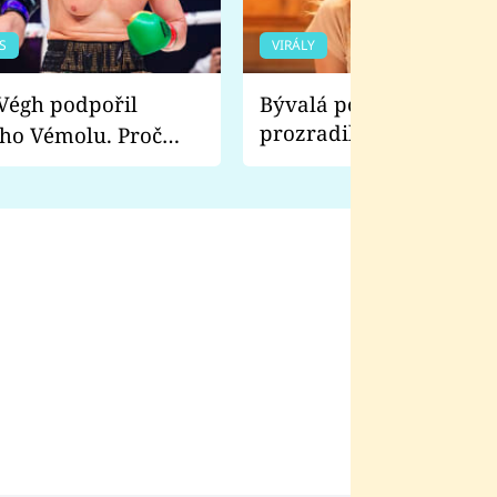
S
VIRÁLY
Bývalá pornoherečka
prozradila, co ji šokova
ho Vémolu. Proč
natáčení Euforie. Vážně
ji zápasit s ním než
bylo drsnější než hanba
 Kinclem?
filmy?