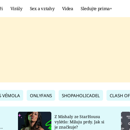
ři
Virály
Sex a vztahy
Videa
Sledujte prima+
Showbyznys
Extrém
VIRÁLY
KURIOZITY
VIDEA
KVÍZY
S VÉMOLA
ONLYFANS
SHOPAHOLICADEL
CLASH OF
Z Mishaly ze StarHousu
vylétlo: Miluju prdy. Jak si
co
je značkuje?