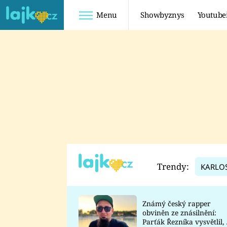
Menu
Showbyznys
Youtube
Youtuberky
Youtubeři
SHOPAHOLICADEL
FATTYPILLOW
ANNA ŠULC
FREESCOOT
SUGAR DENNY
ADAM KAJUMI
LADUŠKA
TADEÁŠ KUBĚNKA
DOMINIKA
DATEL
Trendy:
KARLO
MYSLIVCOVÁ
Známý český rapper
obviněn ze znásilnění:
Parťák Řezníka vysvětlil, 