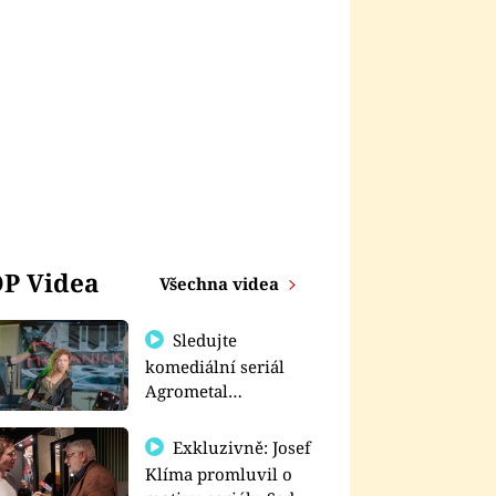
P Videa
Všechna videa
Sledujte
komediální seriál
Agrometal
exkluzivně na
prima+
Exkluzivně: Josef
Klíma promluvil o