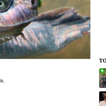
TO
k.