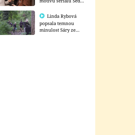
motivu seriálu Sedm
schodů k moci
Linda Rybová
popsala temnou
minulost Sáry ze
seriálu Zákony vlka