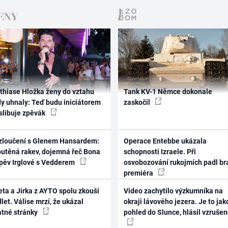
thiase Hložka ženy do vztahu
Tank KV-1 Němce dokonale
dy uhnaly: Teď budu iniciátorem
zaskočil
 slibuje zpěvák
zloučení s Glenem Hansardem:
Operace Entebbe ukázala
outěná rakev, dojemná řeč Bona
schopnosti Izraele. Při
zpěv Irglové s Vedderem
osvobozování rukojmích padl br
premiéra
ta a Jirka z AYTO spolu zkouší
Video zachytilo výzkumníka na
let. Válise mrzí, že ukázal
okraji lávového jezera. Je to jak
atné stránky
pohled do Slunce, hlásil vzruše