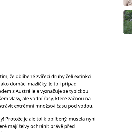
ím, že oblíbené zvířecí druhy čelí extinkci
 jako domácí mazlíčky. Je to i případ
odem z Austrálie a vyznačuje se typickou
em vlasy, ale vodní řasy, které začnou na
strávit extrémní množství času pod vodou.
y! Protože je ale tolik oblíbený, musela nyní
teré mají želvy ochránit právě před