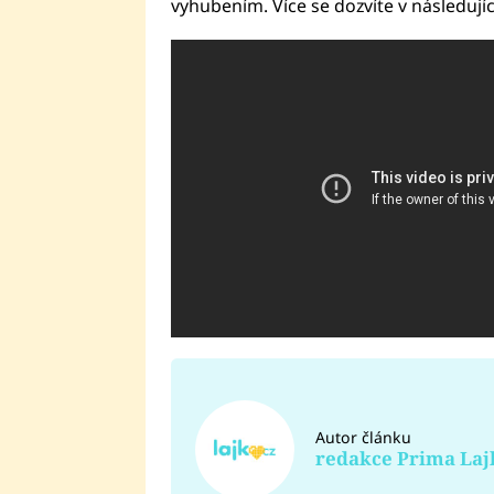
vyhubením. Více se dozvíte v následují
Autor článku
redakce Prima Laj