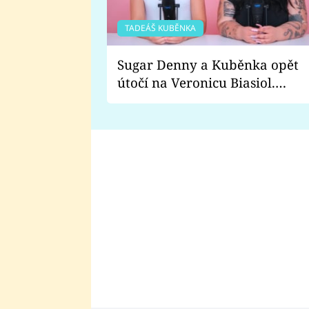
TADEÁŠ KUBĚNKA
Sugar Denny a Kuběnka opět
útočí na Veronicu Biasiol.
Proč je podle nich falešná a
lže o své nevěře?