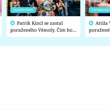
SHOWBYZNYS
SHOWBYZNY
Patrik Kincl se zastal
Attila Végh podpořil
poraženého Vémoly. Čím ho
poražené
fanoušci naštvali?
chce radě
s vítězem