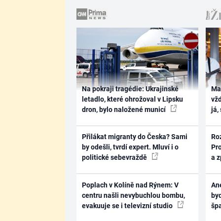
Na pokraji tragédie: Ukrajinské
Ma
letadlo, které ohrožoval v Lipsku
vž
dron, bylo naložené municí
já,
Přilákat migranty do Česka? Sami
Ro
by odešli, tvrdí expert. Mluví i o
Pr
politické sebevraždě
a 
Poplach v Kolíně nad Rýnem: V
Ane
centru našli nevybuchlou bombu,
byd
evakuuje se i televizní studio
šp