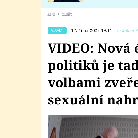
se v Plzni stalo
Lajk
■
Virály
17. října 2022 19:11
redakce P
VIRÁLY
VIDEO: Nová 
politiků je ta
volbami zveře
sexuální nah