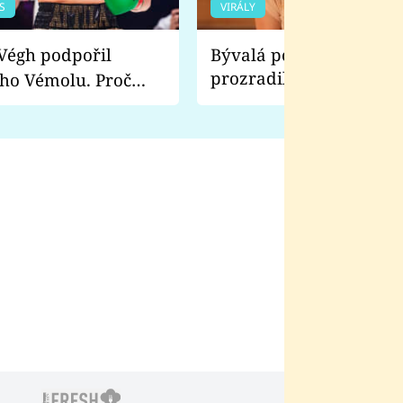
S
VIRÁLY
Bývalá pornoherečka
prozradila, co ji šokova
ho Vémolu. Proč
natáčení Euforie. Vážně
ji zápasit s ním než
bylo drsnější než hanba
 Kinclem?
filmy?