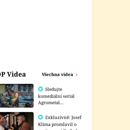
P Videa
Všechna videa
Sledujte
komediální seriál
Agrometal
exkluzivně na
prima+
Exkluzivně: Josef
Klíma promluvil o