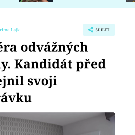
rima Lajk
SDÍLET
éra odvážných
dy. Kandidát před
jnil svoji
rávku