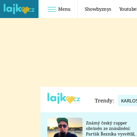
Menu
Showbyznys
Youtube
Youtuberky
Youtubeři
SHOPAHOLICADEL
FATTYPILLOW
ANNA ŠULC
FREESCOOT
SUGAR DENNY
ADAM KAJUMI
LADUŠKA
TADEÁŠ KUBĚNKA
DOMINIKA
DATEL
Trendy:
KARLO
MYSLIVCOVÁ
Známý český rapper
obviněn ze znásilnění:
Parťák Řezníka vysvětlil, 