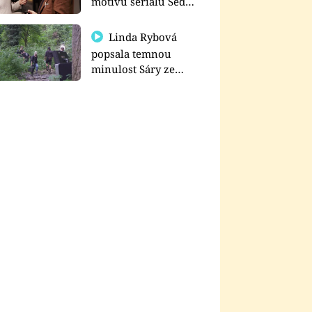
motivu seriálu Sedm
schodů k moci
Linda Rybová
popsala temnou
minulost Sáry ze
seriálu Zákony vlka