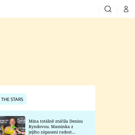
Vyhledávání
Můj 
Prima+
CNN Prima News
Prima Fresh
Prima Living
Prima Zoom
 THE STARS
Prima Lajk
Mína totálně zničila Denisu
Ryndovou. Maminka z
Sledujte nás
jejího zápasení radost