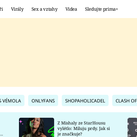
ři
Virály
Sex a vztahy
Videa
Sledujte prima+
Showbyznys
Extrém
VIRÁLY
KURIOZITY
VIDEA
KVÍZY
S VÉMOLA
ONLYFANS
SHOPAHOLICADEL
CLASH OF
Z Mishaly ze StarHousu
vylétlo: Miluju prdy. Jak si
co
je značkuje?