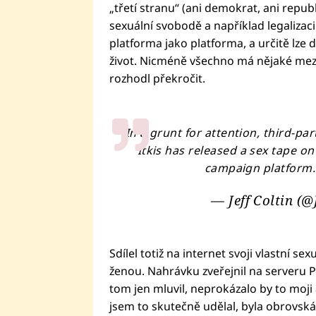
„třetí stranu“ (ani demokrat, ani repub
sexuální svobodě a například legaliza
platforma jako platforma, a určitě lze 
život. Nicméně všechno má nějaké meze
rozhodl překročit.
In a grunt for attention, third-p
Itkis has released a sex tape on
campaign platform
— Jeff Coltin (
Sdílel totiž na internet svoji vlastní s
ženou. Nahrávku zveřejnil na serveru 
tom jen mluvil, neprokázalo by to moji
jsem to skutečně udělal, byla obrovská