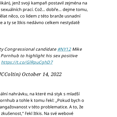
likán), jenž svoji kampaň postavil zejména na
ci sexuálních prací. Což… dobře… dejme tomu,
dělat něco, co lidem z této branže usnadní
 a ty se Itkis nedávno celkem nestydatě
arty Congressional candidate
#NY12
Mike
 Pornhub to highlight his sex positive
.
https://t.co/GlRpuCghD7
@JCColtin)
October 14, 2022
exuální nahrávku, na které má styk s mladší
Pornhub a tohle k tomu řekl: „Pokud bych o
 angažovanost v této problematice. A to, že
 zkušenost,“ řekl Itkis. Na své webové