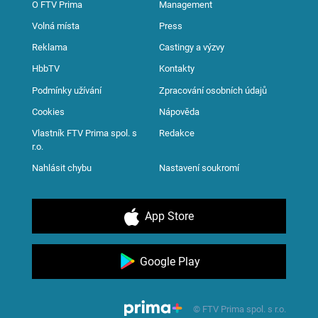
O FTV Prima
Management
Volná místa
Press
Reklama
Castingy a výzvy
HbbTV
Kontakty
Podmínky užívání
Zpracování osobních údajů
Cookies
Nápověda
Vlastník FTV Prima spol. s
Redakce
r.o.
Nahlásit chybu
Nastavení soukromí
App Store
Google Play
© FTV Prima spol. s r.o.