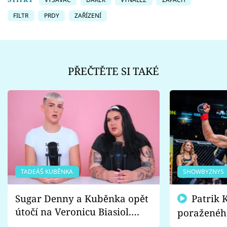
FILTR
PRDY
ZAŘÍZENÍ
PŘEČTĚTE SI TAKÉ
TADEÁŠ KUBĚNKA
SHOWBYZNYS
Sugar Denny a Kuběnka opět
Patrik Kincl se zastal
útočí na Veronicu Biasiol.
poraženéh
Proč je podle nich falešná a
fanoušci n