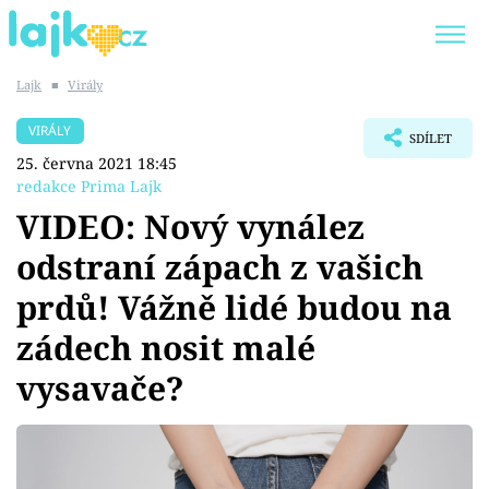
Lajk
■
Virály
Trendy:
KARLOS VÉMOLA
ONLYFANS
VIRÁLY
SDÍLET
SHOPAHOLICADEL
CLASH OF THE STARS
25. června 2021 18:45
redakce Prima Lajk
VIDEO: Nový vynález
odstraní zápach z vašich
Témata
prdů! Vážně lidé budou na
Showbyznys
zádech nosit malé
vysavače?
Youtubeři
Virály