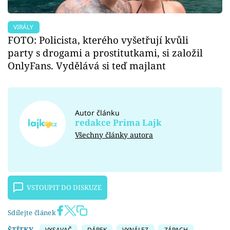
VIRÁLY
FOTO: Policista, kterého vyšetřují kvůli
party s drogami a prostitutkami, si založil
OnlyFans. Vydělává si teď majlant
Autor článku
redakce Prima Lajk
Všechny články autora
VSTOUPIT DO DISKUZE
Sdílejte článek
ŠTÍTKY
VYSAVAČ
DÁREK
VYNÁLEZ
ZÁPACH