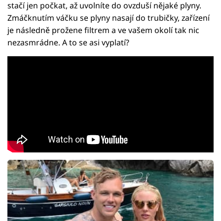
stačí jen počkat, až uvolníte do ovzduší nějaké plyny.
Zmáčknutím váčku se plyny nasají do trubičky, zařízení
je následně prožene filtrem a ve vašem okolí tak nic
nezasmrádne. A to se asi vyplatí?