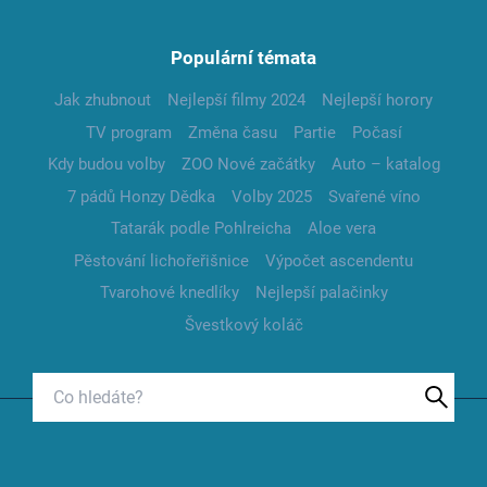
Populární témata
Jak zhubnout
Nejlepší filmy 2024
Nejlepší horory
TV program
Změna času
Partie
Počasí
Kdy budou volby
ZOO Nové začátky
Auto – katalog
7 pádů Honzy Dědka
Volby 2025
Svařené víno
Tatarák podle Pohlreicha
Aloe vera
Pěstování lichořeřišnice
Výpočet ascendentu
Tvarohové knedlíky
Nejlepší palačinky
Švestkový koláč