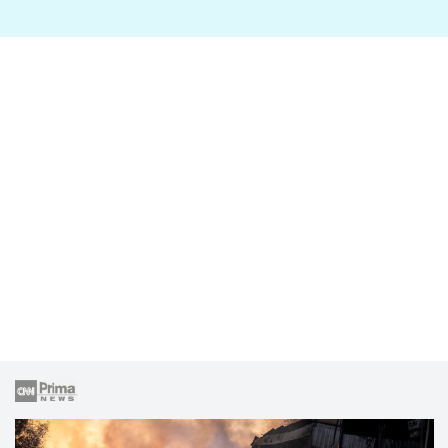
lže o své nevěře?