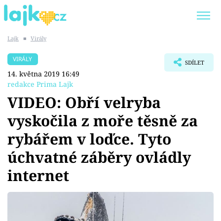
Lajk
■
Virály
Trendy:
KARLOS VÉMOLA
ONLYFANS
VIRÁLY
SDÍLET
SHOPAHOLICADEL
CLASH OF THE STARS
14. května 2019 16:49
redakce Prima Lajk
VIDEO: Obří velryba
vyskočila z moře těsně za
Témata
rybářem v loďce. Tyto
Showbyznys
úchvatné záběry ovládly
internet
Youtubeři
Virály