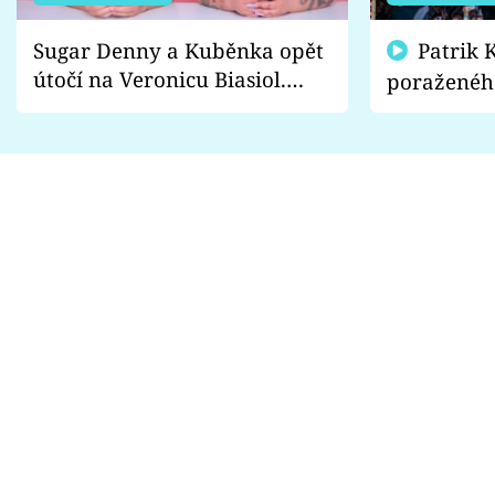
Sugar Denny a Kuběnka opět
Patrik Kincl se zastal
útočí na Veronicu Biasiol.
poraženéh
Proč je podle nich falešná a
fanoušci n
lže o své nevěře?