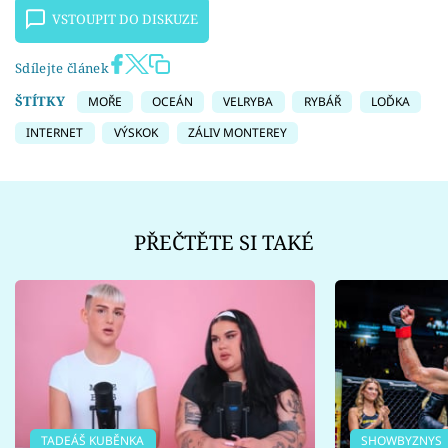
VSTOUPIT DO DISKUZE
Sdílejte článek
ŠTÍTKY
MOŘE
OCEÁN
VELRYBA
RYBÁŘ
LOĎKA
INTERNET
VÝSKOK
ZÁLIV MONTEREY
PŘEČTĚTE SI TAKÉ
TADEÁŠ KUBĚNKA
SHOWBYZNYS