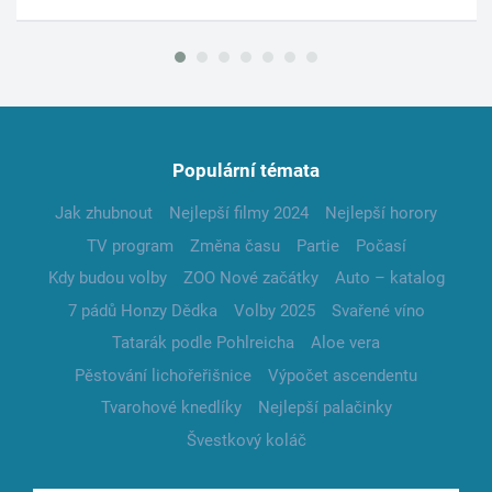
Populární témata
Jak zhubnout
Nejlepší filmy 2024
Nejlepší horory
TV program
Změna času
Partie
Počasí
Kdy budou volby
ZOO Nové začátky
Auto – katalog
7 pádů Honzy Dědka
Volby 2025
Svařené víno
Tatarák podle Pohlreicha
Aloe vera
Pěstování lichořeřišnice
Výpočet ascendentu
Tvarohové knedlíky
Nejlepší palačinky
Švestkový koláč