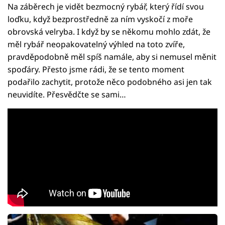
Na záběrech je vidět bezmocný rybář, který řídí svou
loďku, když bezprostředně za ním vyskočí z moře
obrovská velryba. I když by se někomu mohlo zdát, že
měl rybář neopakovatelný výhled na toto zvíře,
pravděpodobně měl spíš namále, aby si nemusel měnit
spoďáry. Přesto jsme rádi, že se tento moment
podařilo zachytit, protože něco podobného asi jen tak
neuvidíte. Přesvědčte se sami…