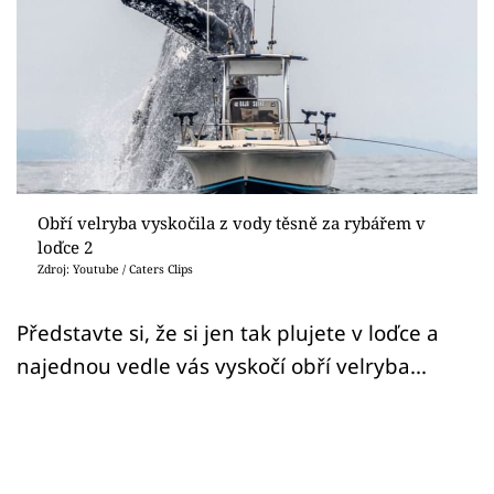
Sex a vztahy
Videa
Sledujte prima+
Přihlášení
Obří velryba vyskočila z vody těsně za rybářem v
loďce 2
Sledujte nás
Zdroj: Youtube / Caters Clips
Představte si, že si jen tak plujete v loďce a
najednou vedle vás vyskočí obří velryba...