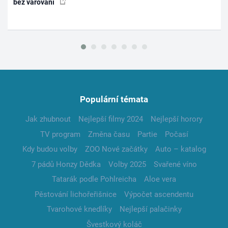
bez varování
Populární témata
Jak zhubnout
Nejlepší filmy 2024
Nejlepší horory
TV program
Změna času
Partie
Počasí
Kdy budou volby
ZOO Nové začátky
Auto – katalog
7 pádů Honzy Dědka
Volby 2025
Svařené víno
Tatarák podle Pohlreicha
Aloe vera
Pěstování lichořeřišnice
Výpočet ascendentu
Tvarohové knedlíky
Nejlepší palačinky
Švestkový koláč