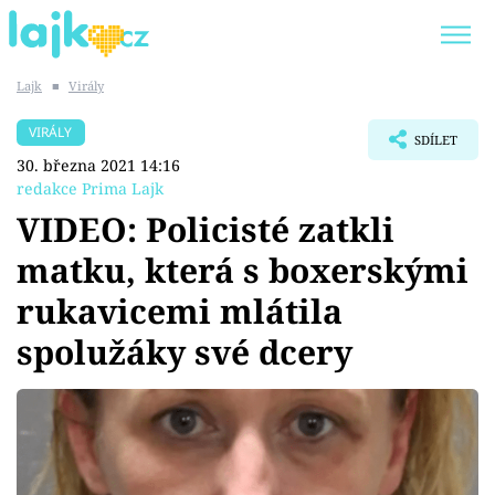
Lajk
■
Virály
Trendy:
KARLOS VÉMOLA
ONLYFANS
VIRÁLY
SDÍLET
SHOPAHOLICADEL
CLASH OF THE STARS
30. března 2021 14:16
redakce Prima Lajk
VIDEO: Policisté zatkli
matku, která s boxerskými
Témata
rukavicemi mlátila
Showbyznys
spolužáky své dcery
Youtubeři
Virály