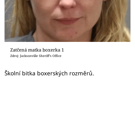
Sex a vztahy
Videa
Sledujte prima+
Přihlášení
Zatčená matka boxerka 1
Zdroj: Jacksonville Sheriff’s Office
Sledujte nás
Školní bitka boxerských rozměrů.