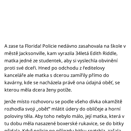
A zase ta Florida! Policie nedávno zasahovala na škole v
městě Jacksonville, kam vyrazila 34letá Edith Riddle,
matka jedné ze studentek, aby si vyslechla obvinění
proti své dceři. Hned po odchodu z ředitelovy
kanceláře ale matka s dcerou zamířily přímo do
kavárny, kde se nacházela právě ona údajná oběť, se
kterou měla dcera ženy potíže.
Jenže místo rozhovoru se podle všeho dívka okamžitě
rozhodla svoji „oběť“ mlátit údery do obličeje a horní
poloviny těla. Aby toho nebylo málo, její matka, která v
tu dobu měla nasazené boxerské rukavice, se do bitky
přidala. Když policie po příjezdu bitku roztrhla, začala