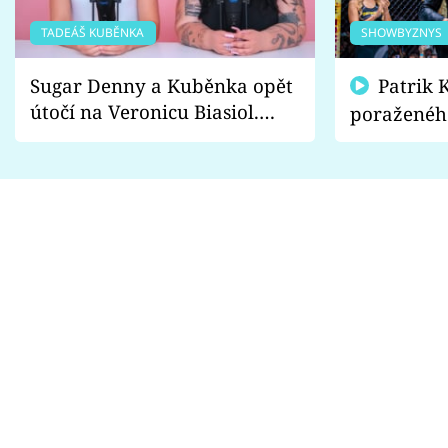
TADEÁŠ KUBĚNKA
SHOWBYZNYS
Sugar Denny a Kuběnka opět
Patrik Kincl se zastal
útočí na Veronicu Biasiol.
poraženéh
Proč je podle nich falešná a
fanoušci n
lže o své nevěře?