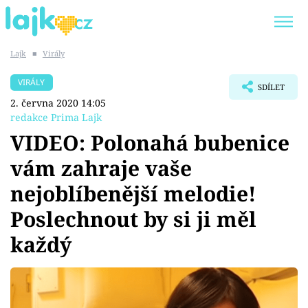
Lajk
■
Virály
Trendy:
KARLOS VÉMOLA
ONLYFANS
VIRÁLY
SDÍLET
SHOPAHOLICADEL
CLASH OF THE STARS
2. června 2020 14:05
redakce Prima Lajk
VIDEO: Polonahá bubenice
vám zahraje vaše
Témata
nejoblíbenější melodie!
Showbyznys
Poslechnout by si ji měl
každý
Youtubeři
Virály