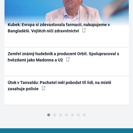
Kubek: Evropa si zdevastovala farmacii, nakupujeme v
Bangladéši. Vojtěch ničí zdravotnictví
Zemřel známý hudebník a producent Orbit. Spolupracoval s
hvězdami jako Madonna a U2
Útok v Tanvaldu: Pachatel měl pobodat tři lidi, na místě
zasahuje policie