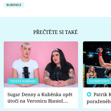
BUBENICE
PŘEČTĚTE SI TAKÉ
TADEÁŠ KUBĚNKA
SHOWBYZNYS
Sugar Denny a Kuběnka opět
Patrik Kincl se zastal
útočí na Veronicu Biasiol.
poraženéh
Proč je podle nich falešná a
fanoušci n