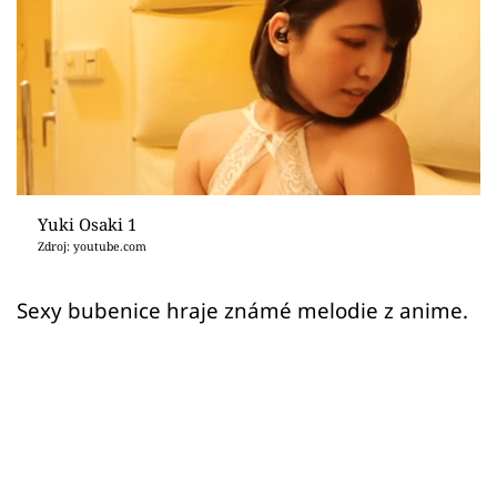
Sex a vztahy
Videa
Sledujte prima+
Přihlášení
Yuki Osaki 1
Zdroj: youtube.com
Sledujte nás
Sexy bubenice hraje známé melodie z anime.