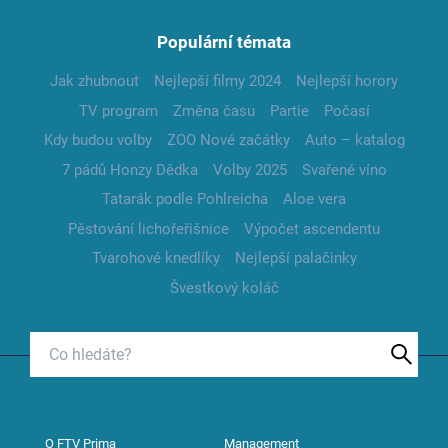
Populární témata
Jak zhubnout
Nejlepší filmy 2024
Nejlepší horory
TV program
Změna času
Partie
Počasí
Kdy budou volby
ZOO Nové začátky
Auto – katalog
7 pádů Honzy Dědka
Volby 2025
Svařené víno
Tatarák podle Pohlreicha
Aloe vera
Pěstování lichořeřišnice
Výpočet ascendentu
Tvarohové knedlíky
Nejlepší palačinky
Švestkový koláč
O FTV Prima
Management