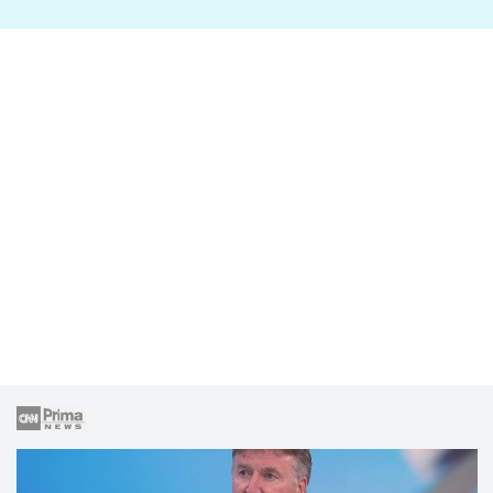
lže o své nevěře?