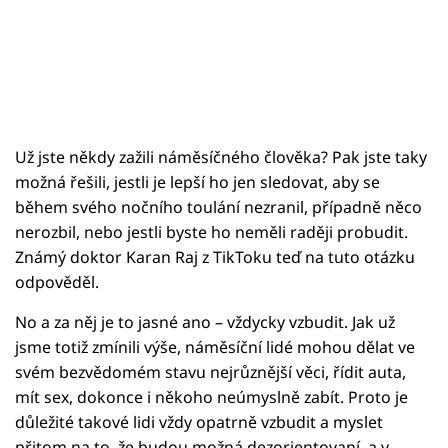
Už jste někdy zažili náměsíčného člověka? Pak jste taky
možná řešili, jestli je lepší ho jen sledovat, aby se
během svého nočního toulání nezranil, případně něco
nerozbil, nebo jestli byste ho neměli raději probudit.
Známý doktor Karan Raj z TikToku teď na tuto otázku
odpověděl.
No a za něj je to jasné ano – vždycky vzbudit. Jak už
jsme totiž zmínili výše, náměsíční lidé mohou dělat ve
svém bezvědomém stavu nejrůznější věci, řídit auta,
mít sex, dokonce i někoho neúmyslně zabít. Proto je
důležité takové lidi vždy opatrně vzbudit a myslet
přitom na to, že budou možná dezorientovaní, a v