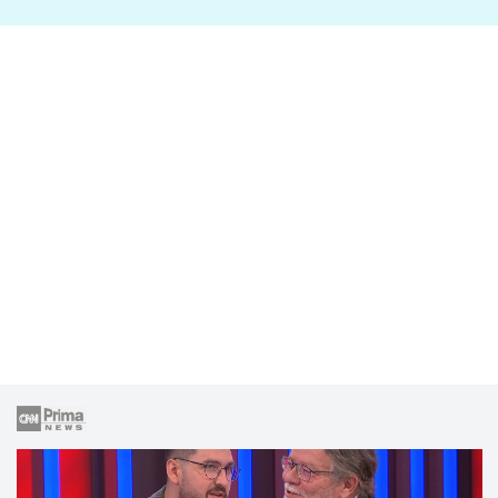
lže o své nevěře?