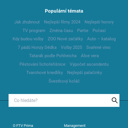
Populární témata
Jak zhubnout
Nejlepší filmy 2024
Nejlepší horory
TV program
Změna času
Partie
Počasí
Kdy budou volby
ZOO Nové začátky
Auto – katalog
7 pádů Honzy Dědka
Volby 2025
Svařené víno
Tatarák podle Pohlreicha
Aloe vera
Pěstování lichořeřišnice
Výpočet ascendentu
Tvarohové knedlíky
Nejlepší palačinky
Švestkový koláč
O FTV Prima
Management