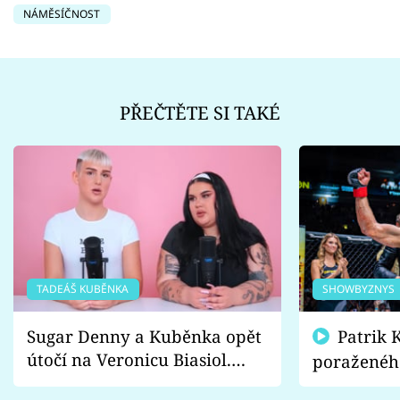
NÁMĚSÍČNOST
PŘEČTĚTE SI TAKÉ
TADEÁŠ KUBĚNKA
SHOWBYZNYS
Sugar Denny a Kuběnka opět
Patrik Kincl se zastal
útočí na Veronicu Biasiol.
poraženéh
Proč je podle nich falešná a
fanoušci n