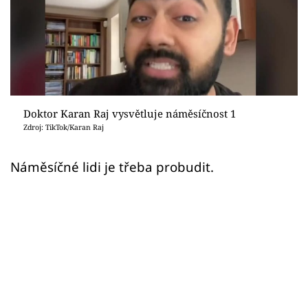
Sex a vztahy
Videa
Sledujte prima+
Přihlášení
Doktor Karan Raj vysvětluje náměsíčnost 1
Zdroj: TikTok/Karan Raj
Sledujte nás
Náměsíčné lidi je třeba probudit.