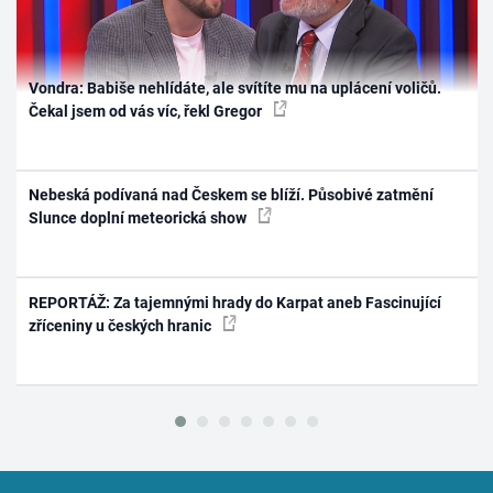
Vondra: Babiše nehlídáte, ale svítíte mu na uplácení voličů.
Čekal jsem od vás víc, řekl Gregor
Nebeská podívaná nad Českem se blíží. Působivé zatmění
Slunce doplní meteorická show
REPORTÁŽ: Za tajemnými hrady do Karpat aneb Fascinující
zříceniny u českých hranic