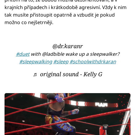
krajních případech i krátkodobě agresivní. Vždy k nim
tak musíte přistoupit opatrně a vzbudit je pokud
možno co nejšetrněji.
@dr.karanr
#duet
with @ladbible wake up a sleepwalker?
#sleepwalking
#sleep
#schoolwithdrkaran
♬ original sound - Kelly G