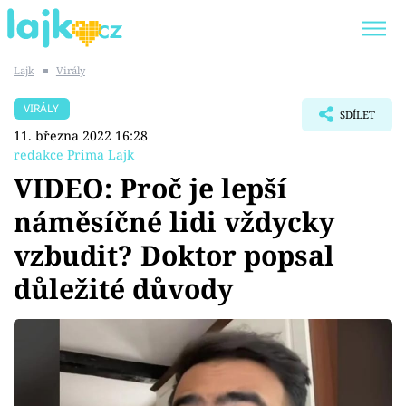
Lajk
■
Virály
Trendy:
KARLOS VÉMOLA
ONLYFANS
VIRÁLY
SDÍLET
SHOPAHOLICADEL
CLASH OF THE STARS
11. března 2022 16:28
redakce Prima Lajk
VIDEO: Proč je lepší
náměsíčné lidi vždycky
Témata
vzbudit? Doktor popsal
Showbyznys
důležité důvody
Youtubeři
Virály