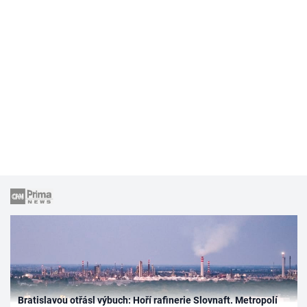
Bratislavou otřásl výbuch: Hoří rafinerie Slovnaft. Metropolí