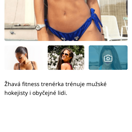
Sex a vztahy
Videa
Sledujte prima+
Přihlášení
Sledujte nás
Žhavá fitness trenérka trénuje mužské
hokejisty i obyčejné lidi.