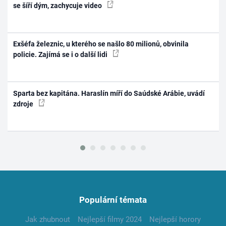
se šíří dým, zachycuje video
Exšéfa železnic, u kterého se našlo 80 milionů, obvinila
policie. Zajímá se i o další lidi
Sparta bez kapitána. Haraslín míří do Saúdské Arábie, uvádí
zdroje
Populární témata
Jak zhubnout
Nejlepší filmy 2024
Nejlepší horory