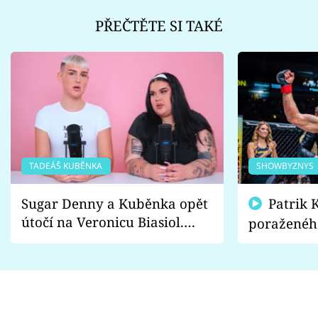
PŘEČTĚTE SI TAKÉ
TADEÁŠ KUBĚNKA
SHOWBYZNYS
Sugar Denny a Kuběnka opět
Patrik Kincl se zastal
útočí na Veronicu Biasiol.
poraženéh
Proč je podle nich falešná a
fanoušci n
lže o své nevěře?