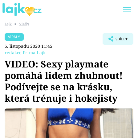
Lajk
■
Virály
Trendy:
KARLOS VÉMOLA
ONLYFANS
VIRÁLY
SDÍLET
SHOPAHOLICADEL
CLASH OF THE STARS
5. listopadu 2020 11:45
redakce Prima Lajk
VIDEO: Sexy playmate
pomáhá lidem zhubnout!
Témata
Podívejte se na krásku,
Showbyznys
která trénuje i hokejisty
Youtubeři
Virály