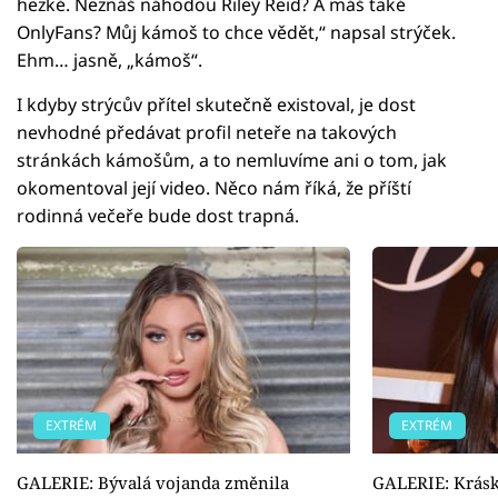
hezké. Neznáš náhodou Riley Reid? A máš také
OnlyFans? Můj kámoš to chce vědět,“ napsal strýček.
Ehm… jasně, „kámoš“.
I kdyby strýcův přítel skutečně existoval, je dost
nevhodné předávat profil neteře na takových
stránkách kámošům, a to nemluvíme ani o tom, jak
okomentoval její video. Něco nám říká, že příští
rodinná večeře bude dost trapná.
EXTRÉM
EXTRÉM
GALERIE: Bývalá vojanda změnila
GALERIE: Krásk