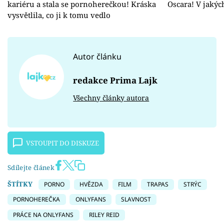
kariéru a stala se pornoherečkou! Kráska
Oscara! V jakých
vysvětlila, co ji k tomu vedlo
Autor článku
redakce Prima Lajk
Všechny články autora
VSTOUPIT DO DISKUZE
Sdílejte článek
ŠTÍTKY
PORNO
HVĚZDA
FILM
TRAPAS
STRÝC
PORNOHEREČKA
ONLYFANS
SLAVNOST
PRÁCE NA ONLYFANS
RILEY REID