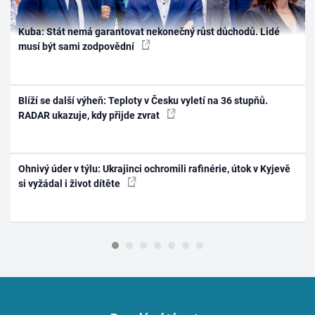
Kuba: Stát nemá garantovat nekonečný růst důchodů. Lidé
musí být sami zodpovědní
Blíží se další výheň: Teploty v Česku vyletí na 36 stupňů.
RADAR ukazuje, kdy přijde zvrat
Ohnivý úder v týlu: Ukrajinci ochromili rafinérie, útok v Kyjevě
si vyžádal i život dítěte