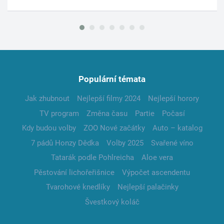
Populární témata
Jak zhubnout
Nejlepší filmy 2024
Nejlepší horory
TV program
Změna času
Partie
Počasí
Kdy budou volby
ZOO Nové začátky
Auto – katalog
7 pádů Honzy Dědka
Volby 2025
Svařené víno
Tatarák podle Pohlreicha
Aloe vera
Pěstování lichořeřišnice
Výpočet ascendentu
Tvarohové knedlíky
Nejlepší palačinky
Švestkový koláč