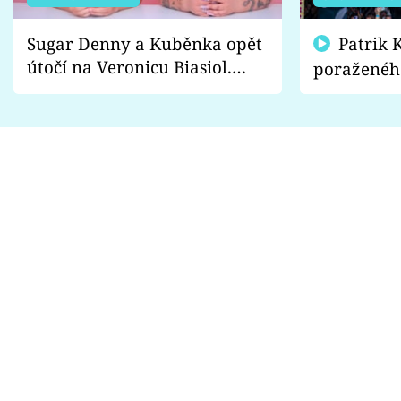
Sugar Denny a Kuběnka opět
Patrik Kincl se zastal
útočí na Veronicu Biasiol.
poraženéh
Proč je podle nich falešná a
fanoušci n
lže o své nevěře?