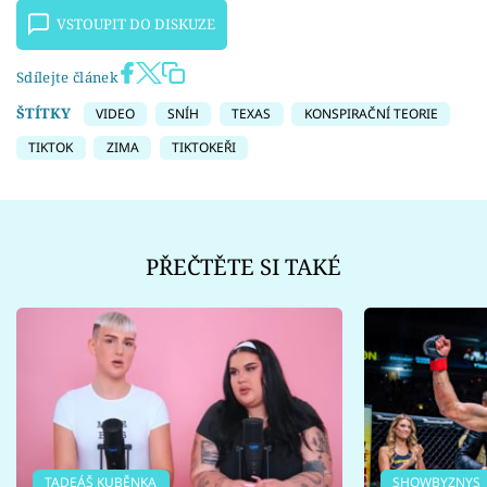
VSTOUPIT DO DISKUZE
Sdílejte článek
ŠTÍTKY
VIDEO
SNÍH
TEXAS
KONSPIRAČNÍ TEORIE
TIKTOK
ZIMA
TIKTOKEŘI
PŘEČTĚTE SI TAKÉ
TADEÁŠ KUBĚNKA
SHOWBYZNYS