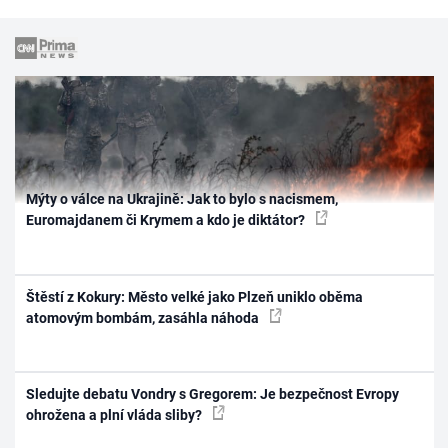
Mýty o válce na Ukrajině: Jak to bylo s nacismem,
Euromajdanem či Krymem a kdo je diktátor?
Štěstí z Kokury: Město velké jako Plzeň uniklo oběma
atomovým bombám, zasáhla náhoda
Sledujte debatu Vondry s Gregorem: Je bezpečnost Evropy
ohrožena a plní vláda sliby?