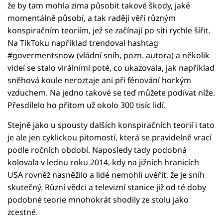
že by tam mohla zima působit takové škody, jaké
momentálně působí, a tak raději věří různým
konspiračním teoriím, jež se začínají po síti rychle šířit.
Na TikToku například trendoval hashtag
#govermentsnow (vládní sníh, pozn. autora) a několik
videí se stalo virálními poté, co ukazovala, jak například
sněhová koule neroztaje ani při fénování horkým
vzduchem. Na jedno takové se teď můžete podívat níže.
Přesdílelo ho přitom už okolo 300 tisíc lidí.
Stejně jako u spousty dalších konspiračních teorií i tato
je ale jen cyklickou pitomostí, která se pravidelně vrací
podle ročních období. Naposledy tady podobná
kolovala v lednu roku 2014, kdy na jižních hranicích
USA rovněž nasněžilo a lidé nemohli uvěřit, že je sníh
skutečný. Různí vědci a televizní stanice již od té doby
podobné teorie mnohokrát shodily ze stolu jako
zcestné.