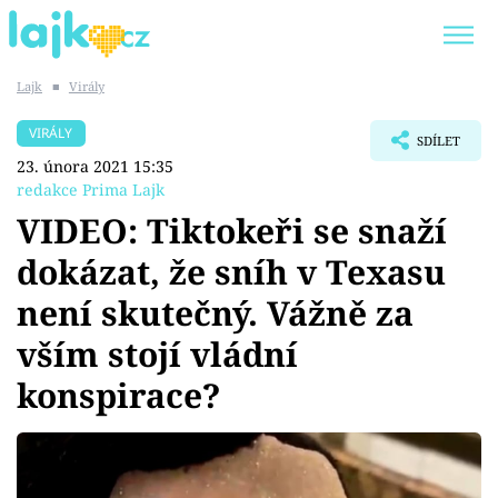
Lajk
■
Virály
Trendy:
KARLOS VÉMOLA
ONLYFANS
VIRÁLY
SDÍLET
SHOPAHOLICADEL
CLASH OF THE STARS
23. února 2021 15:35
redakce Prima Lajk
VIDEO: Tiktokeři se snaží
dokázat, že sníh v Texasu
Témata
není skutečný. Vážně za
Showbyznys
vším stojí vládní
konspirace?
Youtubeři
Virály