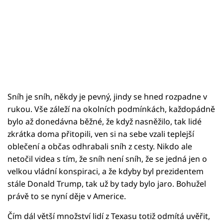
Sníh je sníh, někdy je pevný, jindy se hned rozpadne v
rukou. Vše záleží na okolních podmínkách, každopádně
bylo až donedávna běžné, že když nasněžilo, tak lidé
zkrátka doma přitopili, ven si na sebe vzali teplejší
oblečení a občas odhrabali sníh z cesty. Nikdo ale
netočil videa s tím, že sníh není sníh, že se jedná jen o
velkou vládní konspiraci, a že kdyby byl prezidentem
stále Donald Trump, tak už by tady bylo jaro. Bohužel
právě to se nyní děje v Americe.
Čím dál větší množství lidí z Texasu totiž odmítá uvěřit,