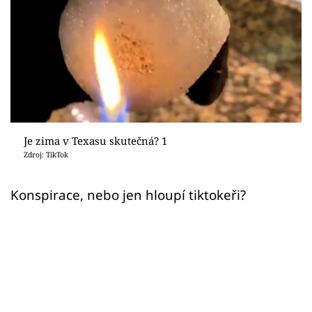
Sex a vztahy
Videa
Sledujte prima+
Přihlášení
Je zima v Texasu skutečná? 1
Zdroj: TikTok
Sledujte nás
Konspirace, nebo jen hloupí tiktokeři?