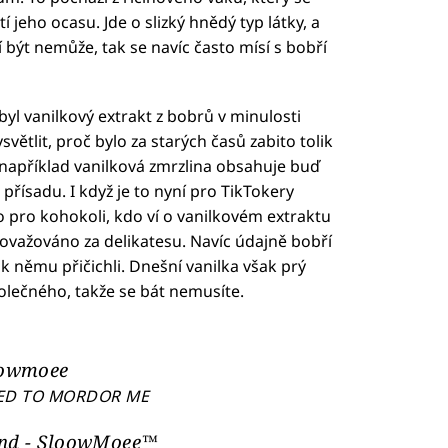
í jeho ocasu. Jde o slizký hnědý typ látky, a
jší být nemůže, tak se navíc často mísí s bobří
byl vanilkový extrakt z bobrů v minulosti
ětlit, proč bylo za starých časů zabito tolik
 například vanilková zmrzlina obsahuje buď
přísadu. I když je to nyní pro TikTokery
o pro kohokoli, kdo ví o vanilkovém extraktu
važováno za delikatesu. Navíc údajně bobří
k němu přičichli. Dnešní vanilka však prý
lečného, takže se bát nemusíte.
owmoee
IED TO MORDOR ME
und - SloowMoee™