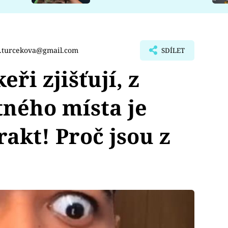
a.turcekova@gmail.com
SDÍLET
ři zjišťují, z
ného místa je
akt! Proč jsou z