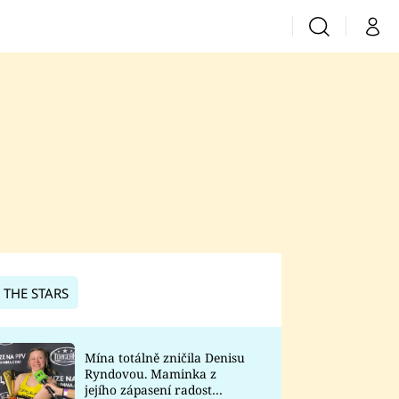
Vyhledávání
Můj 
Prima+
CNN Prima News
Prima Fresh
Prima Living
Prima Zoom
 THE STARS
Prima Lajk
Mína totálně zničila Denisu
Ryndovou. Maminka z
Sledujte nás
jejího zápasení radost