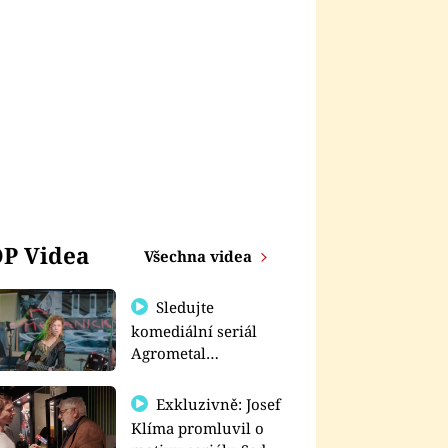
P Videa
Všechna videa
Sledujte
komediální seriál
Agrometal
exkluzivně na
prima+
Exkluzivně: Josef
Klíma promluvil o