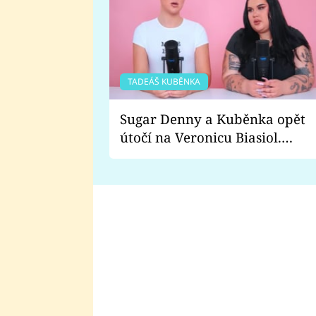
TADEÁŠ KUBĚNKA
Sugar Denny a Kuběnka opět
útočí na Veronicu Biasiol.
Proč je podle nich falešná a
lže o své nevěře?