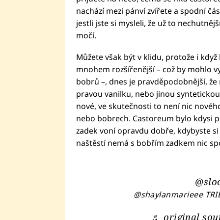
nachází mezi pánví zvířete a spodní část
jestli jste si mysleli, že už to nechutně
močí.
Můžete však být v klidu, protože i když 
mnohem rozšířenější – což by mohlo vysv
bobrů –, dnes je pravděpodobnější, že
pravou vanilku, nebo jinou syntetickou 
nové, ve skutečnosti to není nic novéh
nebo bobrech. Castoreum bylo kdysi po
zadek voní opravdu dobře, kdybyste si 
naštěstí nemá s bobřím zadkem nic spo
@slo
@shaylanmarieee TR
♬ original so