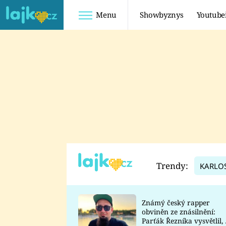
Menu
Showbyznys
Youtube
Youtuberky
Youtubeři
SHOPAHOLICADEL
FATTYPILLOW
ANNA ŠULC
FREESCOOT
SUGAR DENNY
ADAM KAJUMI
LADUŠKA
TADEÁŠ KUBĚNKA
DOMINIKA
DATEL
Trendy:
KARLO
MYSLIVCOVÁ
Známý český rapper
obviněn ze znásilnění:
Parťák Řezníka vysvětlil, 