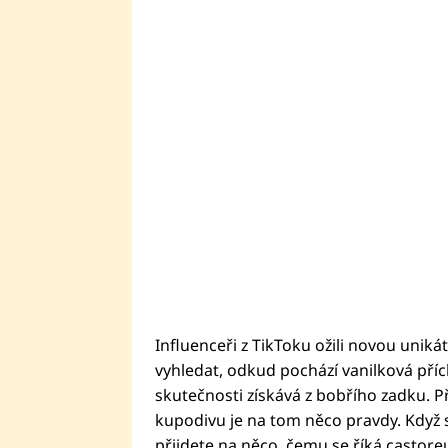
Influenceři z TikToku ožili novou unikát
vyhledat, odkud pochází vanilková příchu
skutečnosti získává z bobřího zadku.
kupodivu je na tom něco pravdy. Když si
přijdete na něco, čemu se říká castore