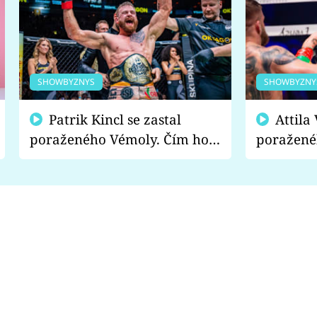
SHOWBYZNYS
SHOWBYZNY
Patrik Kincl se zastal
Attila Végh podpořil
poraženého Vémoly. Čím ho
poražené
fanoušci naštvali?
chce radě
s vítězem