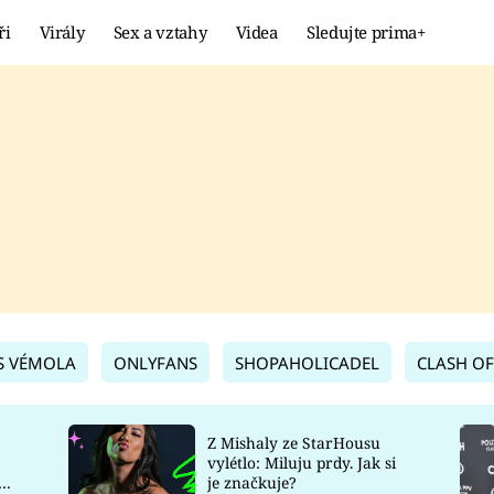
ři
Virály
Sex a vztahy
Videa
Sledujte prima+
Showbyznys
Extrém
VIRÁLY
KURIOZITY
VIDEA
KVÍZY
S VÉMOLA
ONLYFANS
SHOPAHOLICADEL
CLASH OF
Z Mishaly ze StarHousu
vylétlo: Miluju prdy. Jak si
co
je značkuje?