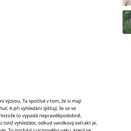
ní výzvou. Ta spočívá v tom, že si mají
ť. A při vyhledání zjišťují, že se ve
 Přestože to vypadá nepravděpodobně,
 totiž vyhledáte, odkud vanilkový extrakt je,
um. To pochází z ricinového vaku, který se