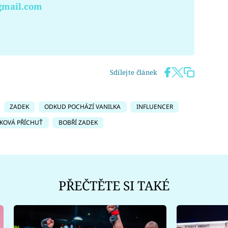
gmail.com
Sdílejte článek
ZADEK
ODKUD POCHÁZÍ VANILKA
INFLUENCER
LKOVÁ PŘÍCHUŤ
BOBŘÍ ZADEK
PŘEČTĚTE SI TAKÉ