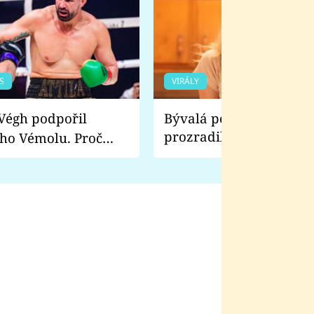
S
VIRÁLY
Bývalá pornoherečka
prozradila, co ji šokova
ho Vémolu. Proč
natáčení Euforie. Vážně
ji zápasit s ním než
bylo drsnější než hanba
 Kinclem?
filmy?