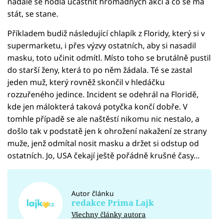
nadále se hodlá účastnit hromadných akcí a co se má
stát, se stane.
Příkladem budiž následující chlapík z Floridy, který si v
supermarketu, i přes výzvy ostatních, aby si nasadil
masku, toto učinit odmítl. Místo toho se brutálně pustil
do starší ženy, která to po něm žádala. Té se zastal
jeden muž, který rovněž skončil v hledáčku
rozzuřeného jedince. Incident se odehrál na Floridě,
kde jen málokterá taková potyčka končí dobře. V
tomhle případě se ale naštěstí nikomu nic nestalo, a
došlo tak v podstatě jen k ohrožení nakažení ze strany
muže, jenž odmítal nosit masku a držet si odstup od
ostatních. Jo, USA čekají ještě pořádně krušné časy…
Autor článku
redakce Prima Lajk
Všechny články autora