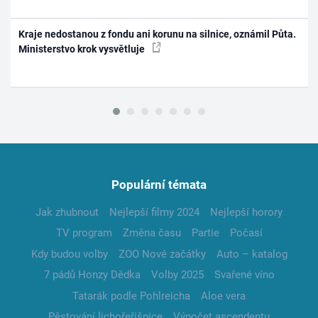
Kraje nedostanou z fondu ani korunu na silnice, oznámil Půta.
Ministerstvo krok vysvětluje
Populární témata
Jak zhubnout
Nejlepší filmy 2024
Nejlepší horory
TV program
Změna času
Partie
Počasí
Kdy budou volby
ZOO Nové začátky
Auto – katalog
7 pádů Honzy Dědka
Volby 2025
Svařené víno
Tatarák podle Pohlreicha
Aloe vera
Pěstování lichořeřišnice
Výpočet ascendentu