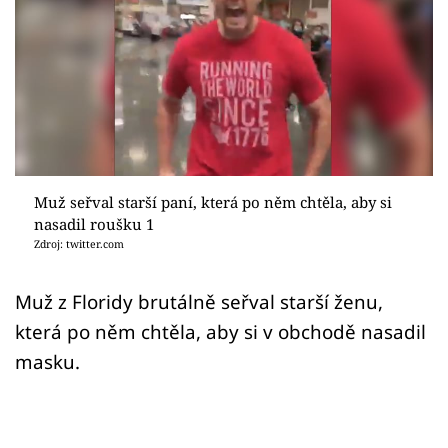
Sex a vztahy
Videa
Sledujte prima+
Přihlášení
Muž seřval starší paní, která po něm chtěla, aby si
nasadil roušku 1
Sledujte nás
Zdroj: twitter.com
Muž z Floridy brutálně seřval starší ženu,
která po něm chtěla, aby si v obchodě nasadil
masku.