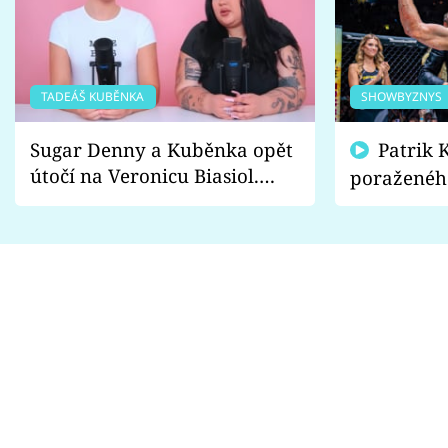
TADEÁŠ KUBĚNKA
SHOWBYZNYS
Sugar Denny a Kuběnka opět
Patrik Kincl se zastal
útočí na Veronicu Biasiol.
poraženéh
Proč je podle nich falešná a
fanoušci n
lže o své nevěře?