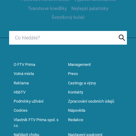
Tvarohové knedlíky
Nejlepší palačinky
Švestkový koláč
O FTV Prima
Management
Volná místa
Press
Reklama
Castingy a výzvy
HbbTV
Kontakty
Podmínky užívání
Zpracování osobních údajů
Cookies
Nápověda
Vlastník FTV Prima spol. s
Redakce
r.o.
Nahlásit chybu
Nastavení soukromí