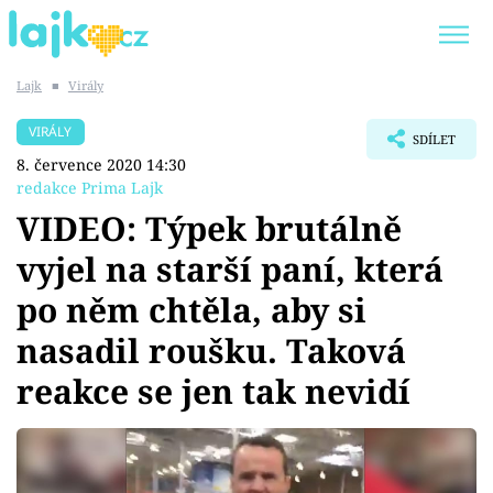
Lajk
■
Virály
Trendy:
KARLOS VÉMOLA
ONLYFANS
VIRÁLY
SDÍLET
SHOPAHOLICADEL
CLASH OF THE STARS
8. července 2020 14:30
redakce Prima Lajk
VIDEO: Týpek brutálně
vyjel na starší paní, která
Témata
po něm chtěla, aby si
Showbyznys
nasadil roušku. Taková
reakce se jen tak nevidí
Youtubeři
Virály