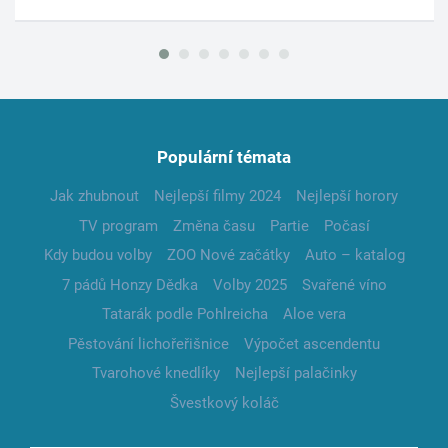
Populární témata
Jak zhubnout
Nejlepší filmy 2024
Nejlepší horory
TV program
Změna času
Partie
Počasí
Kdy budou volby
ZOO Nové začátky
Auto – katalog
7 pádů Honzy Dědka
Volby 2025
Svařené víno
Tatarák podle Pohlreicha
Aloe vera
Pěstování lichořeřišnice
Výpočet ascendentu
Tvarohové knedlíky
Nejlepší palačinky
Švestkový koláč