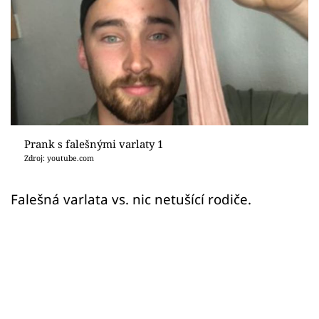
Sex a vztahy
Videa
Sledujte prima+
Přihlášení
Prank s falešnými varlaty 1
Zdroj: youtube.com
Sledujte nás
Falešná varlata vs. nic netušící rodiče.