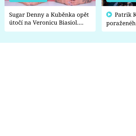
Sugar Denny a Kuběnka opět
Patrik Kincl se zastal
útočí na Veronicu Biasiol.
poraženéh
Proč je podle nich falešná a
fanoušci n
lže o své nevěře?