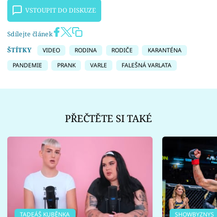
VSTOUPIT DO DISKUZE
Sdílejte článek
ŠTÍTKY
VIDEO
RODINA
RODIČE
KARANTÉNA
PANDEMIE
PRANK
VARLE
FALEŠNÁ VARLATA
PŘEČTĚTE SI TAKÉ
TADEÁŠ KUBĚNKA
SHOWBYZNYS