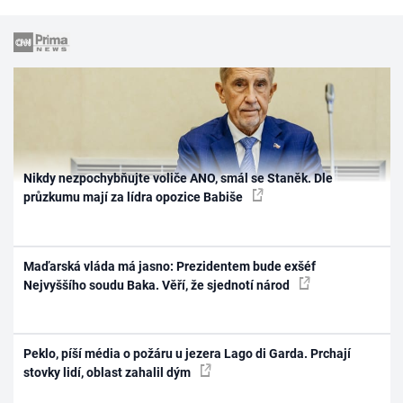
Nikdy nezpochybňujte voliče ANO, smál se Staněk. Dle
průzkumu mají za lídra opozice Babiše
Maďarská vláda má jasno: Prezidentem bude exšéf
Nejvyššího soudu Baka. Věří, že sjednotí národ
Peklo, píší média o požáru u jezera Lago di Garda. Prchají
stovky lidí, oblast zahalil dým