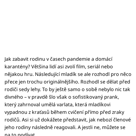
Jak zabavit rodinu v časech pandemie a domácí
karantény? Většina lidí asi zvolí film, seriál nebo
nějakou hru. Následující mladík se ale rozhodl pro něco
přece jen trochu originálnějšího. Rozhodl se dělat před
rodiči sedy lehy. To by ještě samo o sobě nebylo nic tak
divného – v pravdě šlo však o sofistikovaný prank,
který zahrnoval umělá varlata, která mladíkovi
vypadnou z kraťasů během cvičení přímo před zraky
rodičů. Asi si už dokážete představit, jak nebozí členové
jeho rodiny následně reagovali. A jestli ne, můžete se
na to podívat.