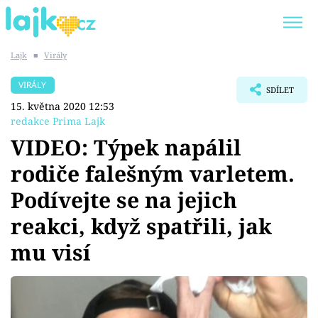
Lajk
■
Virály
Trendy:
KARLOS VÉMOLA
ONLYFANS
VIRÁLY
SDÍLET
SHOPAHOLICADEL
CLASH OF THE STARS
15. května 2020 12:53
redakce Prima Lajk
VIDEO: Týpek napálil
rodiče falešným varletem.
Témata
Podívejte se na jejich
Showbyznys
reakci, když spatřili, jak
mu visí
Youtubeři
Virály