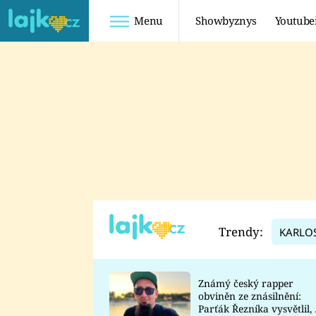
Menu
Showbyznys
Youtube
Youtuberky
Youtubeři
SHOPAHOLICADEL
FATTYPILLOW
ANNA ŠULC
FREESCOOT
SUGAR DENNY
ADAM KAJUMI
LADUŠKA
TADEÁŠ KUBĚNKA
DOMINIKA
DATEL
Trendy:
KARLO
MYSLIVCOVÁ
Známý český rapper
obviněn ze znásilnění:
Parťák Řezníka vysvětlil, 