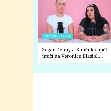
TADEÁŠ KUBĚNKA
Sugar Denny a Kuběnka opět
útočí na Veronicu Biasiol.
Proč je podle nich falešná a
lže o své nevěře?