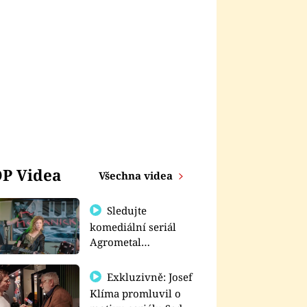
P Videa
Všechna videa
Sledujte
komediální seriál
Agrometal
exkluzivně na
prima+
Exkluzivně: Josef
Klíma promluvil o