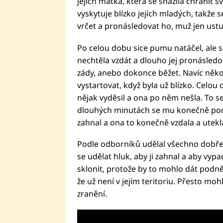
jejich matka, která se snažila chránit s
vyskytuje blízko jejích mladých, takže 
vrčet a pronásledovat ho, muž jen ustu
Po celou dobu sice pumu natáčel, ale s
nechtěla vzdát a dlouho jej pronásledov
zády, anebo dokonce běžet. Navíc někol
vystartovat, když byla už blízko. Celou d
nějak vyděsil a ona po něm nešla. To s
dlouhých minutách se mu konečně pod
zahnal a ona to konečně vzdala a utekl
Podle odborníků udělal všechno dobře –
se udělat hluk, aby ji zahnal a aby vyp
sklonit, protože by to mohlo dát podnět
že už není v jejím teritoriu. Přesto mo
zranění.