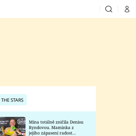
Vyhledávání
Můj 
Prima+
CNN Prima News
Prima Fresh
Prima Living
Prima Zoom
 THE STARS
Prima Lajk
Mína totálně zničila Denisu
Ryndovou. Maminka z
Sledujte nás
jejího zápasení radost