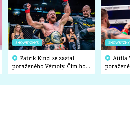
SHOWBYZNYS
SHOWBYZNY
Patrik Kincl se zastal
Attila Végh podpořil
poraženého Vémoly. Čím ho
poražené
fanoušci naštvali?
chce radě
s vítězem