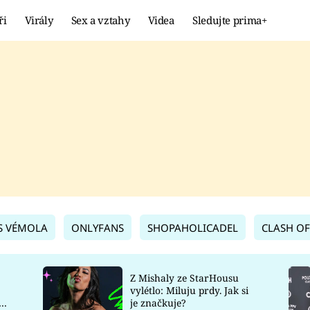
ři
Virály
Sex a vztahy
Videa
Sledujte prima+
Showbyznys
Extrém
VIRÁLY
KURIOZITY
VIDEA
KVÍZY
S VÉMOLA
ONLYFANS
SHOPAHOLICADEL
CLASH OF
Z Mishaly ze StarHousu
vylétlo: Miluju prdy. Jak si
co
je značkuje?