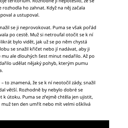
voje teritorium. Rozhodně ji nepotěšilo, že se
se rozhodla ho zahnat. Když na něj začala
poval a ustupoval.
nažil se ji neprovokovat. Puma se však pořád
ala po cestě. Muž si netroufal otočit se k ní
ikrát bylo vidět, jak už se po něm chystá
obu se snažil křičet nebo jí nadávat, aby ji
e mu ale dlouhých šest minut nedařilo. Až po
ařilo udělat nějaký pohyb, kterým pumu
a.
 to znamená, že se k ní neotočil zády, snažil
adal větší. Rozhodně by nebylo dobré se
 k útoku. Puma se zřejmě chtěla jen ujistit,
hl muž ten den umřít nebo mít velmi ošklivá