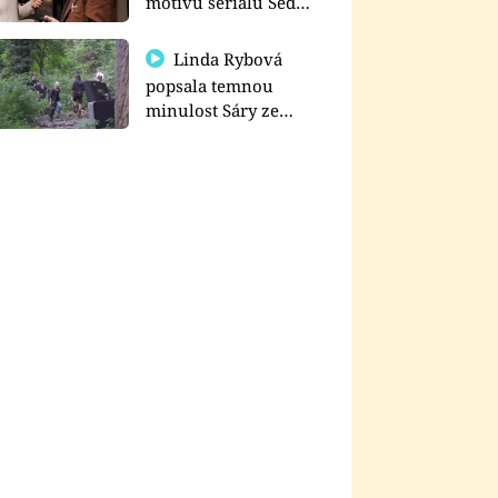
motivu seriálu Sedm
schodů k moci
Linda Rybová
popsala temnou
minulost Sáry ze
seriálu Zákony vlka