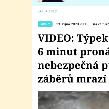
se v Plzni stalo
Lajk
■
Virály
13. října 2020 20:19
sarka.tu
VIRÁLY
VIDEO: Týpek 
6 minut pron
nebezpečná p
záběrů mrazí