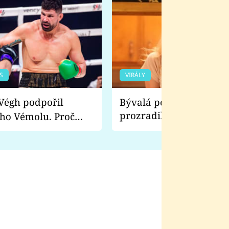
S
VIRÁLY
Bývalá pornoherečka
prozradila, co ji šokova
ho Vémolu. Proč
natáčení Euforie. Vážně
ji zápasit s ním než
bylo drsnější než hanba
 Kinclem?
filmy?