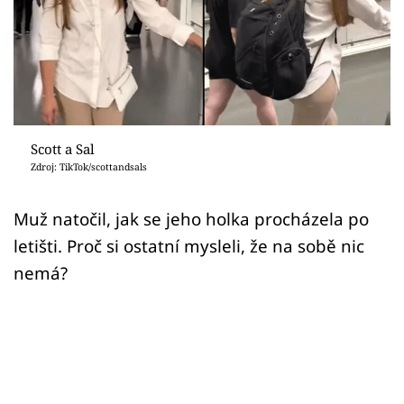
Sex a vztahy
Videa
Sledujte prima+
Přihlášení
Scott a Sal
Zdroj: TikTok/scottandsals
Sledujte nás
Muž natočil, jak se jeho holka procházela po
letišti. Proč si ostatní mysleli, že na sobě nic
nemá?