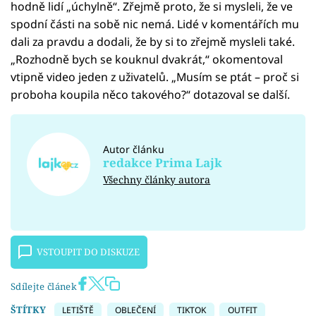
hodně lidí „úchylně“. Zřejmě proto, že si mysleli, že ve
spodní části na sobě nic nemá. Lidé v komentářích mu
dali za pravdu a dodali, že by si to zřejmě mysleli také.
„Rozhodně bych se kouknul dvakrát,“ okomentoval
vtipně video jeden z uživatelů. „Musím se ptát – proč si
proboha koupila něco takového?“ dotazoval se další.
Autor článku
redakce Prima Lajk
Všechny články autora
VSTOUPIT DO DISKUZE
Sdílejte článek
ŠTÍTKY
LETIŠTĚ
OBLEČENÍ
TIKTOK
OUTFIT