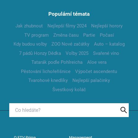
Populární témata
Jak zhubnout
Nejlepší filmy 2024
Nejlepší horory
TV program
Změna času
Partie
Počasí
Kdy budou volby
ZOO Nové začátky
Auto – katalog
7 pádů Honzy Dědka
Volby 2025
Svařené víno
Tatarák podle Pohlreicha
Aloe vera
Pěstování lichořeřišnice
Výpočet ascendentu
Tvarohové knedlíky
Nejlepší palačinky
Švestkový koláč
O FTV Prima
Management