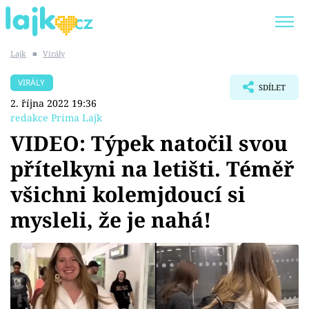
Lajk
■
Virály
Trendy:
KARLOS VÉMOLA
ONLYFANS
VIRÁLY
SDÍLET
SHOPAHOLICADEL
CLASH OF THE STARS
2. října 2022 19:36
redakce Prima Lajk
VIDEO: Týpek natočil svou
přítelkyni na letišti. Téměř
Témata
všichni kolemjdoucí si
Showbyznys
mysleli, že je nahá!
Youtubeři
Virály