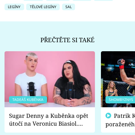
LEGÍNY
TĚLOVÉ LEGÍNY
SAL
PŘEČTĚTE SI TAKÉ
TADEÁŠ KUBĚNKA
SHOWBYZNYS
Sugar Denny a Kuběnka opět
Patrik Kincl se zastal
útočí na Veronicu Biasiol.
poraženéh
Proč je podle nich falešná a
fanoušci n