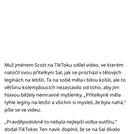
Muž jménem Scott na TikToku sdílel video, ve kterém
natočil svou přítelkyni Sal, jak se prochází v tělových
legínách na letišti. Ta na sobě měla i bílou košili, ale to
většinu kolemjdoucích nezastavilo od toho, aby jim
hlavou běžely nemravné myšlenky. „Přítelkyně měla
tyhle legíny na letišti a všichni si mysleli, že byla nahá,“
píše se ve videu.
„Pravděpodobně to nebyla nejlepší volba outfitu,“
dodal TikToker. Ten navíc doplnil, že se na Sal dívalo