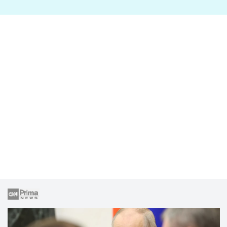
lže o své nevěře?