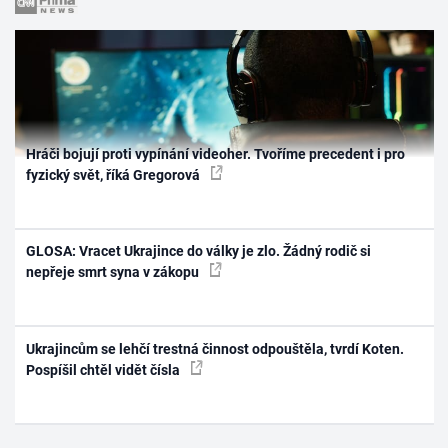
Hráči bojují proti vypínání videoher. Tvoříme precedent i pro
fyzický svět, říká Gregorová
GLOSA: Vracet Ukrajince do války je zlo. Žádný rodič si
nepřeje smrt syna v zákopu
Ukrajincům se lehčí trestná činnost odpouštěla, tvrdí Koten.
Pospíšil chtěl vidět čísla