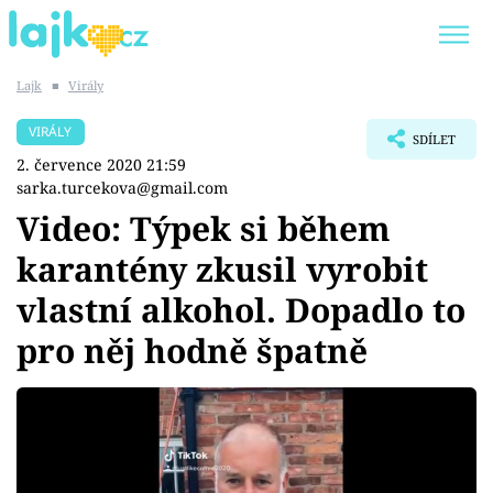
Lajk
■
Virály
Trendy:
KARLOS VÉMOLA
ONLYFANS
VIRÁLY
SDÍLET
SHOPAHOLICADEL
CLASH OF THE STARS
2. července 2020 21:59
sarka.turcekova@gmail.com
Video: Týpek si během
karantény zkusil vyrobit
Témata
vlastní alkohol. Dopadlo to
Showbyznys
pro něj hodně špatně
Youtubeři
Virály