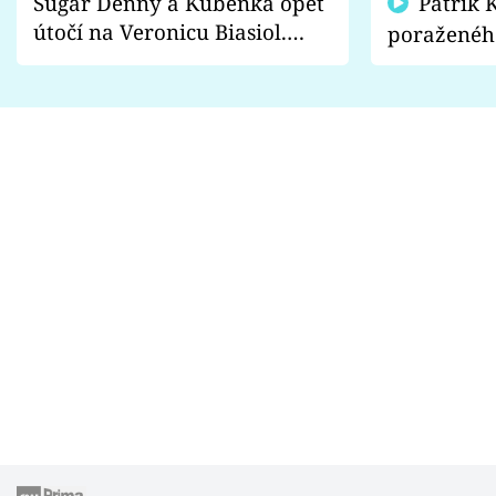
Sugar Denny a Kuběnka opět
Patrik Kincl se zastal
útočí na Veronicu Biasiol.
poraženéh
Proč je podle nich falešná a
fanoušci n
lže o své nevěře?