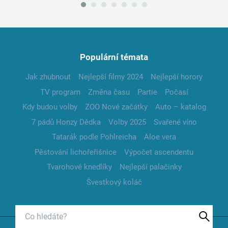
Populární témata
Jak zhubnout
Nejlepší filmy 2024
Nejlepší horory
TV program
Změna času
Partie
Počasí
Kdy budou volby
ZOO Nové začátky
Auto – katalog
7 pádů Honzy Dědka
Volby 2025
Svařené víno
Tatarák podle Pohlreicha
Aloe vera
Pěstování lichořeřišnice
Výpočet ascendentu
Tvarohové knedlíky
Nejlepší palačinky
Švestkový koláč