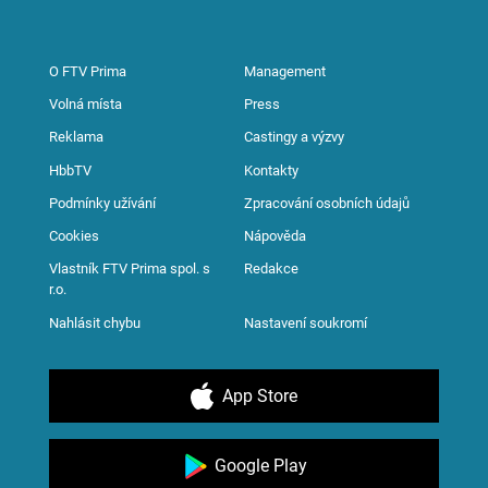
O FTV Prima
Management
Volná místa
Press
Reklama
Castingy a výzvy
HbbTV
Kontakty
Podmínky užívání
Zpracování osobních údajů
Cookies
Nápověda
Vlastník FTV Prima spol. s
Redakce
r.o.
Nahlásit chybu
Nastavení soukromí
App Store
Google Play