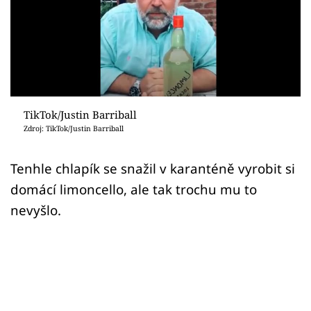
Sex a vztahy
Videa
Sledujte prima+
Přihlášení
TikTok/Justin Barriball
Zdroj: TikTok/Justin Barriball
Sledujte nás
Tenhle chlapík se snažil v karanténě vyrobit si
domácí limoncello, ale tak trochu mu to
nevyšlo.