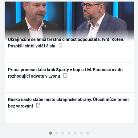
Ukrajincům se lehčí trestná činnost odpouštěla, tvrdí Koten.
Pospíšil chtěl vidět čísla
Prima přinese další krok Sparty v boji o LM. Fanoušci uvidí i
rozhodující odvetu v Lyonu
Rusko našlo slabé místo ukrajinské obrany. Útočit může téměř
bez varování