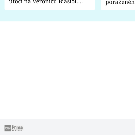
útočí na Veronicu Biasiol.
poraženéh
Proč je podle nich falešná a
fanoušci n
lže o své nevěře?