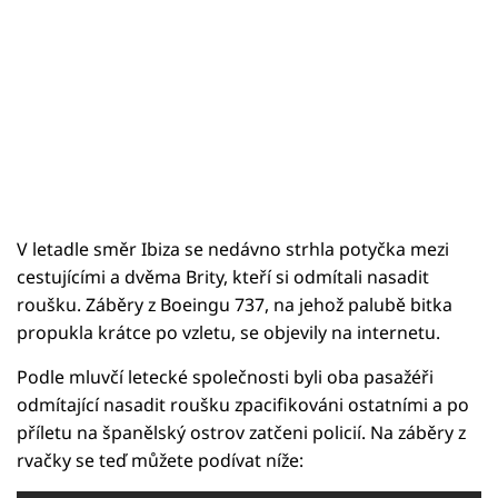
V letadle směr Ibiza se nedávno strhla potyčka mezi
cestujícími a dvěma Brity, kteří si odmítali nasadit
roušku. Záběry z Boeingu 737, na jehož palubě bitka
propukla krátce po vzletu, se objevily na internetu.
Podle mluvčí letecké společnosti byli oba pasažéři
odmítající nasadit roušku zpacifikováni ostatními a po
příletu na španělský ostrov zatčeni policií. Na záběry z
rvačky se teď můžete podívat níže: