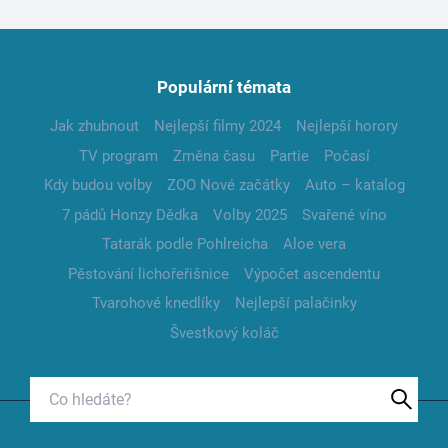
Populární témata
Jak zhubnout
Nejlepší filmy 2024
Nejlepší horory
TV program
Změna času
Partie
Počasí
Kdy budou volby
ZOO Nové začátky
Auto – katalog
7 pádů Honzy Dědka
Volby 2025
Svařené víno
Tatarák podle Pohlreicha
Aloe vera
Pěstování lichořeřišnice
Výpočet ascendentu
Tvarohové knedlíky
Nejlepší palačinky
Švestkový koláč