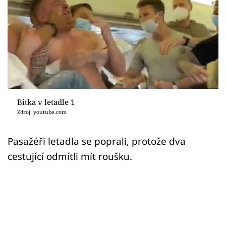
Sex a vztahy
Videa
Sledujte prima+
Přihlášení
Bitka v letadle 1
Zdroj: youtube.com
Sledujte nás
Pasažéři letadla se poprali, protože dva
cestující odmítli mít roušku.