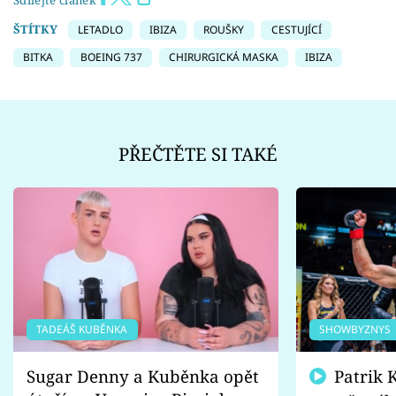
Sdílejte článek
ŠTÍTKY
LETADLO
IBIZA
ROUŠKY
CESTUJÍCÍ
BITKA
BOEING 737
CHIRURGICKÁ MASKA
IBIZA
PŘEČTĚTE SI TAKÉ
TADEÁŠ KUBĚNKA
SHOWBYZNYS
Sugar Denny a Kuběnka opět
Patrik Kincl se zastal