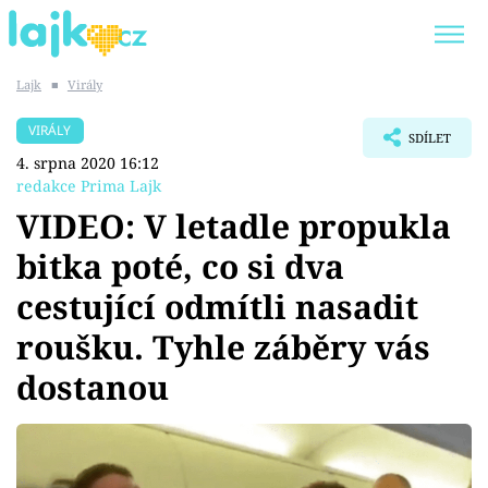
Lajk
■
Virály
Trendy:
KARLOS VÉMOLA
ONLYFANS
VIRÁLY
SDÍLET
SHOPAHOLICADEL
CLASH OF THE STARS
4. srpna 2020 16:12
redakce Prima Lajk
VIDEO: V letadle propukla
bitka poté, co si dva
Témata
cestující odmítli nasadit
Showbyznys
roušku. Tyhle záběry vás
dostanou
Youtubeři
Virály