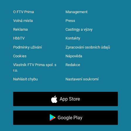
O FTV Prima
Management
Volná místa
Press
Reklama
Castingy a výzvy
HbbTV
Kontakty
Podmínky užívání
Zpracování osobních údajů
Cookies
Nápověda
Vlastník FTV Prima spol. s
Redakce
r.o.
Nahlásit chybu
Nastavení soukromí
App Store
Google Play