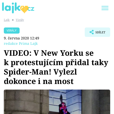
Lajk
■
Virály
Trendy:
KARLOS VÉMOLA
ONLYFANS
VIRÁLY
SDÍLET
SHOPAHOLICADEL
CLASH OF THE STARS
9. června 2020 12:49
redakce Prima Lajk
VIDEO: V New Yorku se
k protestujícím přidal taky
Témata
Spider-Man! Vylezl
Showbyznys
dokonce i na most
Youtubeři
Virály