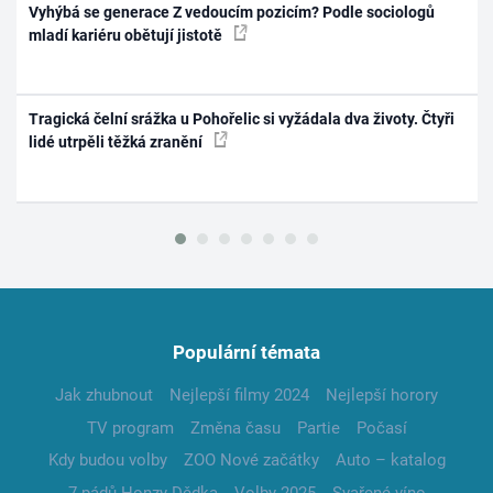
Vyhýbá se generace Z vedoucím pozicím? Podle sociologů
mladí kariéru obětují jistotě
Tragická čelní srážka u Pohořelic si vyžádala dva životy. Čtyři
lidé utrpěli těžká zranění
Populární témata
Jak zhubnout
Nejlepší filmy 2024
Nejlepší horory
TV program
Změna času
Partie
Počasí
Kdy budou volby
ZOO Nové začátky
Auto – katalog
7 pádů Honzy Dědka
Volby 2025
Svařené víno