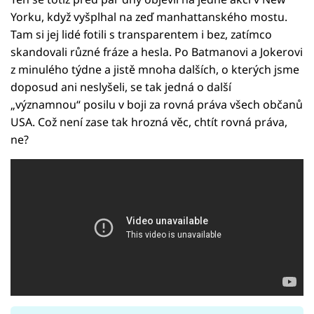
Yorku, když vyšplhal na zeď manhattanského mostu.
Tam si jej lidé fotili s transparentem i bez, zatímco
skandovali různé fráze a hesla. Po Batmanovi a Jokerovi
z minulého týdne a jistě mnoha dalších, o kterých jsme
doposud ani neslyšeli, se tak jedná o další
„významnou“ posilu v boji za rovná práva všech občanů
USA. Což není zase tak hrozná věc, chtít rovná práva,
ne?