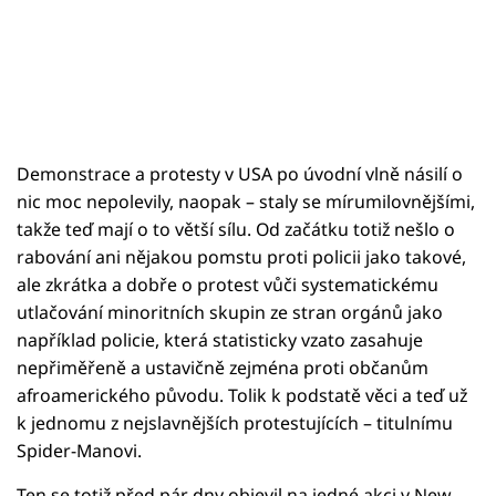
Demonstrace a protesty v USA po úvodní vlně násilí o
nic moc nepolevily, naopak – staly se mírumilovnějšími,
takže teď mají o to větší sílu. Od začátku totiž nešlo o
rabování ani nějakou pomstu proti policii jako takové,
ale zkrátka a dobře o protest vůči systematickému
utlačování minoritních skupin ze stran orgánů jako
například policie, která statisticky vzato zasahuje
nepřiměřeně a ustavičně zejména proti občanům
afroamerického původu. Tolik k podstatě věci a teď už
k jednomu z nejslavnějších protestujících – titulnímu
Spider-Manovi.
Ten se totiž před pár dny objevil na jedné akci v New