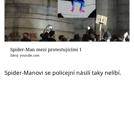
Sex a vztahy
Videa
Sledujte prima+
Přihlášení
Spider-Man mezi protestujícími 1
Zdroj: youtube.com
Sledujte nás
Spider-Manovi se policejní násilí taky nelíbí.