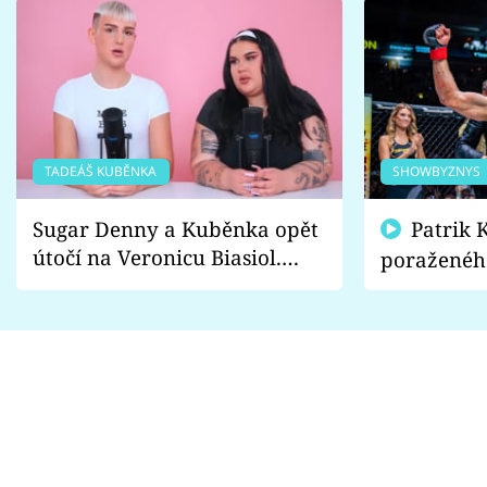
TADEÁŠ KUBĚNKA
SHOWBYZNYS
Sugar Denny a Kuběnka opět
Patrik Kincl se zastal
útočí na Veronicu Biasiol.
poraženéh
Proč je podle nich falešná a
fanoušci n
lže o své nevěře?