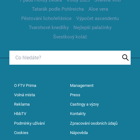
Tatarák podle Pohlreicha
Aloe vera
Pěstování lichořeřišnice
Výpočet ascendentu
Tvarohové knedlíky
Nejlepší palačinky
Švestkový koláč
O FTV Prima
Management
Volná místa
Press
Reklama
Castingy a výzvy
HbbTV
Kontakty
Podmínky užívání
Zpracování osobních údajů
Cookies
Nápověda