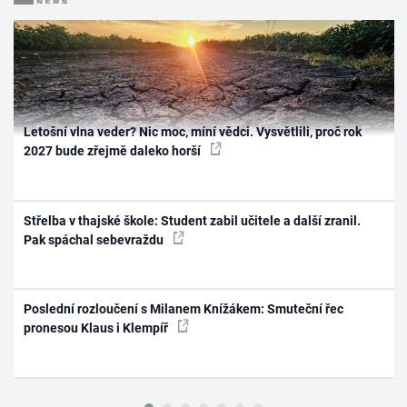
Letošní vlna veder? Nic moc, míní vědci. Vysvětlili, proč rok
2027 bude zřejmě daleko horší
Střelba v thajské škole: Student zabil učitele a další zranil.
Pak spáchal sebevraždu
Poslední rozloučení s Milanem Knížákem: Smuteční řec
pronesou Klaus i Klempíř