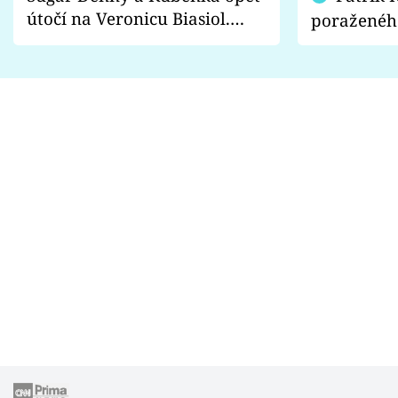
útočí na Veronicu Biasiol.
poraženéh
Proč je podle nich falešná a
fanoušci n
lže o své nevěře?