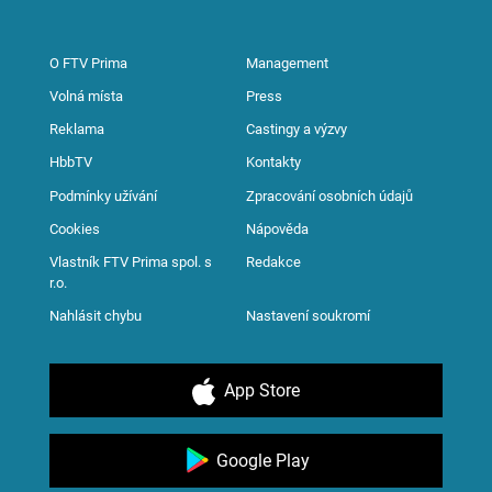
O FTV Prima
Management
Volná místa
Press
Reklama
Castingy a výzvy
HbbTV
Kontakty
Podmínky užívání
Zpracování osobních údajů
Cookies
Nápověda
Vlastník FTV Prima spol. s
Redakce
r.o.
Nahlásit chybu
Nastavení soukromí
App Store
Google Play