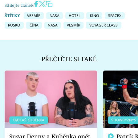
Sdílejte článek
ŠTÍTKY
VESMÍR
NASA
HOTEL
KINO
SPACEX
RUSKO
ČÍNA
NASA
VESMÍR
VOYAGER CLASS
PŘEČTĚTE SI TAKÉ
TADEÁŠ KUBĚNKA
SHOWBYZNYS
Sugar Denny a Kuběnka opět
Patrik Kincl se zastal