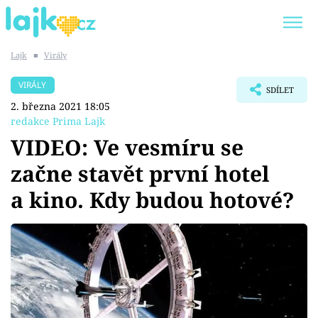
Lajk
■
Virály
Trendy:
KARLOS VÉMOLA
ONLYFANS
VIRÁLY
SDÍLET
SHOPAHOLICADEL
CLASH OF THE STARS
2. března 2021 18:05
redakce Prima Lajk
VIDEO: Ve vesmíru se
začne stavět první hotel
Témata
a kino. Kdy budou hotové?
Showbyznys
Youtubeři
Virály