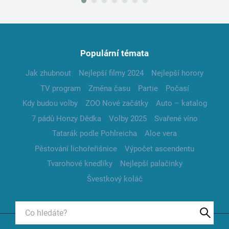
Populární témata
Jak zhubnout
Nejlepší filmy 2024
Nejlepší horory
TV program
Změna času
Partie
Počasí
Kdy budou volby
ZOO Nové začátky
Auto – katalog
7 pádů Honzy Dědka
Volby 2025
Svařené víno
Tatarák podle Pohlreicha
Aloe vera
Pěstování lichořeřišnice
Výpočet ascendentu
Tvarohové knedlíky
Nejlepší palačinky
Švestkový koláč