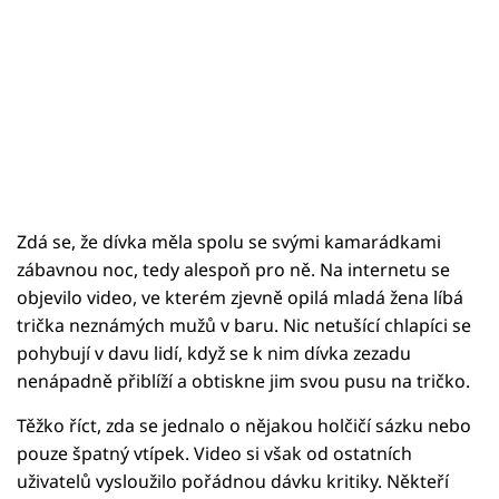
Zdá se, že dívka měla spolu se svými kamarádkami
zábavnou noc, tedy alespoň pro ně. Na internetu se
objevilo video, ve kterém zjevně opilá mladá žena líbá
trička neznámých mužů v baru. Nic netušící chlapíci se
pohybují v davu lidí, když se k nim dívka zezadu
nenápadně přiblíží a obtiskne jim svou pusu na tričko.
Těžko říct, zda se jednalo o nějakou holčičí sázku nebo
pouze špatný vtípek. Video si však od ostatních
uživatelů vysloužilo pořádnou dávku kritiky. Někteří