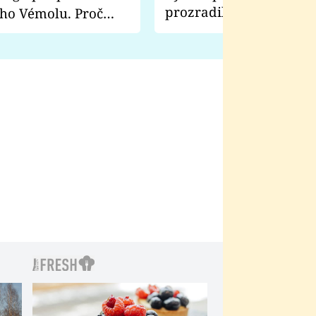
prozradila, co ji šokova
ho Vémolu. Proč
natáčení Euforie. Vážně
ji zápasit s ním než
bylo drsnější než hanba
 Kinclem?
filmy?