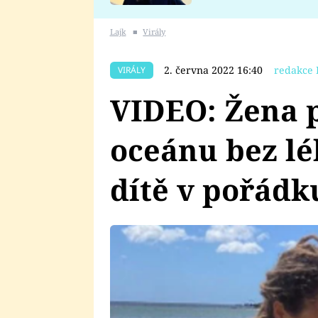
se v Plzni stalo
Lajk
■
Virály
2. června 2022 16:40
redakce 
VIRÁLY
VIDEO: Žena 
oceánu bez lé
dítě v pořádk