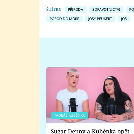
ŠTÍTKY
PŘÍRODA
ZDRAVOTNICTVÍ
P
POROD DO MOŘE
JOSY PEUKERT
JOS
TADEÁŠ KUBĚNKA
Sugar Denny a Kuběnka opět