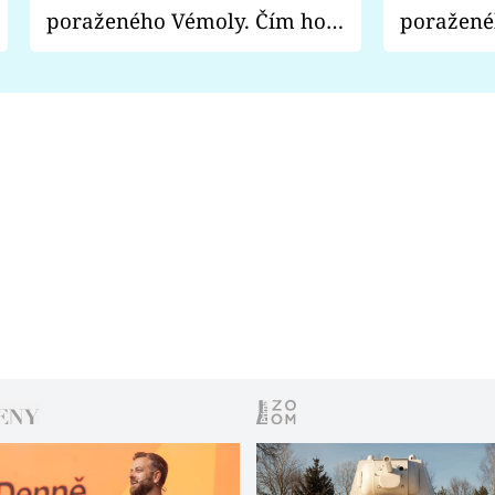
poraženého Vémoly. Čím ho
poražené
fanoušci naštvali?
chce radě
s vítězem