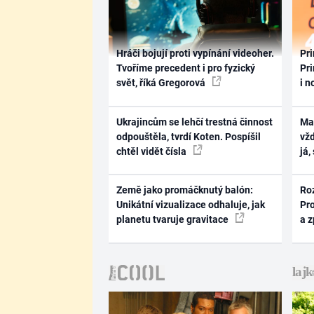
Hráči bojují proti vypínání videoher.
Pri
Tvoříme precedent i pro fyzický
Pri
svět, říká Gregorová
i n
Ukrajincům se lehčí trestná činnost
Ma
odpouštěla, tvrdí Koten. Pospíšil
vž
chtěl vidět čísla
já,
Země jako promáčknutý balón:
Ro
Unikátní vizualizace odhaluje, jak
Pr
planetu tvaruje gravitace
a 