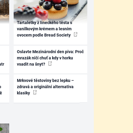
Tartaletky z lineckého těsta s
vanilkovým krémem a lesním
ovocem podle Bread Society
Oslavte Mezinárodní den piva: Proč
mrazák ničí chuť a kdy v horku
atr
vsadit na šnyt?
Mrkvové těstoviny bez lepku –
o
zdravá a originální alternativa
ně
klasiky