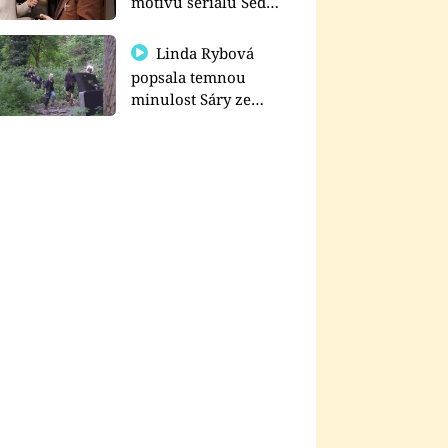
motivu seriálu Sedm
schodů k moci
Linda Rybová
popsala temnou
minulost Sáry ze
seriálu Zákony vlka