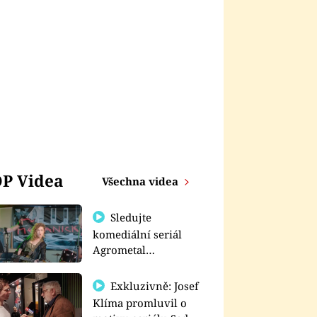
P Videa
Všechna videa
Sledujte
komediální seriál
Agrometal
exkluzivně na
prima+
Exkluzivně: Josef
Klíma promluvil o