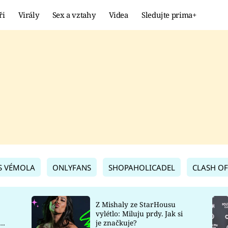
ři
Virály
Sex a vztahy
Videa
Sledujte prima+
Showbyznys
Extrém
VIRÁLY
KURIOZITY
VIDEA
KVÍZY
S VÉMOLA
ONLYFANS
SHOPAHOLICADEL
CLASH OF
Z Mishaly ze StarHousu
vylétlo: Miluju prdy. Jak si
co
je značkuje?