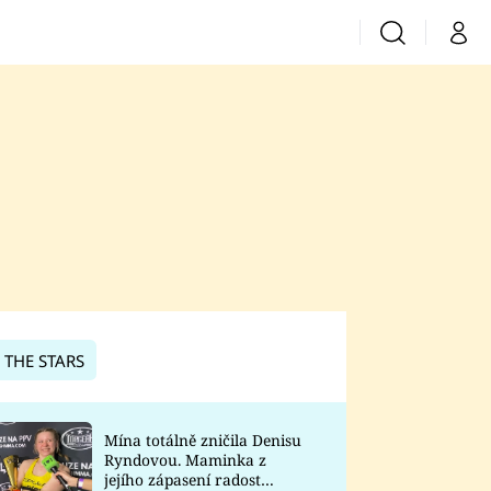
Vyhledávání
Můj 
Prima+
CNN Prima News
Prima Fresh
Prima Living
Prima Zoom
 THE STARS
Prima Lajk
Mína totálně zničila Denisu
Ryndovou. Maminka z
Sledujte nás
jejího zápasení radost