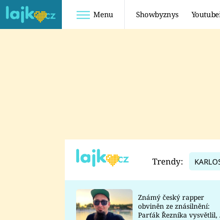
Menu
Showbyznys
Youtube
Youtuberky
Youtubeři
SHOPAHOLICADEL
FATTYPILLOW
ANNA ŠULC
FREESCOOT
SUGAR DENNY
ADAM KAJUMI
LADUŠKA
TADEÁŠ KUBĚNKA
DOMINIKA
DATEL
Trendy:
KARLO
MYSLIVCOVÁ
Známý český rapper
obviněn ze znásilnění:
Parťák Řezníka vysvětlil, 