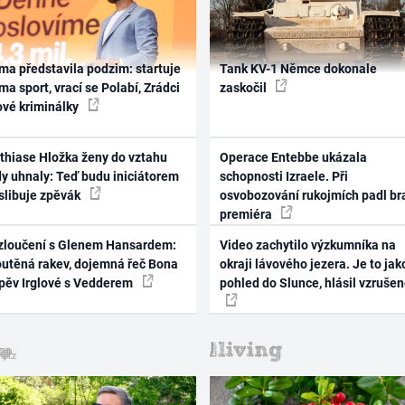
ma představila podzim: startuje
Tank KV-1 Němce dokonale
ma sport, vrací se Polabí, Zrádci
zaskočil
ové kriminálky
thiase Hložka ženy do vztahu
Operace Entebbe ukázala
dy uhnaly: Teď budu iniciátorem
schopnosti Izraele. Při
 slibuje zpěvák
osvobozování rukojmích padl br
premiéra
zloučení s Glenem Hansardem:
Video zachytilo výzkumníka na
outěná rakev, dojemná řeč Bona
okraji lávového jezera. Je to jak
zpěv Irglové s Vedderem
pohled do Slunce, hlásil vzruše