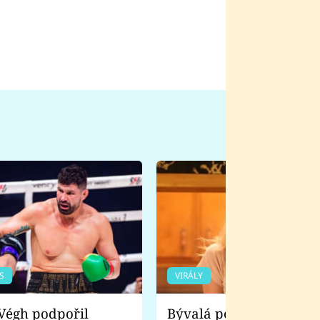
S
VIRÁLY
Bývalá pornoherečka