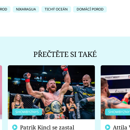
OROD
NIKARAGUA
TICHÝ OCEÁN
DOMÁCÍ POROD
PŘEČTĚTE SI TAKÉ
SHOWBYZNYS
SHOWBYZNY
Patrik Kincl se zastal
Attila Végh podpořil