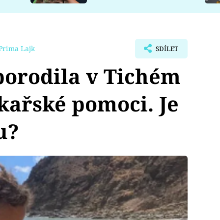
Prima Lajk
SDÍLET
porodila v Tichém
kařské pomoci. Je
u?