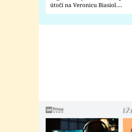
útočí na Veronicu Biasiol.
Proč je podle nich falešná a
lže o své nevěře?