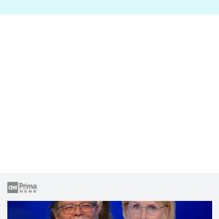
lže o své nevěře?