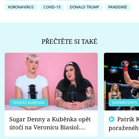
KORONAVIRUS
COVID-19
DONALD TRUMP
PANDEMIE
PŘEČTĚTE SI TAKÉ
TADEÁŠ KUBĚNKA
SHOWBYZNYS
Sugar Denny a Kuběnka opět
Patrik Kincl se zastal
útočí na Veronicu Biasiol.
poraženéh
Proč je podle nich falešná a
fanoušci n