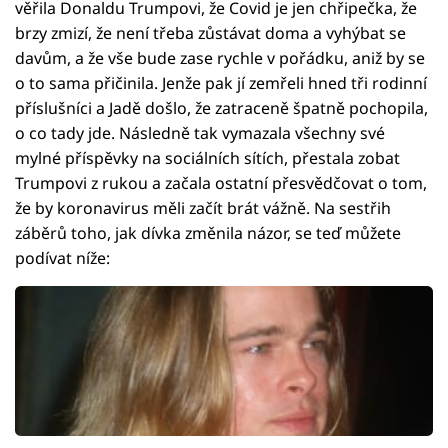
věřila Donaldu Trumpovi, že Covid je jen chřipečka, že
brzy zmizí, že není třeba zůstávat doma a vyhýbat se
davům, a že vše bude zase rychle v pořádku, aniž by se
o to sama přičinila. Jenže pak jí zemřeli hned tři rodinní
příslušníci a Jadě došlo, že zatraceně špatně pochopila,
o co tady jde. Následně tak vymazala všechny své
mylné příspěvky na sociálních sítích, přestala zobat
Trumpovi z rukou a začala ostatní přesvědčovat o tom,
že by koronavirus měli začít brát vážně. Na sestřih
záběrů toho, jak dívka změnila názor, se teď můžete
podívat níže: