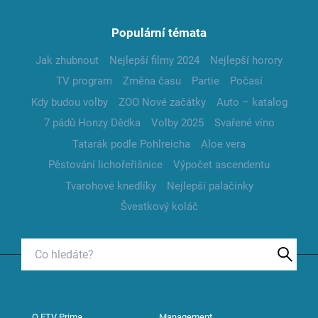
Populární témata
Jak zhubnout
Nejlepší filmy 2024
Nejlepší horory
TV program
Změna času
Partie
Počasí
Kdy budou volby
ZOO Nové začátky
Auto – katalog
7 pádů Honzy Dědka
Volby 2025
Svařené víno
Tatarák podle Pohlreicha
Aloe vera
Pěstování lichořeřišnice
Výpočet ascendentu
Tvarohové knedlíky
Nejlepší palačinky
Švestkový koláč
O FTV Prima
Management