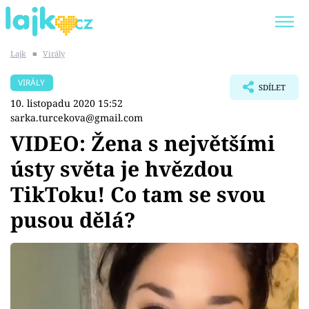
Lajk
■
Virály
Trendy:
KARLOS VÉMOLA
ONLYFANS
VIRÁLY
SDÍLET
SHOPAHOLICADEL
CLASH OF THE STARS
10. listopadu 2020 15:52
sarka.turcekova@gmail.com
VIDEO: Žena s největšími
ústy světa je hvězdou
Témata
TikToku! Co tam se svou
Showbyznys
pusou dělá?
Youtubeři
Virály