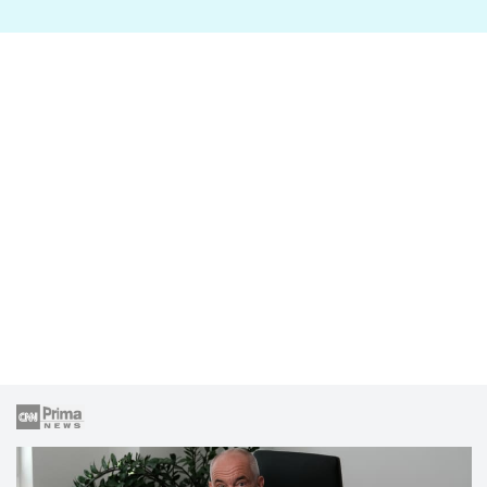
lže o své nevěře?