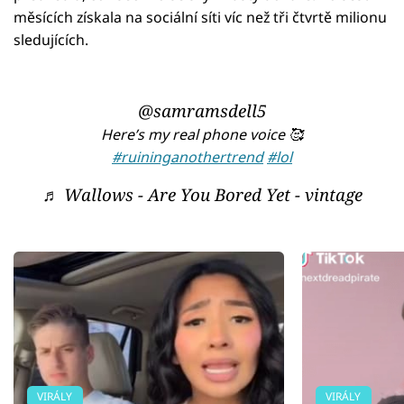
měsících získala na sociální síti víc než tři čtvrtě milionu
sledujících.
@samramsdell5
Here’s my real phone voice 🥰
#ruininganothertrend
#lol
♬ Wallows - Are You Bored Yet - vintage
VIRÁLY
VIRÁLY