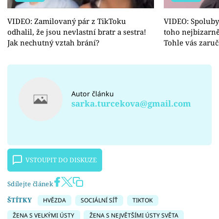
VIDEO: Zamilovaný pár z TikToku
VIDEO: Spolubyd
odhalil, že jsou nevlastní bratr a sestra!
toho nejbizarně
Jak nechutný vztah brání?
Tohle vás zaru
Autor článku
sarka.turcekova@gmail.com
VSTOUPIT DO DISKUZE
Sdílejte článek
ŠTÍTKY
HVĚZDA
SOCIÁLNÍ SÍŤ
TIKTOK
ŽENA S VELKÝMI ÚSTY
ŽENA S NEJVĚTŠÍMI ÚSTY SVĚTA