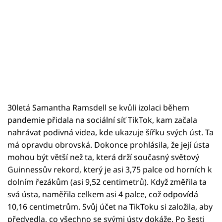
30letá Samantha Ramsdell se kvůli izolaci během
pandemie přidala na sociální síť TikTok, kam začala
nahrávat podivná videa, kde ukazuje šířku svých úst. Ta
má opravdu obrovská. Dokonce prohlásila, že její ústa
mohou být větší než ta, která drží současný světový
Guinnessův rekord, který je asi 3,75 palce od horních k
dolním řezákům (asi 9,52 centimetrů). Když změřila ta
svá ústa, naměřila celkem asi 4 palce, což odpovídá
10,16 centimetrům. Svůj účet na TikToku si založila, aby
předvedla, co všechno se svými ústy dokáže. Po šesti