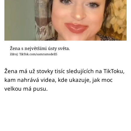
Sex a vztahy
Videa
Sledujte prima+
Přihlášení
Žena s největšími ústy světa.
Zdroj: TikTok.com/samramsdell5
Sledujte nás
Žena má už stovky tisíc sledujících na TikToku,
kam nahrává videa, kde ukazuje, jak moc
velkou má pusu.