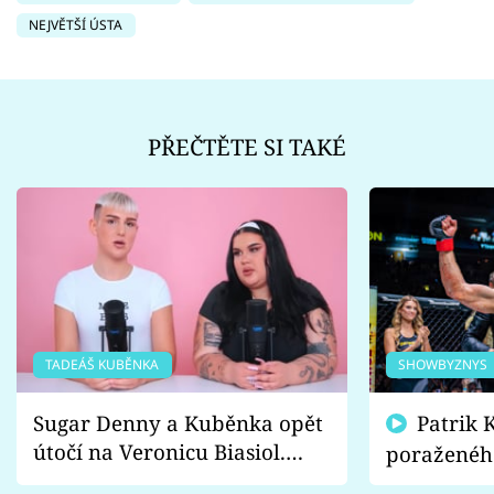
NEJVĚTŠÍ ÚSTA
PŘEČTĚTE SI TAKÉ
TADEÁŠ KUBĚNKA
SHOWBYZNYS
Sugar Denny a Kuběnka opět
Patrik Kincl se zastal
útočí na Veronicu Biasiol.
poraženéh
Proč je podle nich falešná a
fanoušci n