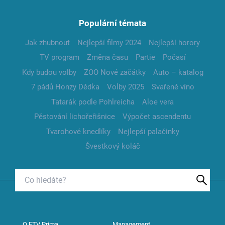
Populární témata
Jak zhubnout
Nejlepší filmy 2024
Nejlepší horory
TV program
Změna času
Partie
Počasí
Kdy budou volby
ZOO Nové začátky
Auto – katalog
7 pádů Honzy Dědka
Volby 2025
Svařené víno
Tatarák podle Pohlreicha
Aloe vera
Pěstování lichořeřišnice
Výpočet ascendentu
Tvarohové knedlíky
Nejlepší palačinky
Švestkový koláč
O FTV Prima
Management