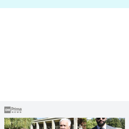
lže o své nevěře?