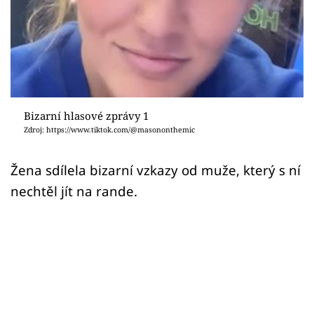
Sex a vztahy
Videa
Sledujte prima+
Přihlášení
Bizarní hlasové zprávy 1
Zdroj: https://www.tiktok.com/@masononthemic
Sledujte nás
Žena sdílela bizarní vzkazy od muže, který s ní
nechtěl jít na rande.