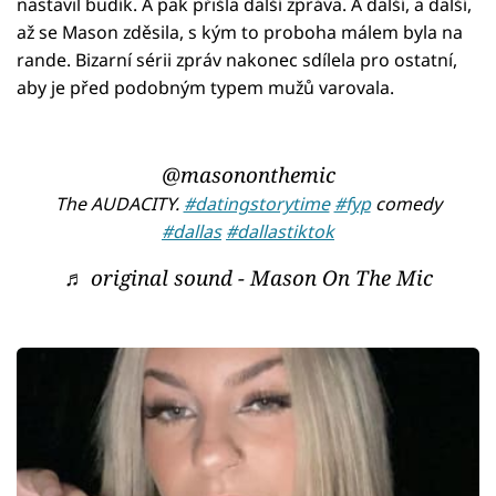
nastavil budík. A pak přišla další zpráva. A další, a další,
až se Mason zděsila, s kým to proboha málem byla na
rande. Bizarní sérii zpráv nakonec sdílela pro ostatní,
aby je před podobným typem mužů varovala.
@masononthemic
The AUDACITY.
#datingstorytime
#fyp
comedy
#dallas
#dallastiktok
♬ original sound - Mason On The Mic