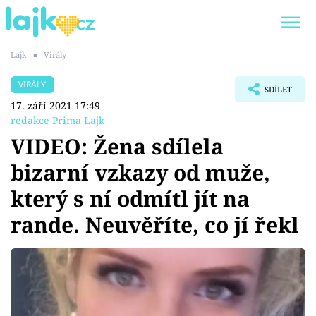
Lajk
■
Virály
Trendy:
KARLOS VÉMOLA
ONLYFANS
VIRÁLY
SDÍLET
SHOPAHOLICADEL
CLASH OF THE STARS
17. září 2021 17:49
redakce Prima Lajk
VIDEO: Žena sdílela
bizarní vzkazy od muže,
Témata
který s ní odmítl jít na
Showbyznys
rande. Neuvěříte, co jí řekl
Youtubeři
Virály