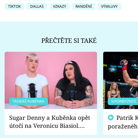
TIKTOK
DALLAS
VZKAZY
RANDĚNÍ
VÝMLUVY
PŘEČTĚTE SI TAKÉ
TADEÁŠ KUBĚNKA
SHOWBYZNYS
Sugar Denny a Kuběnka opět
Patrik Kincl se zastal
útočí na Veronicu Biasiol.
poraženéh
Proč je podle nich falešná a
fanoušci n