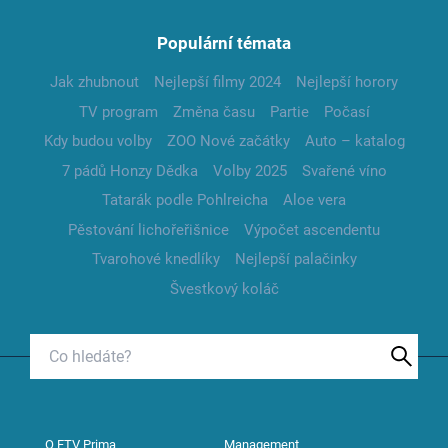
Populární témata
Jak zhubnout
Nejlepší filmy 2024
Nejlepší horory
TV program
Změna času
Partie
Počasí
Kdy budou volby
ZOO Nové začátky
Auto – katalog
7 pádů Honzy Dědka
Volby 2025
Svařené víno
Tatarák podle Pohlreicha
Aloe vera
Pěstování lichořeřišnice
Výpočet ascendentu
Tvarohové knedlíky
Nejlepší palačinky
Švestkový koláč
O FTV Prima
Management