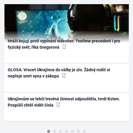
Hráči bojují proti vypínání videoher. Tvoříme precedent i pro
fyzický svět, říká Gregorová
GLOSA: Vracet Ukrajince do války je zlo. Žádný rodič si
nepřeje smrt syna v zákopu
Ukrajincům se lehčí trestná činnost odpouštěla, tvrdí Koten.
Pospíšil chtěl vidět čísla