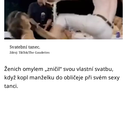
Sex a vztahy
Videa
Sledujte prima+
Přihlášení
Svatební tanec.
Zdroj: TikTok/The Gaudettes
Sledujte nás
Ženich omylem „zničil“ svou vlastní svatbu,
když kopl manželku do obličeje při svém sexy
tanci.