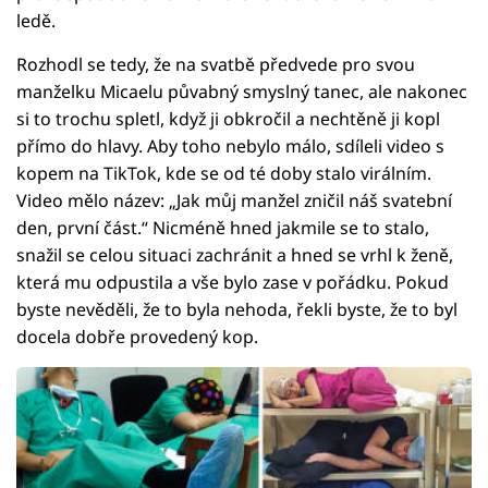
ledě.
Rozhodl se tedy, že na svatbě předvede pro svou
manželku Micaelu půvabný smyslný tanec, ale nakonec
si to trochu spletl, když ji obkročil a nechtěně ji kopl
přímo do hlavy. Aby toho nebylo málo, sdíleli video s
kopem na TikTok, kde se od té doby stalo virálním.
Video mělo název: „Jak můj manžel zničil náš svatební
den, první část.“ Nicméně hned jakmile se to stalo,
snažil se celou situaci zachránit a hned se vrhl k ženě,
která mu odpustila a vše bylo zase v pořádku. Pokud
byste nevěděli, že to byla nehoda, řekli byste, že to byl
docela dobře provedený kop.