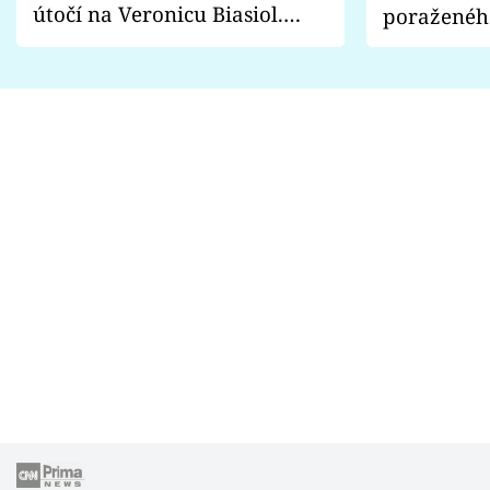
útočí na Veronicu Biasiol.
poraženéh
Proč je podle nich falešná a
fanoušci n
lže o své nevěře?