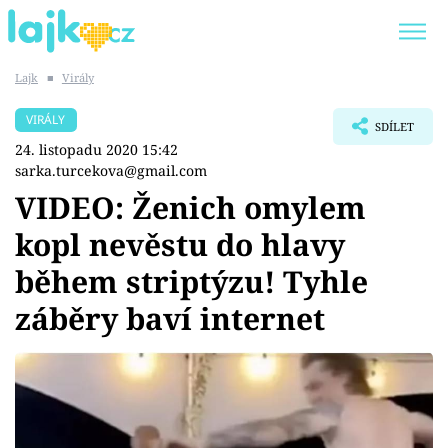
Lajk
■
Virály
Trendy:
KARLOS VÉMOLA
ONLYFANS
VIRÁLY
SDÍLET
SHOPAHOLICADEL
CLASH OF THE STARS
24. listopadu 2020 15:42
sarka.turcekova@gmail.com
VIDEO: Ženich omylem
kopl nevěstu do hlavy
Témata
během striptýzu! Tyhle
Showbyznys
záběry baví internet
Youtubeři
Virály