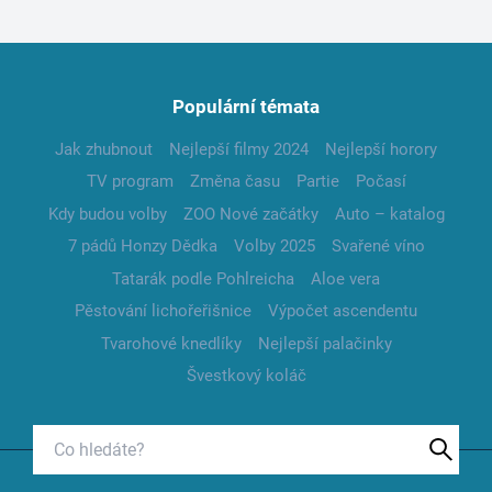
Populární témata
Jak zhubnout
Nejlepší filmy 2024
Nejlepší horory
TV program
Změna času
Partie
Počasí
Kdy budou volby
ZOO Nové začátky
Auto – katalog
7 pádů Honzy Dědka
Volby 2025
Svařené víno
Tatarák podle Pohlreicha
Aloe vera
Pěstování lichořeřišnice
Výpočet ascendentu
Tvarohové knedlíky
Nejlepší palačinky
Švestkový koláč