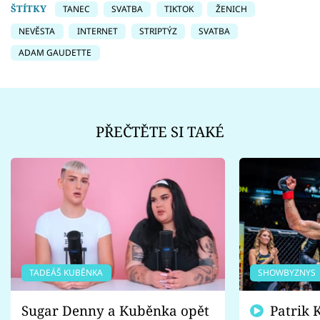
ŠTÍTKY
TANEC
SVATBA
TIKTOK
ŽENICH
NEVĚSTA
INTERNET
STRIPTÝZ
SVATBA
ADAM GAUDETTE
PŘEČTĚTE SI TAKÉ
TADEÁŠ KUBĚNKA
SHOWBYZNYS
Sugar Denny a Kuběnka opět
Patrik Kincl se zastal