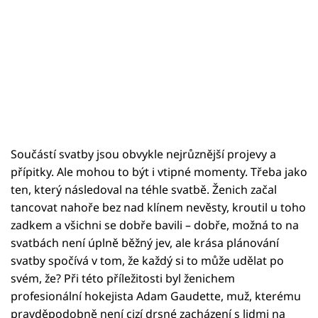
Součástí svatby jsou obvykle nejrůznější projevy a
přípitky. Ale mohou to být i vtipné momenty. Třeba jako
ten, který následoval na téhle svatbě. Ženich začal
tancovat nahoře bez nad klínem nevěsty, kroutil u toho
zadkem a všichni se dobře bavili – dobře, možná to na
svatbách není úplně běžný jev, ale krása plánování
svatby spočívá v tom, že každý si to může udělat po
svém, že? Při této příležitosti byl ženichem
profesionální hokejista Adam Gaudette, muž, kterému
pravděpodobně není cizí drsné zacházení s lidmi na