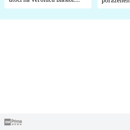
poraženéh
Proč je podle nich falešná a
fanoušci n
lže o své nevěře?