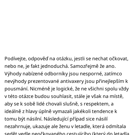
Podívejte, odpověď na otázku, jestli se nechat očkovat,
nebo ne, je fakt jednoduchá. Samozřejmě že ano.
Výhody nabízené odborníky jsou nesporné, zatímco
nevýhody prezentované antivaxery jsou přinejlepším k
pousmání. Nicméně je logické, že ne všichni spolu vždy
v této otázce budou souhlasit, stále je však na místě,
aby se k sobě lidé chovali slušně, s respektem, a
ideálně z hlavy úplně vymazali jakékoli tendence k
tomu být násilní. Následující případ sice násilí
nezahrnuje, ukazuje ale ženu v letadle, která odmítala
sedět vedle neočkovaného cestujícího (který do letadla