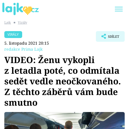
Lajk
■
Virály
Trendy:
KARLOS VÉMOLA
ONLYFANS
VIRÁLY
SDÍLET
SHOPAHOLICADEL
CLASH OF THE STARS
5. listopadu 2021 20:15
redakce Prima Lajk
VIDEO: Ženu vykopli
z letadla poté, co odmítala
Témata
sedět vedle neočkovaného.
Showbyznys
Z těchto záběrů vám bude
smutno
Youtubeři
Virály