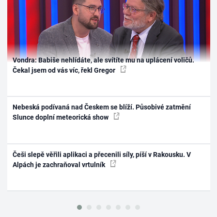
Vondra: Babiše nehlídáte, ale svítíte mu na uplácení voličů.
Čekal jsem od vás víc, řekl Gregor
Nebeská podívaná nad Českem se blíží. Působivé zatmění
Slunce doplní meteorická show
Češi slepě věřili aplikaci a přecenili síly, píší v Rakousku. V
Alpách je zachraňoval vrtulník