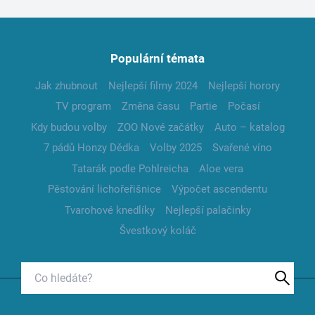
Populární témata
Jak zhubnout
Nejlepší filmy 2024
Nejlepší horory
TV program
Změna času
Partie
Počasí
Kdy budou volby
ZOO Nové začátky
Auto – katalog
7 pádů Honzy Dědka
Volby 2025
Svařené víno
Tatarák podle Pohlreicha
Aloe vera
Pěstování lichořeřišnice
Výpočet ascendentu
Tvarohové knedlíky
Nejlepší palačinky
Švestkový koláč