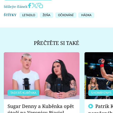
Sdílejte článek
ŠTÍTKY
LETADLO
ŽEŇA
OČKOVÁNÍ
HÁDKA
PŘEČTĚTE SI TAKÉ
TADEÁŠ KUBĚNKA
SHOWBYZNYS
Sugar Denny a Kuběnka opět
Patrik Kincl se zastal
útočí na Veronicu Biasiol.