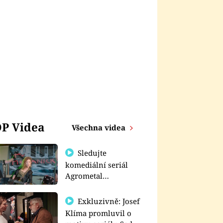
P Videa
Všechna videa
Sledujte
komediální seriál
Agrometal
exkluzivně na
prima+
Exkluzivně: Josef
Klíma promluvil o