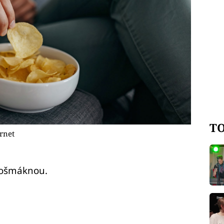
TO
rnet
pošmáknou.