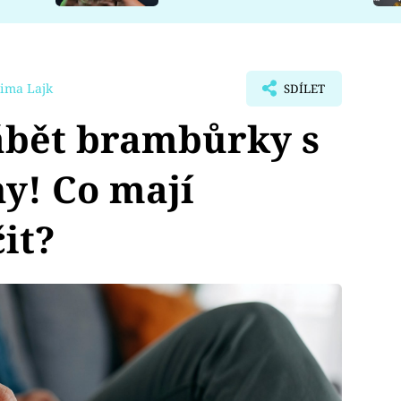
ima Lajk
SDÍLET
ábět brambůrky s
ny! Co mají
it?