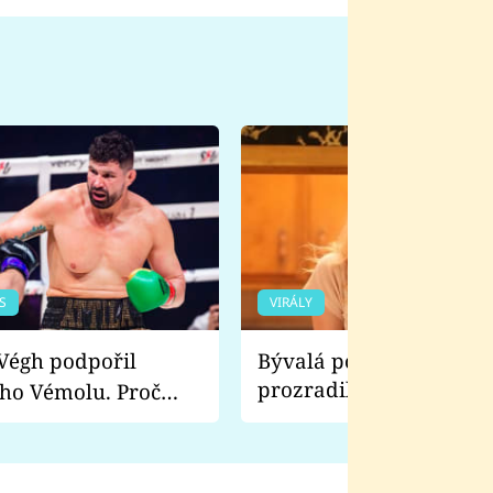
S
VIRÁLY
Bývalá pornoherečka
prozradila, co ji šokova
ho Vémolu. Proč
natáčení Euforie. Vážně
ji zápasit s ním než
bylo drsnější než hanba
 Kinclem?
filmy?