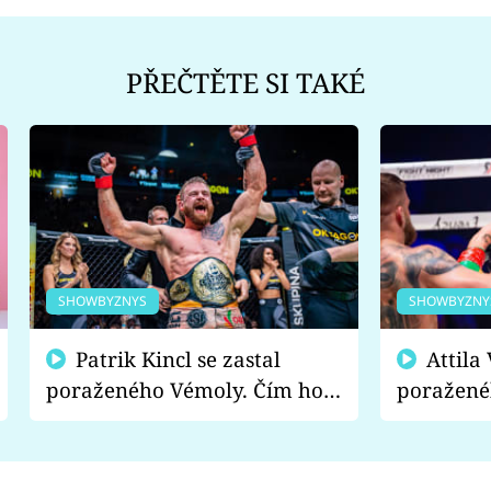
PŘEČTĚTE SI TAKÉ
SHOWBYZNYS
SHOWBYZNY
Patrik Kincl se zastal
Attila Végh podpořil
poraženého Vémoly. Čím ho
poražené
fanoušci naštvali?
chce radě
s vítězem