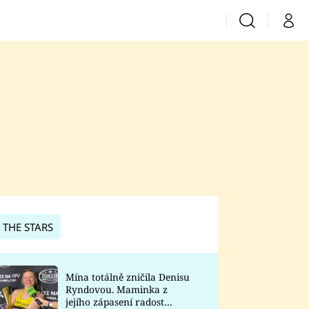
Vyhledávání
Můj 
Prima+
CNN Prima News
Prima Fresh
Prima Living
Prima Zoom
 THE STARS
Prima Lajk
Mína totálně zničila Denisu
Ryndovou. Maminka z
Sledujte nás
jejího zápasení radost