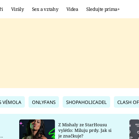
ři
Virály
Sex a vztahy
Videa
Sledujte prima+
Showbyznys
Extrém
VIRÁLY
KURIOZITY
VIDEA
KVÍZY
S VÉMOLA
ONLYFANS
SHOPAHOLICADEL
CLASH OF
Z Mishaly ze StarHousu
vylétlo: Miluju prdy. Jak si
co
je značkuje?