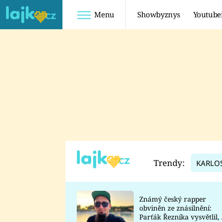
Menu
Showbyznys
Youtube
Youtuberky
Youtubeři
SHOPAHOLICADEL
FATTYPILLOW
ANNA ŠULC
FREESCOOT
SUGAR DENNY
ADAM KAJUMI
LADUŠKA
TADEÁŠ KUBĚNKA
DOMINIKA
DATEL
Trendy:
KARLO
MYSLIVCOVÁ
Známý český rapper
obviněn ze znásilnění:
Parťák Řezníka vysvětlil, 