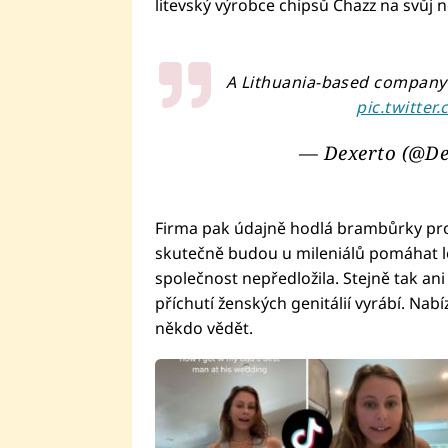
litevský výrobce chipsů Chazz na svůj 
A Lithuania-based company 
pic.twitte
— Dexerto (@De
Firma pak údajně hodlá brambůrky prodá
skutečně budou u mileniálů pomáhat léči
společnost nepředložila. Stejně tak ani
příchutí ženských genitálií vyrábí. Nabí
někdo vědět.