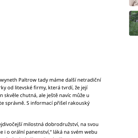
Gwyneth Paltrow tady máme další netradiční
od litevské firmy, která tvrdí, že její
n skvěle chutná, ale ještě navíc může u
tete správně. S informací přišel rakouský
jdivočejší milostná dobrodružství, na svou
e i o orální panenství,“ láká na svém webu