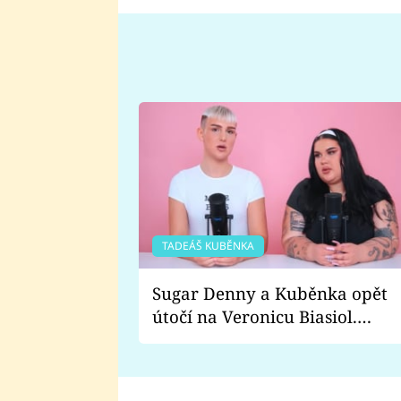
TADEÁŠ KUBĚNKA
Sugar Denny a Kuběnka opět
útočí na Veronicu Biasiol.
Proč je podle nich falešná a
lže o své nevěře?