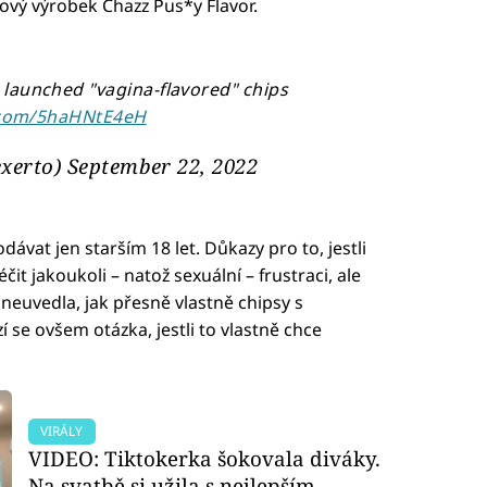
nový výrobek Chazz Pus*y Flavor.
launched "vagina-flavored" chips
r.com/5haHNtE4eH
xerto)
September 22, 2022
vat jen starším 18 let. Důkazy pro to, jestli
t jakoukoli – natož sexuální – frustraci, ale
 neuvedla, jak přesně vlastně chipsy s
zí se ovšem otázka, jestli to vlastně chce
VIRÁLY
VIDEO: Tiktokerka šokovala diváky.
Na svatbě si užila s nejlepším