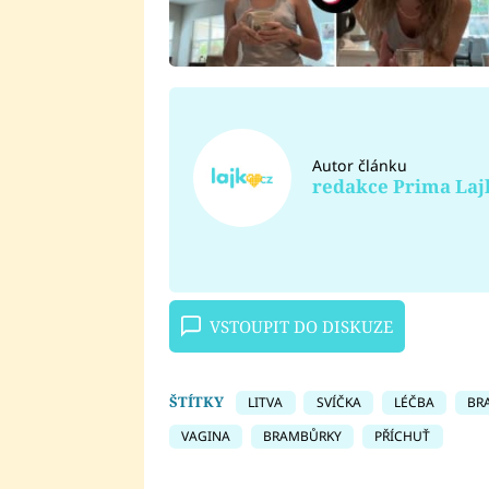
Autor článku
redakce Prima Laj
VSTOUPIT DO DISKUZE
ŠTÍTKY
LITVA
SVÍČKA
LÉČBA
BR
VAGINA
BRAMBŮRKY
PŘÍCHUŤ