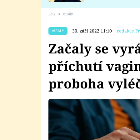
se v Plzni stalo
Lajk
■
Virály
30. září 2022 11:10
redakce Pr
VIRÁLY
Začaly se vyr
příchutí vagi
proboha vyléč