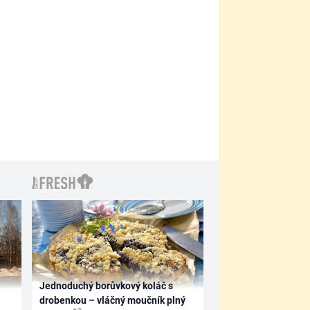
Jednoduchý borůvkový koláč s
drobenkou – vláčný moučník plný