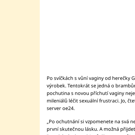
Po svíčkách s vůní vaginy od herečky 
výrobek. Tentokrát se jedná o brambůrky 
pochutina s novou příchutí vaginy neje
mileniálů léčit sexuální frustraci. Jo, č
server oe24.
„Po ochutnání si vzpomenete na svá ne
první skutečnou lásku. A možná přijdet