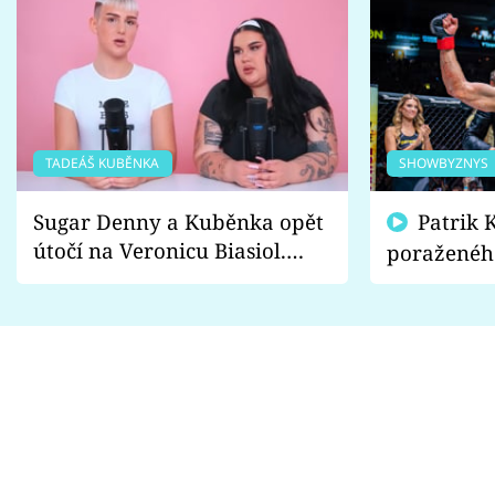
TADEÁŠ KUBĚNKA
SHOWBYZNYS
Sugar Denny a Kuběnka opět
Patrik Kincl se zastal
útočí na Veronicu Biasiol.
poraženéh
Proč je podle nich falešná a
fanoušci n
lže o své nevěře?