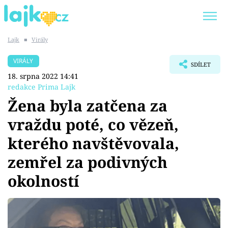
Lajk
■
Virály
Trendy:
KARLOS VÉMOLA
ONLYFANS
VIRÁLY
SDÍLET
SHOPAHOLICADEL
CLASH OF THE STARS
18. srpna 2022 14:41
redakce Prima Lajk
Žena byla zatčena za
vraždu poté, co vězeň,
Témata
kterého navštěvovala,
Showbyznys
zemřel za podivných
okolností
Youtubeři
Virály