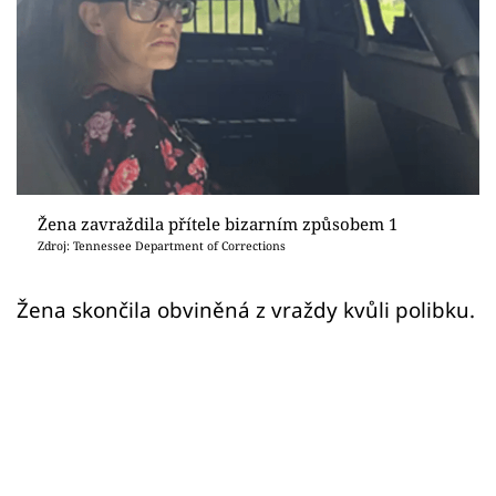
Sex a vztahy
Videa
Sledujte prima+
Přihlášení
Žena zavraždila přítele bizarním způsobem 1
Zdroj: Tennessee Department of Corrections
Sledujte nás
Žena skončila obviněná z vraždy kvůli polibku.