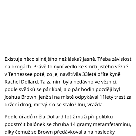
Existuje něco silnějšího než láska? Jasně. Třeba závislost
na drogách. Právě to nyní vedlo ke smrti jistého vězně
v Tennessee poté, co jej navštívila 33letá přítelkyně
Rachel Dollard. Ta za ním byla nedávno ve věznici,
podle svědků se pár líbal, a o pár hodin později byl
Joshua Brown, jenž si na místě odpykával 11letý trest za
držení drog, mrtvý. Co se stalo? Inu, vražda.
Podle úřadů měla Dollard totiž muži při polibku
podstrčit balónek se zhruba 14 gramy metamfetaminu,
díky čemuž se Brown předávkoval a na následky