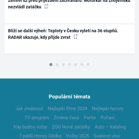
Zemřel už před příjezdem záchranářů. Motorkář na Znojemsku
nezvládl zatáčku
Blíží se další výheň: Teploty v Česku vyletí na 36 stupňů.
RADAR ukazuje, kdy přijde zvrat
Populární témata
Jak zhubnout
Nejlepší filmy 2024
Nejlepší horory
TV program
Změna času
Partie
Počasí
Kdy budou volby
ZOO Nové začátky
Auto – katalog
7 pádů Honzy Dědka
Volby 2025
Svařené víno