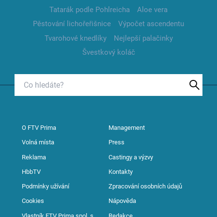
Tatarák podle Pohlreicha
Aloe vera
Pěstování lichořeřišnice
Výpočet ascendentu
Tvarohové knedlíky
Nejlepší palačinky
Švestkový koláč
O FTV Prima
Management
Volná místa
Press
Reklama
Castingy a výzvy
HbbTV
Kontakty
Podmínky užívání
Zpracování osobních údajů
Cookies
Nápověda
Vlastník FTV Prima spol. s
Redakce