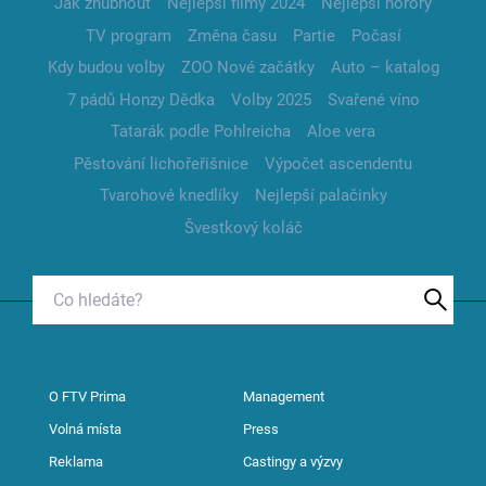
Jak zhubnout
Nejlepší filmy 2024
Nejlepší horory
TV program
Změna času
Partie
Počasí
Kdy budou volby
ZOO Nové začátky
Auto – katalog
7 pádů Honzy Dědka
Volby 2025
Svařené víno
Tatarák podle Pohlreicha
Aloe vera
Pěstování lichořeřišnice
Výpočet ascendentu
Tvarohové knedlíky
Nejlepší palačinky
Švestkový koláč
O FTV Prima
Management
Volná místa
Press
Reklama
Castingy a výzvy