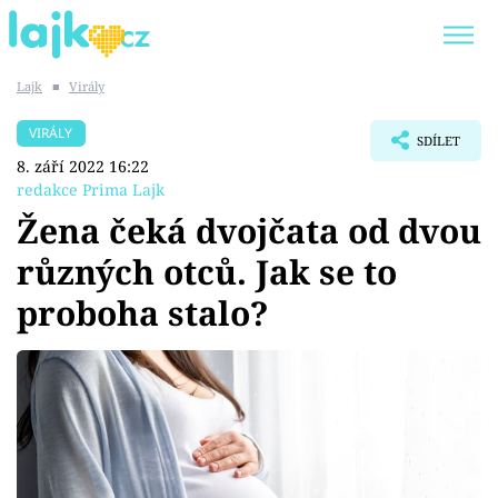
Lajk
■
Virály
Trendy:
KARLOS VÉMOLA
ONLYFANS
VIRÁLY
SDÍLET
SHOPAHOLICADEL
CLASH OF THE STARS
8. září 2022 16:22
redakce Prima Lajk
Žena čeká dvojčata od dvou
různých otců. Jak se to
Témata
proboha stalo?
Showbyznys
Youtubeři
Virály