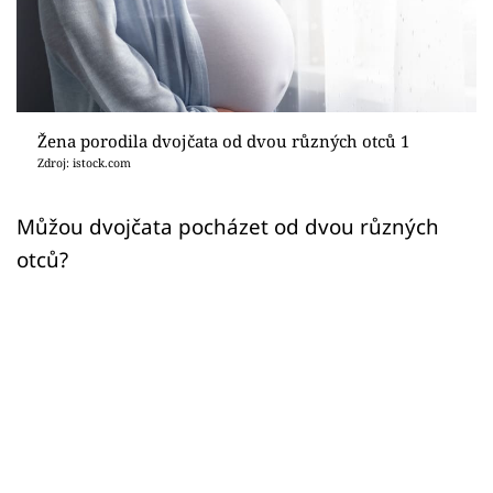
Sex a vztahy
Videa
Sledujte prima+
Žena porodila dvojčata od dvou různých otců 1
Zdroj: istock.com
Přihlášení
Můžou dvojčata pocházet od dvou různých
otců?
Sledujte nás