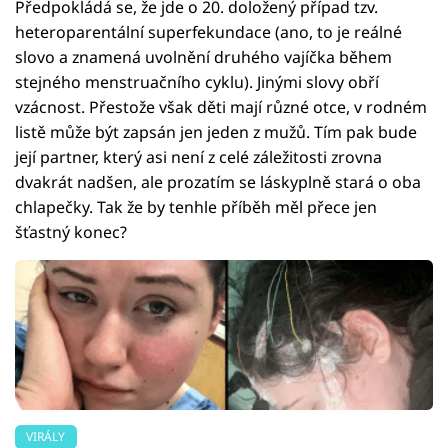
Předpokládá se, že jde o 20. doložený případ tzv.
heteroparentální superfekundace (ano, to je reálné
slovo a znamená uvolnění druhého vajíčka během
stejného menstruačního cyklu). Jinými slovy obří
vzácnost. Přestože však děti mají různé otce, v rodném
listě může být zapsán jen jeden z mužů. Tím pak bude
její partner, který asi není z celé záležitosti zrovna
dvakrát nadšen, ale prozatím se láskyplně stará o oba
chlapečky. Tak že by tenhle příběh měl přece jen
šťastný konec?
VIRÁLY