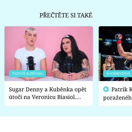
PŘEČTĚTE SI TAKÉ
TADEÁŠ KUBĚNKA
SHOWBYZNYS
Sugar Denny a Kuběnka opět
Patrik Kincl se zastal
útočí na Veronicu Biasiol.
poraženéh
Proč je podle nich falešná a
fanoušci n
lže o své nevěře?