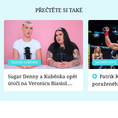
PŘEČTĚTE SI TAKÉ
TADEÁŠ KUBĚNKA
SHOWBYZNYS
Sugar Denny a Kuběnka opět
Patrik Kincl se zastal
útočí na Veronicu Biasiol.
poraženéh
Proč je podle nich falešná a
fanoušci n
lže o své nevěře?