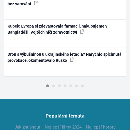
bez varování
Kubek: Evropa si zdevastovala farmacii, nakupujeme v
Bangladéši. Vojtěch ničí zdravotnictví
Dron s výbušninou u ukrajinského letadla? Narychlo spíchnutá
provokace, okomentovalo Rusko
Populární témata
Jak zhubnout
Nejlepší filmy 2024
Nejlepší horory