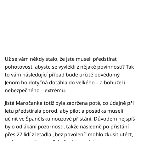
Už se vám někdy stalo, že jste museli předstírat
pohotovost, abyste se vyvlékli z nějaké povinnosti? Tak
to vám následující případ bude určitě povědomý.
Jenom ho dotyčná dotáhla do velkého – a bohužel i
nebezpečného – extrému.
Jistá Maročanka totiž byla zadržena poté, co údajně při
letu předstírala porod, aby pilot a posádka museli
učinit ve Španělsku nouzové přistání. Důvodem nejspíš
bylo odlákání pozornosti, takže následně po přistání
přes 27 lidí z letadla „bez povolení“ mohlo zkusit utéct,