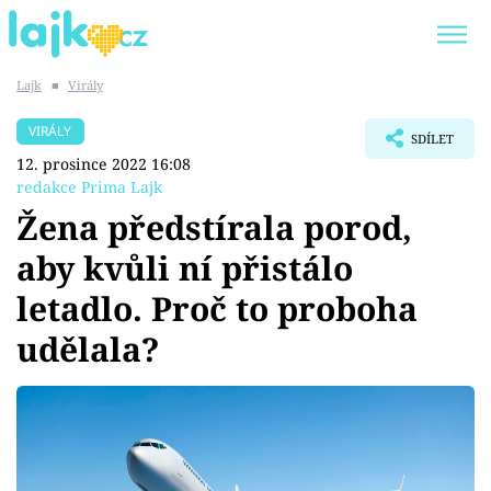
Lajk
■
Virály
Trendy:
KARLOS VÉMOLA
ONLYFANS
VIRÁLY
SDÍLET
SHOPAHOLICADEL
CLASH OF THE STARS
12. prosince 2022 16:08
redakce Prima Lajk
Žena předstírala porod,
aby kvůli ní přistálo
Témata
letadlo. Proč to proboha
Showbyznys
udělala?
Youtubeři
Virály