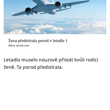
Sex a vztahy
Videa
Sledujte prima+
Přihlášení
Žena předstírala porod v letadle 1
Zdroj: istock.com
Sledujte nás
Letadlo muselo nouzově přistát kvůli rodící
ženě. Ta porod předstírala.