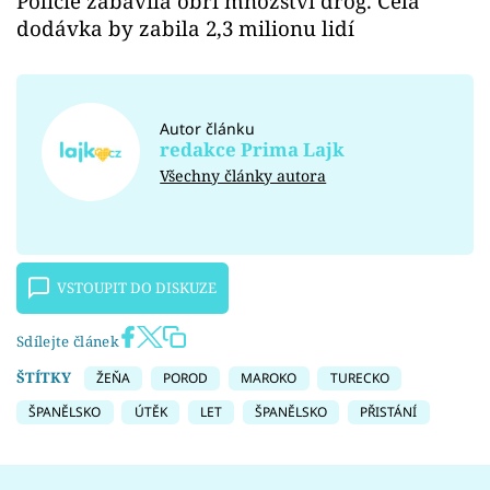
Policie zabavila obří množství drog. Celá
dodávka by zabila 2,3 milionu lidí
Autor článku
redakce Prima Lajk
Všechny články autora
VSTOUPIT DO DISKUZE
Sdílejte článek
ŠTÍTKY
ŽEŇA
POROD
MAROKO
TURECKO
ŠPANĚLSKO
ÚTĚK
LET
ŠPANĚLSKO
PŘISTÁNÍ