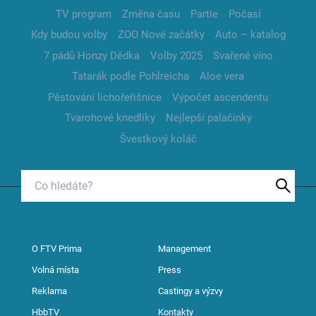
TV program
Změna času
Partie
Počasí
Kdy budou volby
ZOO Nové začátky
Auto – katalog
7 pádů Honzy Dědka
Volby 2025
Svařené víno
Tatarák podle Pohlreicha
Aloe vera
Pěstování lichořeřišnice
Výpočet ascendentu
Tvarohové knedlíky
Nejlepší palačinky
Švestkový koláč
O FTV Prima
Management
Volná místa
Press
Reklama
Castingy a výzvy
HbbTV
Kontakty