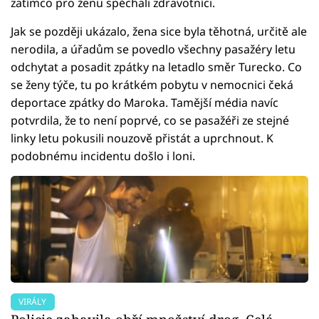
zatímco pro ženu spěchali zdravotníci.
Jak se později ukázalo, žena sice byla těhotná, určitě ale
nerodila, a úřadům se povedlo všechny pasažéry letu
odchytat a posadit zpátky na letadlo směr Turecko. Co
se ženy týče, tu po krátkém pobytu v nemocnici čeká
deportace zpátky do Maroka. Tamější média navíc
potvrdila, že to není poprvé, co se pasažéři ze stejné
linky letu pokusili nouzově přistát a uprchnout. K
podobnému incidentu došlo i loni.
VIRÁLY