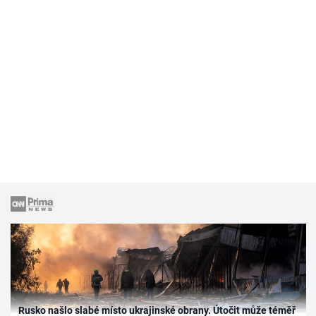
Rusko našlo slabé místo ukrajinské obrany. Útočit může téměř