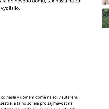
ala do nového domu, tak našla na zdi
 vyděsilo.
é, co našla v domém domě na zdi v suterénu
sestře, a ta ho sdílela pro zajímavost na