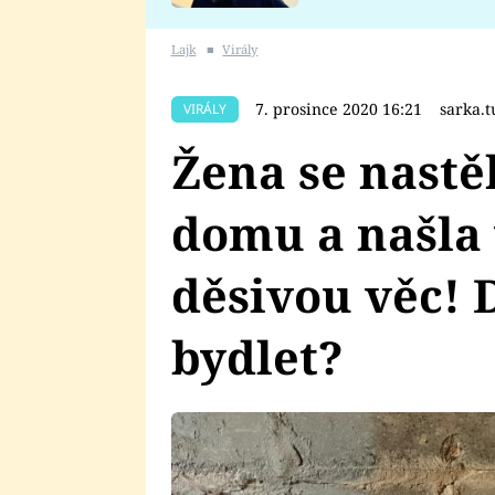
se v Plzni stalo
Lajk
■
Virály
7. prosince 2020 16:21
sarka.
VIRÁLY
Žena se nast
domu a našla 
děsivou věc! 
bydlet?