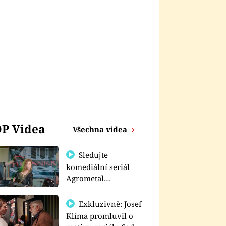
P Videa
Všechna videa
Sledujte
komediální seriál
Agrometal
exkluzivně na
prima+
Exkluzivně: Josef
Klíma promluvil o