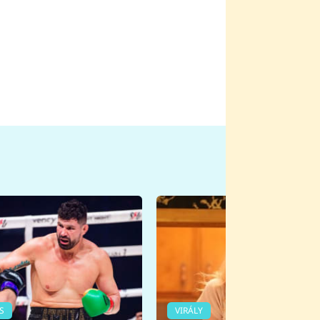
S
VIRÁLY