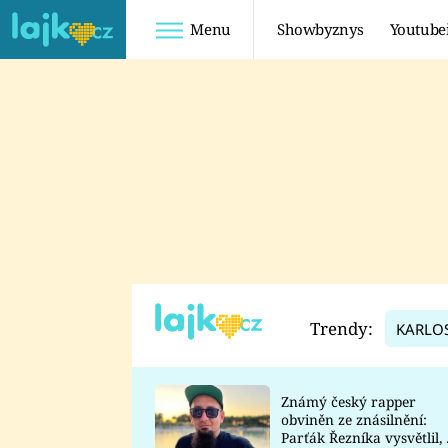
Menu
Showbyznys
Youtube
Youtuberky
Youtubeři
SHOPAHOLICADEL
FATTYPILLOW
ANNA ŠULC
FREESCOOT
SUGAR DENNY
ADAM KAJUMI
LADUŠKA
TADEÁŠ KUBĚNKA
DOMINIKA
DATEL
Trendy:
KARLO
MYSLIVCOVÁ
Známý český rapper
obviněn ze znásilnění:
Parťák Řezníka vysvětlil, 