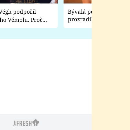
Bývalá pornoherečka
prozradila, co ji šokova
ho Vémolu. Proč
natáčení Euforie. Vážně
ji zápasit s ním než
bylo drsnější než hanba
 Kinclem?
filmy?