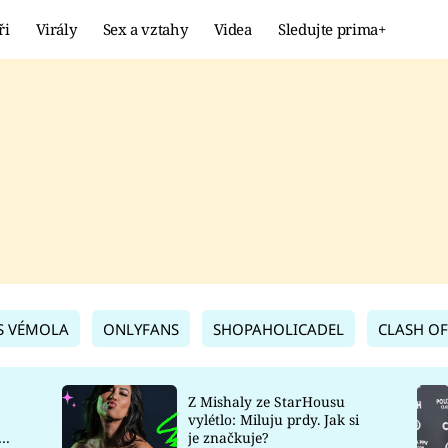
ři
Virály
Sex a vztahy
Videa
Sledujte prima+
Showbyznys
Extrém
VIRÁLY
KURIOZITY
VIDEA
KVÍZY
S VÉMOLA
ONLYFANS
SHOPAHOLICADEL
CLASH OF
Z Mishaly ze StarHousu
vylétlo: Miluju prdy. Jak si
co
je značkuje?