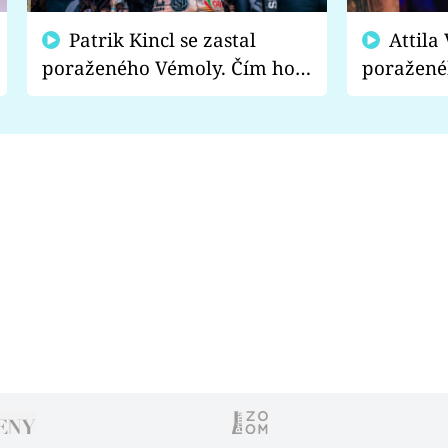
Patrik Kincl se zastal
Attila Végh podpořil
poraženého Vémoly. Čím ho
poražené
fanoušci naštvali?
chce radě
s vítězem