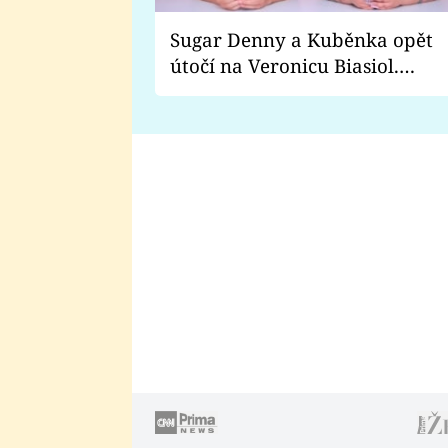
Sugar Denny a Kuběnka opět
útočí na Veronicu Biasiol.
Proč je podle nich falešná a
lže o své nevěře?