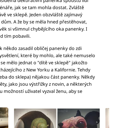
ašidelná dekorativní panenka spoustu lidí
scénáře, jak se tam mohla dostat. Zvláště
ávě ve sklepě. Jeden obzvláště zajímavý
jí dům. A že by se měla hned přestěhovat,
ověk si všimnul chybějícího oka panenky. I
ad tím pobavili.
jak někdo zasadil obličej panenky do zdi
 vysvětlení, které by mohlo, ale také nemuselo
 se mělo jednat o "dítě ve sklepě" jakožto
cházejícího z New Yorku a Kalifornie. Tehdy
řeba do sklepa) nějakou část panenky. Někdy
y, jako jsou výstřižky z novin, a některých
 možností uživatel vyzval ženu, aby se