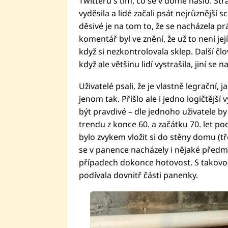
Twitteru s tím, co se v domě našlo. Str
vyděsila a lidé začali psát nejrůznější 
děsivé je na tom to, že se nacházela pr
komentář byl ve znění, že už to není je
když si nezkontrolovala sklep. Další čl
když ale většinu lidí vystrašila, jiní se n
Uživatelé psali, že je vlastně legrační, 
jenom tak. Přišlo ale i jedno logičtější
být pravdivé – dle jednoho uživatele by
trendu z konce 60. a začátku 70. let po
bylo zvykem vložit si do stěny domu (t
se v panence nacházely i nějaké předmět
případech dokonce hotovost. S takovou
podívala dovnitř části panenky.