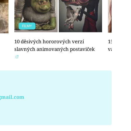
FILMY
OSTATNÍ
10 děsivých hororových verzí
15 dokonal
slavných animovaných postaviček
vám úpln
gmail.com