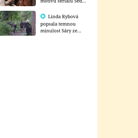
motivu seriálu Sedm
schodů k moci
Linda Rybová
popsala temnou
minulost Sáry ze
seriálu Zákony vlka