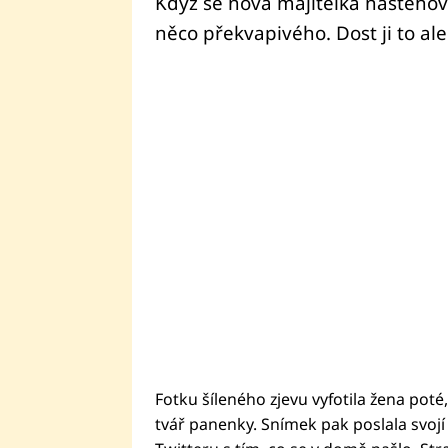
Když se nová majitelka nastěhov
něco překvapivého. Dost ji to ale
Fotku šíleného zjevu vyfotila žena pot
tvář panenky. Snímek pak poslala svojí 