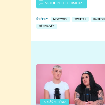
VSTOUPIT DO DISKUZE
ŠTÍTKY
NEW YORK
TWITTER
KALIFOR
DĚSIVÁ VĚC
TADEÁŠ KUBĚNKA