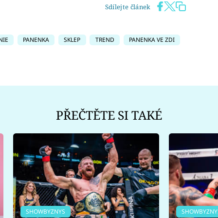
Sdílejte článek
NIE
PANENKA
SKLEP
TREND
PANENKA VE ZDI
PŘEČTĚTE SI TAKÉ
SHOWBYZNYS
SHOWBYZNY