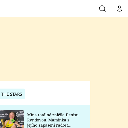
Vyhledávání
Můj 
Prima+
CNN Prima News
Prima Fresh
Prima Living
Prima Zoom
 THE STARS
Prima Lajk
Mína totálně zničila Denisu
Ryndovou. Maminka z
Sledujte nás
jejího zápasení radost