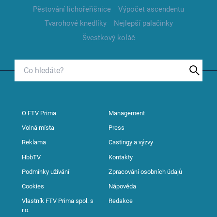
Pěstování lichořeřišnice
Výpočet ascendentu
Tvarohové knedlíky
Nejlepší palačinky
Švestkový koláč
O FTV Prima
Management
Volná místa
Press
Reklama
Castingy a výzvy
HbbTV
Kontakty
Podmínky užívání
Zpracování osobních údajů
Cookies
Nápověda
Vlastník FTV Prima spol. s
Redakce
r.o.