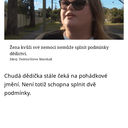
Sex a vztahy
Videa
Sledujte prima+
Přihlášení
Žena kvůli své nemoci nemůže splnit podmínky
dědictví.
Zdroj: Twitter/Steve Marshall
Sledujte nás
Chudá dědička stále čeká na pohádkové
jmění. Není totiž schopna splnit dvě
podmínky.