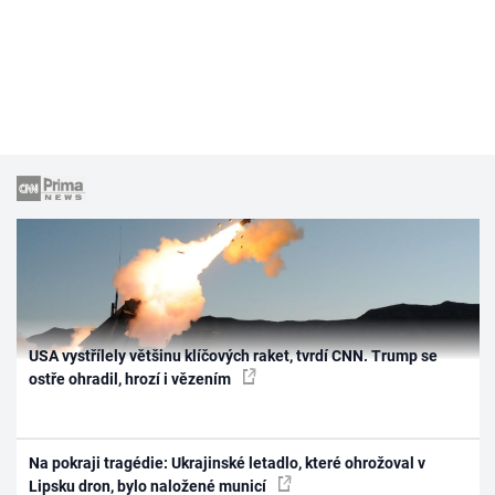
USA vystřílely většinu klíčových raket, tvrdí CNN. Trump se
ostře ohradil, hrozí i vězením
Na pokraji tragédie: Ukrajinské letadlo, které ohrožoval v
Lipsku dron, bylo naložené municí