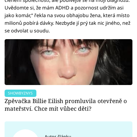
Uvědomte si, že mám ADHD a pozornost udržím asi
jako komár,“ řekla na svou obhajobu žena, která místo
milionů pobírá dávky. Nezbyde jí prý tak nic jiného, než
se odvolat u soudu.
SHOWBYZNYS
Zpěvačka Billie Eilish promluvila otevřeně o
mateřství. Chce mít vůbec děti?
Autor článku