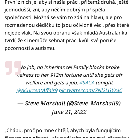
První z nich je, aby si našla práci, přičemž druhá, ještě
jednodušší, zní, aby něčím dobrým přispěla
společnosti. Možná se vám to zdá na hlavu, ale pro
rozmazlenou dědičku to jsou očividně věci, přes které
nejede vlak. Na svou obranu však mladá Australanka
tvrdí, že si nemůže sehnat práci kvůli své poruše
pozornosti a autismu.
No job, no inheritance! Family blocks broke
heiress to her $12m fortune until she gets off
welfare and gets a job.
#9ACA
tonight
@ACurrentAffair9
pic.twitter.com/7Nl2LGYz4C
— Steve Marshall (@Steve_Marshall9)
June 21, 2022
„Chápu, proč po mně chtějí, abych byla fungujícím
členem společnosti, ale podívejte se na moji diagnózu.