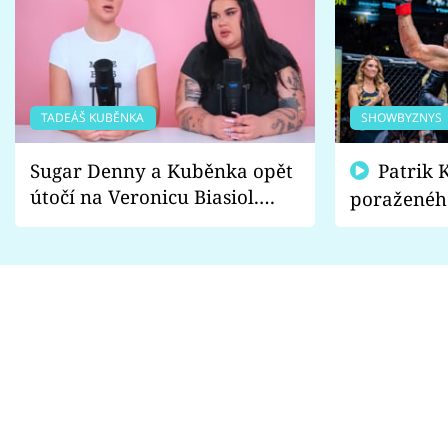
TADEÁŠ KUBĚNKA
SHOWBYZNYS
Sugar Denny a Kuběnka opět
Patrik Kincl se zastal
útočí na Veronicu Biasiol.
poraženéh
Proč je podle nich falešná a
fanoušci n
lže o své nevěře?