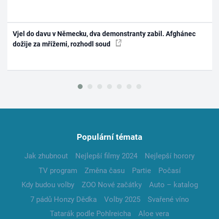
Vjel do davu v Německu, dva demonstranty zabil. Afghánec
dožije za mřížemi, rozhodl soud
Populární témata
Jak zhubnout
Nejlepší filmy 2024
Nejlepší horory
TV program
Změna času
Partie
Počasí
Kdy budou volby
ZOO Nové začátky
Auto – katalog
7 pádů Honzy Dědka
Volby 2025
Svařené víno
Tatarák podle Pohlreicha
Aloe vera