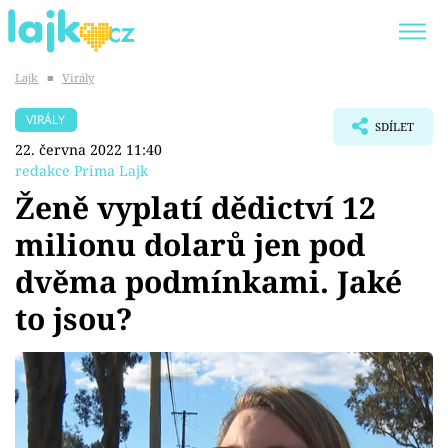
Lajk
■
Virály
Trendy:
KARLOS VÉMOLA
ONLYFANS
VIRÁLY
SDÍLET
SHOPAHOLICADEL
CLASH OF THE STARS
22. června 2022 11:40
redakce Prima Lajk
Ženě vyplatí dědictví 12
milionu dolarů jen pod
Témata
dvěma podmínkami. Jaké
Showbyznys
to jsou?
Youtubeři
Virály