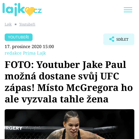
Lajk
■
Youtubeři
Trendy:
KARLOS VÉMOLA
ONLYFANS
YOUTUBEŘI
SDÍLET
SHOPAHOLICADEL
CLASH OF THE STARS
17. prosince 2020 15:00
redakce Prima Lajk
FOTO: Youtuber Jake Paul
možná dostane svůj UFC
Témata
zápas! Místo McGregora ho
Showbyznys
ale vyzvala tahle žena
Youtubeři
Virály