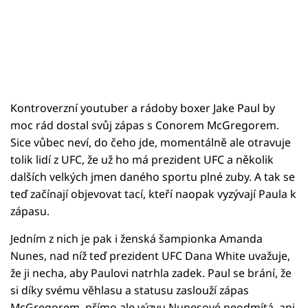
Kontroverzní youtuber a rádoby boxer Jake Paul by
moc rád dostal svůj zápas s Conorem McGregorem.
Sice vůbec neví, do čeho jde, momentálně ale otravuje
tolik lidí z UFC, že už ho má prezident UFC a několik
dalších velkých jmen daného sportu plné zuby. A tak se
teď začínají objevovat tací, kteří naopak vyzývají Paula k
zápasu.
Jedním z nich je pak i ženská šampionka Amanda
Nunes, nad níž teď prezident UFC Dana White uvažuje,
že ji necha, aby Paulovi natrhla zadek. Paul se brání, že
si díky svému věhlasu a statusu zaslouží zápas
McGregorem, přímo ale výzvu Nunesové neodmítá, ani