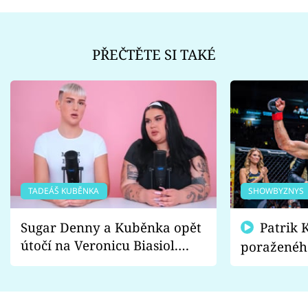
PŘEČTĚTE SI TAKÉ
TADEÁŠ KUBĚNKA
SHOWBYZNYS
Sugar Denny a Kuběnka opět
Patrik Kincl se zastal
útočí na Veronicu Biasiol.
poraženéh
Proč je podle nich falešná a
fanoušci n
lže o své nevěře?