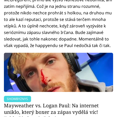
zatím nepřijímá. Což je na jednu stranu rozumné,
protože nikdo nechce prohrát s holkou, na druhou mu
to ale kazí reputaci, protože se stává terčem mnoha
vtípků. A to úplně nechcete, když zároveň vyzýváte k
serióznímu zápasu slavného Irčana. Bude zajímavé
sledovat, jak tohle nakonec dopadne. Momentálně to
však vypadá, že happyendu se Paul nedočká tak či tak.
SHOWBYZNYS
Mayweather vs. Logan Paul: Na internet
uniklo, který boxer za zápas vydělá víc!