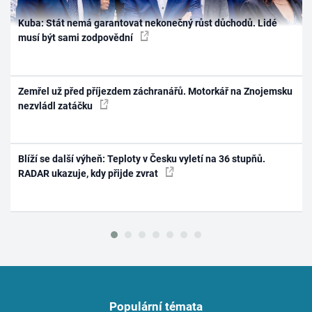
Kuba: Stát nemá garantovat nekonečný růst důchodů. Lidé
musí být sami zodpovědní
Zemřel už před příjezdem záchranářů. Motorkář na Znojemsku
nezvládl zatáčku
Blíží se další výheň: Teploty v Česku vyletí na 36 stupňů.
RADAR ukazuje, kdy přijde zvrat
Populární témata