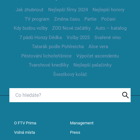
Jak zhubnout
Nejlepší filmy 2024
Nejlepší horory
TV program
Změna času
Partie
Počasí
Kdy budou volby
ZOO Nové začátky
Auto – katalog
7 pádů Honzy Dědka
Volby 2025
Svařené víno
Tatarák podle Pohlreicha
Aloe vera
Pěstování lichořeřišnice
Výpočet ascendentu
Tvarohové knedlíky
Nejlepší palačinky
Švestkový koláč
O FTV Prima
Management
Volná místa
Press