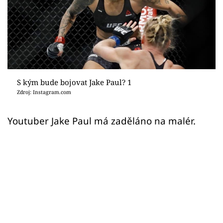
Sex a vztahy
Videa
Sledujte prima+
Přihlášení
S kým bude bojovat Jake Paul? 1
Zdroj: Instagram.com
Sledujte nás
Youtuber Jake Paul má zaděláno na malér.