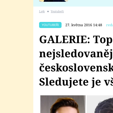
se v Plzni stalo
Lajk
■
Youtubeři
27. května 2016 14:48
red
YOUTUBEŘI
GALERIE: Top
nejsledovaněj
českoslovens
Sledujete je 