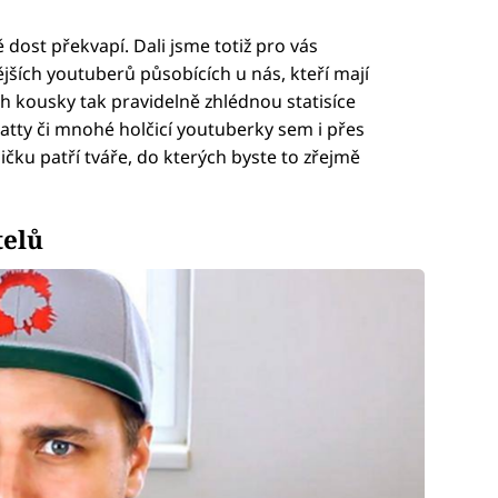
 dost překvapí. Dali jsme totiž pro vás
ších youtuberů působících u nás, kteří mají
ch kousky tak pravidelně zhlédnou statisíce
atty či mnohé holčicí youtuberky sem i přes
čku patří tváře, do kterých byste to zřejmě
telů