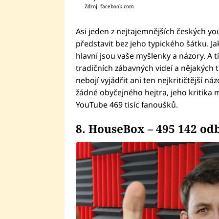
Zdroj: facebook.com
Asi jeden z nejtajemnějších českých yo
představit bez jeho typického šátku. Jak
hlavní jsou vaše myšlenky a názory. A 
tradičních zábavných videí a nějakých tě
nebojí vyjádřit ani ten nejkritičtější n
žádné obyčejného hejtra, jeho kritika 
YouTube 469 tisíc fanoušků.
8. HouseBox – 495 142 od