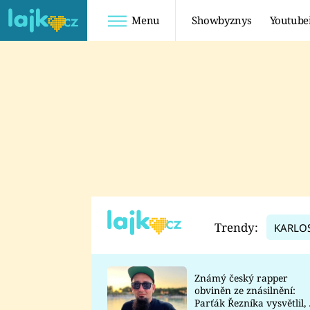
Menu
Showbyznys
Youtube
Youtuberky
Youtubeři
SHOPAHOLICADEL
FATTYPILLOW
ANNA ŠULC
FREESCOOT
SUGAR DENNY
ADAM KAJUMI
LADUŠKA
TADEÁŠ KUBĚNKA
DOMINIKA
DATEL
Trendy:
KARLO
MYSLIVCOVÁ
Známý český rapper
obviněn ze znásilnění:
Parťák Řezníka vysvětlil, 