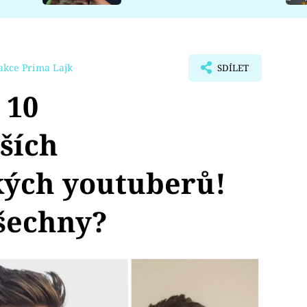
akce Prima Lajk
SDÍLET
 10
ších
kých youtuberů!
všechny?