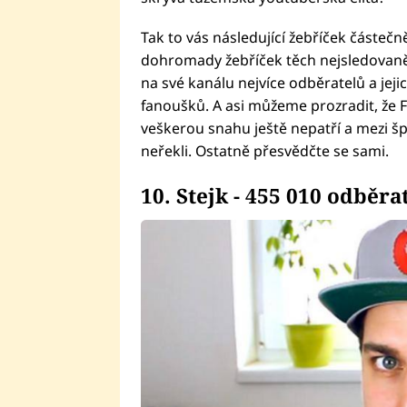
Tak to vás následující žebříček částečně
dohromady žebříček těch nejsledovaněj
na své kanálu nejvíce odběratelů a jeji
fanoušků. A asi můžeme prozradit, že F
veškerou snahu ještě nepatří a mezi špi
neřekli. Ostatně přesvědčte se sami.
10. Stejk - 455 010 odběra