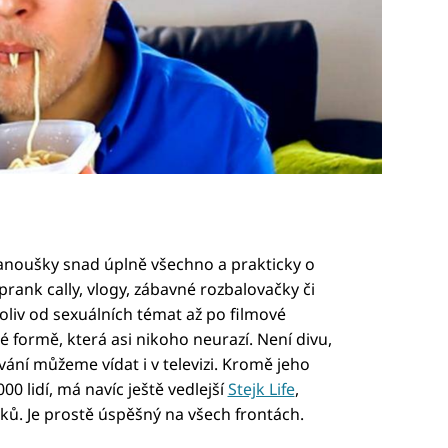
fanoušky snad úplně všechno a prakticky o
prank cally, vlogy, zábavné rozbalovačky či
koliv od sexuálních témat až po filmové
 formě, která asi nikoho neurazí. Není divu,
ání můžeme vídat i v televizi. Kromě jeho
000 lidí, má navíc ještě vedlejší
Stejk Life
,
šků. Je prostě úspěšný na všech frontách.