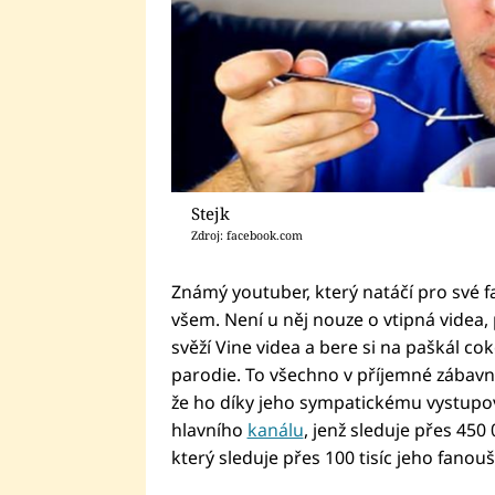
Stejk
Zdroj: facebook.com
Známý youtuber, který natáčí pro své 
všem. Není u něj nouze o vtipná videa, 
svěží Vine videa a bere si na paškál co
parodie. To všechno v příjemné zábavné
že ho díky jeho sympatickému vystupov
hlavního
kanálu
, jenž sleduje přes 450 
který sleduje přes 100 tisíc jeho fanou