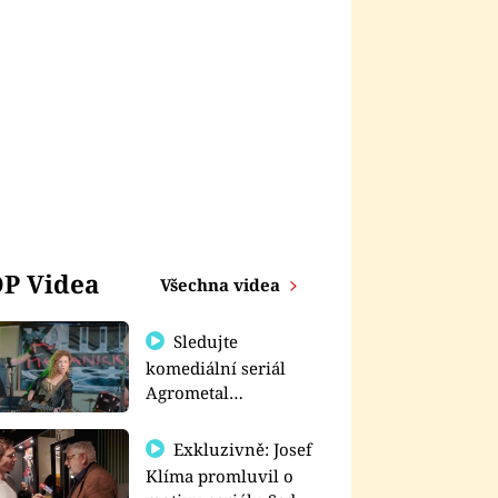
P Videa
Všechna videa
Sledujte
komediální seriál
Agrometal
exkluzivně na
prima+
Exkluzivně: Josef
Klíma promluvil o