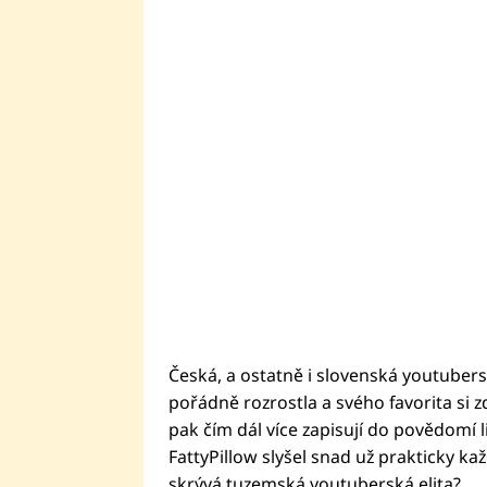
Česká, a ostatně i slovenská youtuber
pořádně rozrostla a svého favorita si z
pak čím dál více zapisují do povědomí li
FattyPillow slyšel snad už prakticky kaž
skrývá tuzemská youtuberská elita?