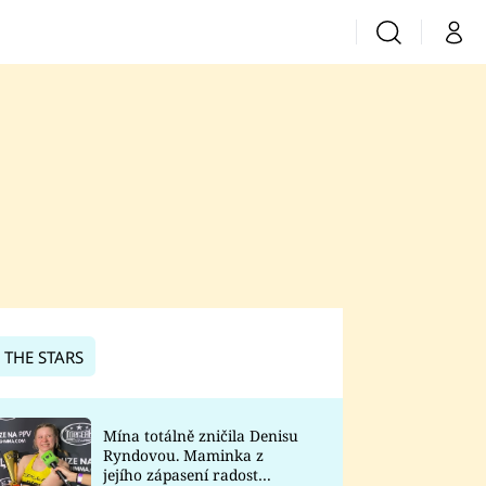
Vyhledávání
Můj 
Prima+
CNN Prima News
Prima Fresh
Prima Living
Prima Zoom
 THE STARS
Prima Lajk
Mína totálně zničila Denisu
Ryndovou. Maminka z
Sledujte nás
jejího zápasení radost