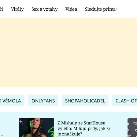
ři
Virály
Sex a vztahy
Videa
Sledujte prima+
Showbyznys
Extrém
VIRÁLY
KURIOZITY
VIDEA
KVÍZY
S VÉMOLA
ONLYFANS
SHOPAHOLICADEL
CLASH OF
Z Mishaly ze StarHousu
vylétlo: Miluju prdy. Jak si
co
je značkuje?