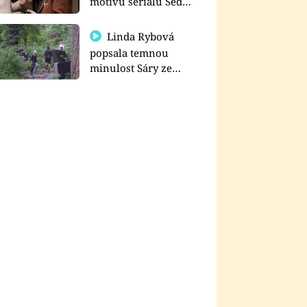
motivu seriálu Sedm
schodů k moci
Linda Rybová
popsala temnou
minulost Sáry ze
seriálu Zákony vlka