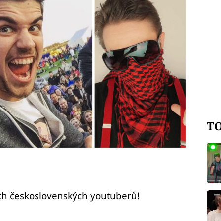
TO
ch československých youtuberů!