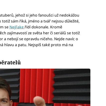
utuberů, jehož si jeho fanoušci už nedokážou
 totiž sám říká, jméno a tvář nejsou důležité,
tím se
NejFake
řídí dokonale. Kromě
ch zajímavostí ze světa her či seriálů se totiž
ázor a nebojí se opravdu ničeho. Nejde navíc o
má hlavu a patu. Nejspíš také proto má na
běratelů