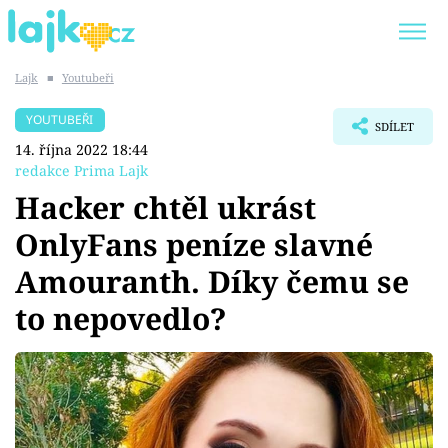
Lajk
■
Youtubeři
Trendy:
KARLOS VÉMOLA
ONLYFANS
YOUTUBEŘI
SDÍLET
SHOPAHOLICADEL
CLASH OF THE STARS
14. října 2022 18:44
redakce Prima Lajk
Hacker chtěl ukrást
OnlyFans peníze slavné
Témata
Amouranth. Díky čemu se
Showbyznys
to nepovedlo?
Youtubeři
Virály