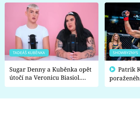
TADEÁŠ KUBĚNKA
SHOWBYZNYS
Sugar Denny a Kuběnka opět
Patrik Kincl se zastal
útočí na Veronicu Biasiol.
poraženéh
Proč je podle nich falešná a
fanoušci n
lže o své nevěře?