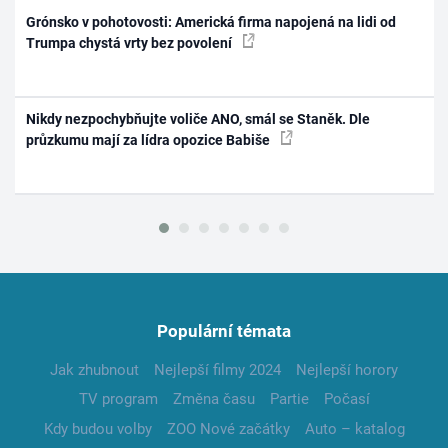
Grónsko v pohotovosti: Americká firma napojená na lidi od
Trumpa chystá vrty bez povolení
Nikdy nezpochybňujte voliče ANO, smál se Staněk. Dle
průzkumu mají za lídra opozice Babiše
Populární témata
Jak zhubnout
Nejlepší filmy 2024
Nejlepší horory
TV program
Změna času
Partie
Počasí
Kdy budou volby
ZOO Nové začátky
Auto – katalog