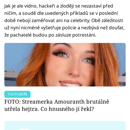
Jak je ale vidno, hackeři a zloději se nezastaví před
ničím, a soudě dle uvedených příkladů se v poslední
době nebojí zaměřovat ani na celebrity. Obě záležitosti
už nyní nicméně vyšetřuje policie a nezbývá než doufat,
že pachatelé budou po zásluze potrestáni.
YOUTUBEŘI
FOTO: Streamerka Amouranth brutálně
utřela hejtra. Co hnusného jí řekl?