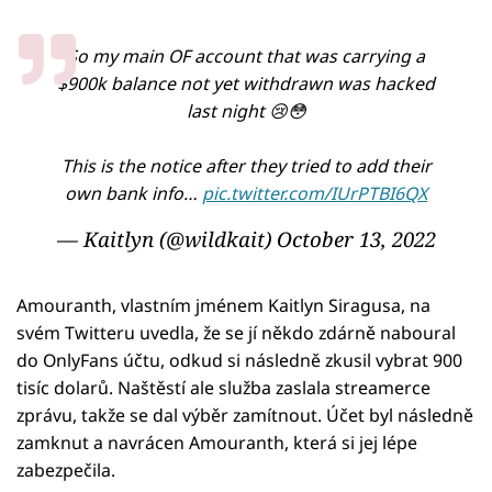
So my main OF account that was carrying a
$900k balance not yet withdrawn was hacked
last night 😢😳
This is the notice after they tried to add their
own bank info…
pic.twitter.com/IUrPTBI6QX
— Kaitlyn (@wildkait)
October 13, 2022
Amouranth, vlastním jménem Kaitlyn Siragusa, na
svém Twitteru uvedla, že se jí někdo zdárně naboural
do OnlyFans účtu, odkud si následně zkusil vybrat 900
tisíc dolarů. Naštěstí ale služba zaslala streamerce
zprávu, takže se dal výběr zamítnout. Účet byl následně
zamknut a navrácen Amouranth, která si jej lépe
zabezpečila.