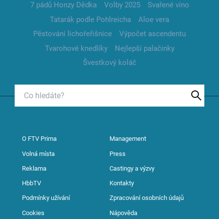
7 pádů Honzy Dědka
Volby 2025
Svařené víno
Tatarák podle Pohlreicha
Aloe vera
Pěstování lichořeřišnice
Výpočet ascendentu
Tvarohové knedlíky
Nejlepší palačinky
Švestkový koláč
O FTV Prima
Management
Volná místa
Press
Reklama
Castingy a výzvy
HbbTV
Kontakty
Podmínky užívání
Zpracování osobních údajů
Cookies
Nápověda