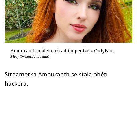
Sex a vztahy
Videa
Sledujte prima+
Přihlášení
Amouranth málem okradli o peníze z OnlyFans
Zdroj: Twitter/Amouranth
Sledujte nás
Streamerka Amouranth se stala obětí
hackera.