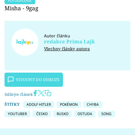
FOTOGALERIE
Misha - 9gag
Autor článku
redakce Prima Lajk
Všechny články autora
VSTOUPIT DO DISKUZE
Sdílejte článek
ŠTÍTKY
ADOLF HITLER
POKÉMON
CHYBA
YOUTUBER
ČESKO
RUSKO
OSTUDA
SONG