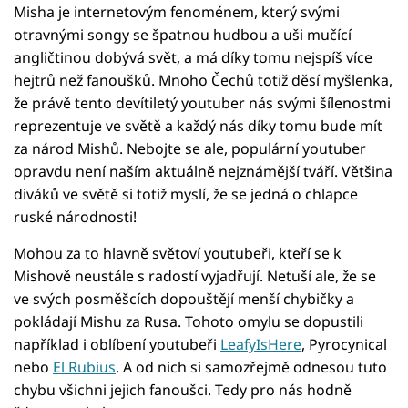
Misha je internetovým fenoménem, který svými
otravnými songy se špatnou hudbou a uši mučící
angličtinou dobývá svět, a má díky tomu nejspíš více
hejtrů než fanoušků. Mnoho Čechů totiž děsí myšlenka,
že právě tento devítiletý youtuber nás svými šílenostmi
reprezentuje ve světě a každý nás díky tomu bude mít
za národ Mishů. Nebojte se ale, populární youtuber
opravdu není naším aktuálně nejznámější tváří. Většina
diváků ve světě si totiž myslí, že se jedná o chlapce
ruské národnosti!
Mohou za to hlavně světoví youtubeři, kteří se k
Mishově neustále s radostí vyjadřují. Netuší ale, že se
ve svých posměšcích dopouštějí menší chybičky a
pokládají Mishu za Rusa. Tohoto omylu se dopustili
například i oblíbení youtubeři
LeafyIsHere
, Pyrocynical
nebo
El Rubius
. A od nich si samozřejmě odnesou tuto
chybu všichni jejich fanoušci. Tedy pro nás hodně