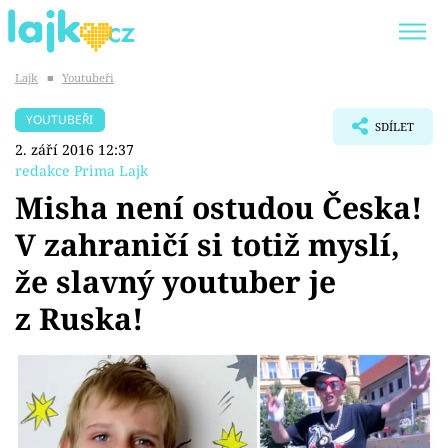
Lajk
■
Youtubeři
Trendy:
KARLOS VÉMOLA
ONLYFANS
YOUTUBEŘI
SDÍLET
SHOPAHOLICADEL
CLASH OF THE STARS
2. září 2016 12:37
redakce Prima Lajk
Misha není ostudou Česka!
V zahraničí si totiž myslí,
Témata
že slavný youtuber je
Showbyznys
z Ruska!
Youtubeři
Virály