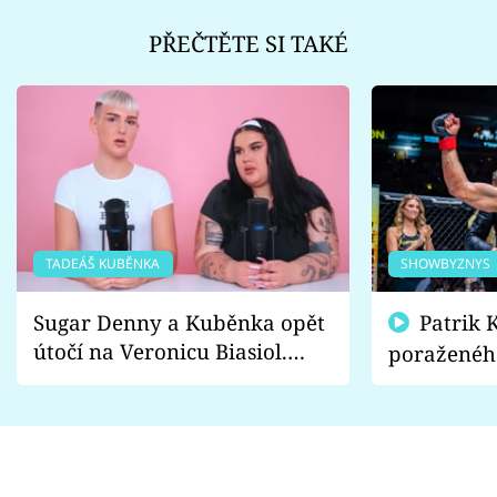
PŘEČTĚTE SI TAKÉ
TADEÁŠ KUBĚNKA
SHOWBYZNYS
Sugar Denny a Kuběnka opět
Patrik Kincl se zastal
útočí na Veronicu Biasiol.
poraženéh
Proč je podle nich falešná a
fanoušci n
lže o své nevěře?