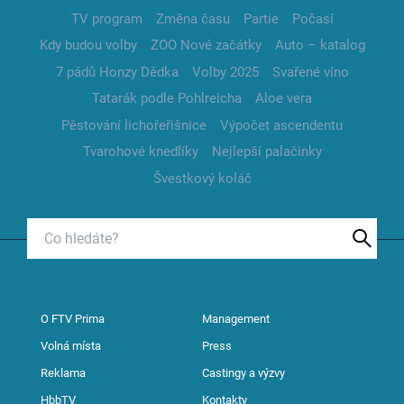
TV program
Změna času
Partie
Počasí
Kdy budou volby
ZOO Nové začátky
Auto – katalog
7 pádů Honzy Dědka
Volby 2025
Svařené víno
Tatarák podle Pohlreicha
Aloe vera
Pěstování lichořeřišnice
Výpočet ascendentu
Tvarohové knedlíky
Nejlepší palačinky
Švestkový koláč
O FTV Prima
Management
Volná místa
Press
Reklama
Castingy a výzvy
HbbTV
Kontakty