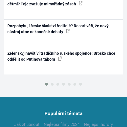
dětmi? Tejc zvažuje mimořádný zásah
Rozpohybují české školství ředitelé? Resort věří, že nový
nástroj utne nekonečné debaty
Zelenskyj navštíví tradičního ruského spojence: Srbsko chce
oddělit od Putinova tábora
Populární témata
Jak zhubnout
Nejlepší filmy 2024
Nejlepší horory