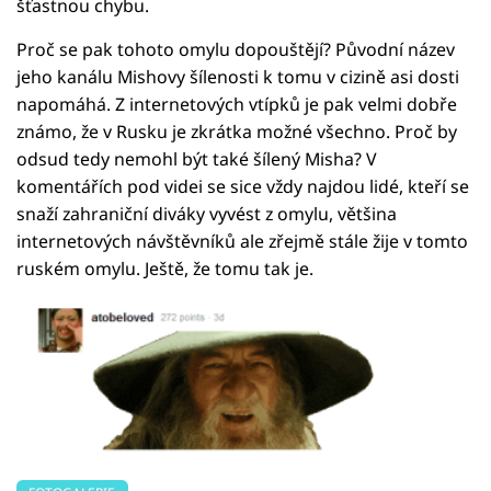
šťastnou chybu.
Proč se pak tohoto omylu dopouštějí? Původní název
jeho kanálu Mishovy šílenosti k tomu v cizině asi dosti
napomáhá. Z internetových vtípků je pak velmi dobře
známo, že v Rusku je zkrátka možné všechno. Proč by
odsud tedy nemohl být také šílený Misha? V
komentářích pod videi se sice vždy najdou lidé, kteří se
snaží zahraniční diváky vyvést z omylu, většina
internetových návštěvníků ale zřejmě stále žije v tomto
ruském omylu. Ještě, že tomu tak je.