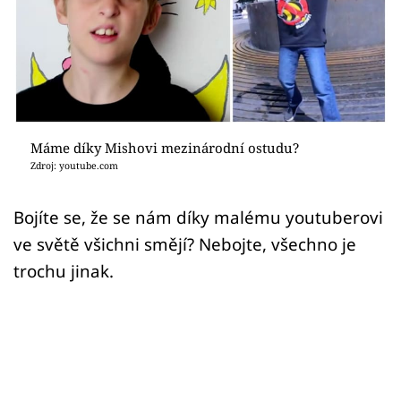
Sex a vztahy
Videa
Sledujte prima+
Přihlášení
Máme díky Mishovi mezinárodní ostudu?
Zdroj: youtube.com
Sledujte nás
Bojíte se, že se nám díky malému youtuberovi
ve světě všichni smějí? Nebojte, všechno je
trochu jinak.