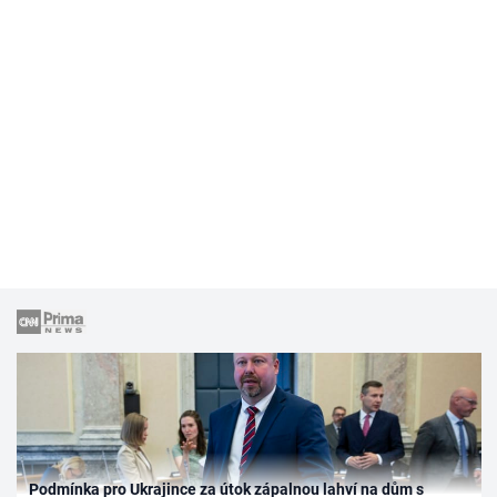
Podmínka pro Ukrajince za útok zápalnou lahví na dům s