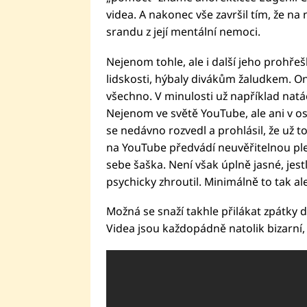
videa. A nakonec vše završil tím, že na 
srandu z její mentální nemoci.
Nejenom tohle, ale i další jeho prohř
lidskosti, hýbaly divákům žaludkem. On
všechno. V minulosti už například natáče
Nejenom ve světě YouTube, ale ani v o
se nedávno rozvedl a prohlásil, že už
na YouTube předvádí neuvěřitelnou plejá
sebe šaška. Není však úplně jasné, jestl
psychicky zhroutil. Minimálně to tak al
Možná se snaží takhle přilákat zpátky di
Videa jsou každopádně natolik bizarn