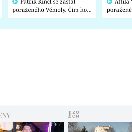
Patrik Kincl se zastal
Attila Végh podpořil
poraženého Vémoly. Čím ho
poražené
fanoušci naštvali?
chce radě
s vítězem