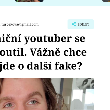
a.turcekova@gmail.com
SDÍLET
iční youtuber se
outil. Vážně chce
jde o další fake?