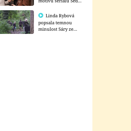
motivu seriálu Sedm
schodů k moci
Linda Rybová
popsala temnou
minulost Sáry ze
seriálu Zákony vlka