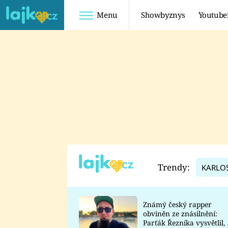
Menu
Showbyznys
Youtube
Youtuberky
Youtubeři
SHOPAHOLICADEL
FATTYPILLOW
ANNA ŠULC
FREESCOOT
SUGAR DENNY
ADAM KAJUMI
LADUŠKA
TADEÁŠ KUBĚNKA
DOMINIKA
DATEL
Trendy:
KARLO
MYSLIVCOVÁ
Známý český rapper
obviněn ze znásilnění:
Parťák Řezníka vysvětlil, 