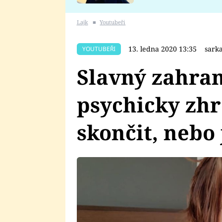
se v Plzni stalo
Lajk
■
Youtubeři
13. ledna 2020 13:35
sark
YOUTUBEŘI
Slavný zahran
psychicky zhr
skončit, nebo 