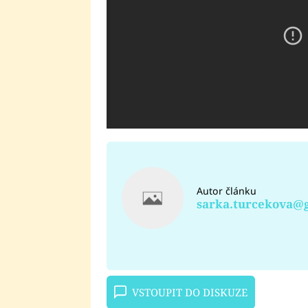
Autor článku
sarka.turcekova@
VSTOUPIT DO DISKUZE