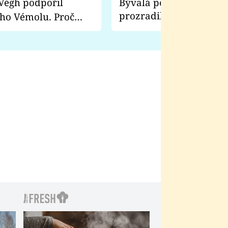
Bývalá pornoherečka
prozradila, co ji šokova
ho Vémolu. Proč
natáčení Euforie. Vážně
ji zápasit s ním než
bylo drsnější než hanba
 Kinclem?
filmy?