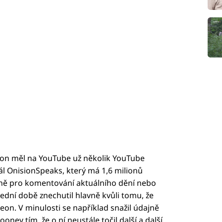
son měl na YouTube už několik YouTube
ál OnisionSpeaks, který má 1,6 milionů
vně pro komentování aktuálního dění nebo
lední době znechutil hlavně kvůli tomu, že
on. V minulosti se například snažil údajně
ey tím, že o ní neustále točil další a další