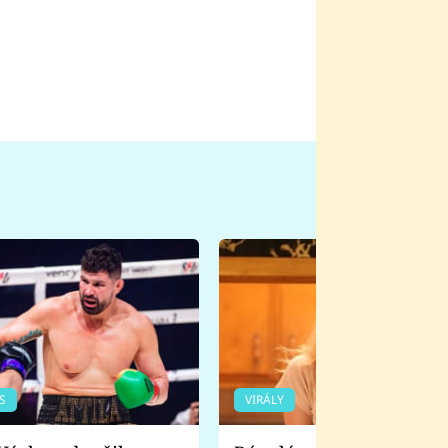
S
VIRÁLY