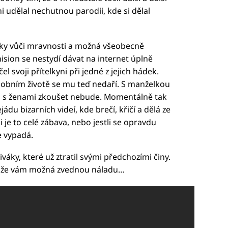
ni udělal nechutnou parodii, kde si dělal
ešky vůči mravnosti a možná všeobecně
ision se nestydí dávat na internet úplně
l svoji přítelkyni při jedné z jejich hádek.
sobním životě se mu teď nedaří. S manželkou
 to s ženami zkoušet nebude. Momentálně tak
du bizarních videí, kde brečí, křičí a dělá ze
i je to celé zábava, nebo jestli se opravdu
e vypadá.
váky, které už ztratil svými předchozími činy.
í, že vám možná zvednou náladu…