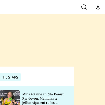
Vyhledávání
Můj 
Prima+
CNN Prima News
Prima Fresh
Prima Living
Prima Zoom
 THE STARS
Prima Lajk
Mína totálně zničila Denisu
Ryndovou. Maminka z
Sledujte nás
jejího zápasení radost