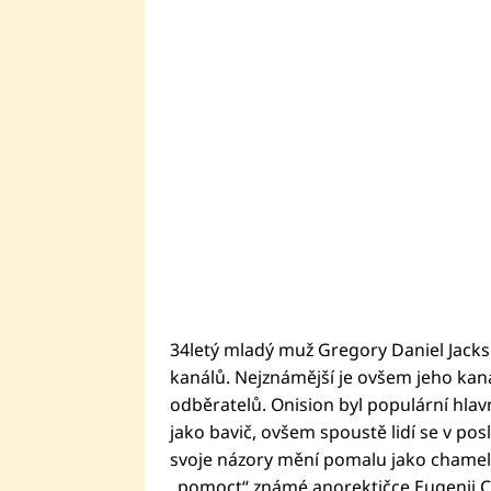
34letý mladý muž Gregory Daniel Jack
kanálů. Nejznámější je ovšem jeho kan
odběratelů. Onision byl populární hla
jako bavič, ovšem spoustě lidí se v pos
svoje názory mění pomalu jako chamele
„pomoct“ známé anorektičce Eugenii Coon