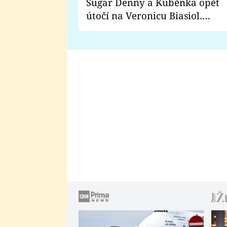
Sugar Denny a Kuběnka opět
útočí na Veronicu Biasiol.
Proč je podle nich falešná a
lže o své nevěře?