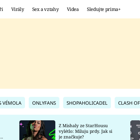
ři
Virály
Sex a vztahy
Videa
Sledujte prima+
Showbyznys
Extrém
VIRÁLY
KURIOZITY
VIDEA
KVÍZY
S VÉMOLA
ONLYFANS
SHOPAHOLICADEL
CLASH OF
Z Mishaly ze StarHousu
vylétlo: Miluju prdy. Jak si
co
je značkuje?