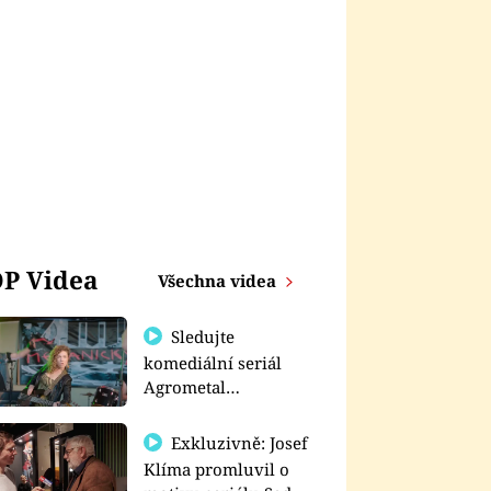
P Videa
Všechna videa
Sledujte
komediální seriál
Agrometal
exkluzivně na
prima+
Exkluzivně: Josef
Klíma promluvil o