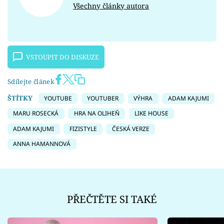
Všechny články autora
VSTOUPIT DO DISKUZE
Sdílejte článek
ŠTÍTKY
YOUTUBE
YOUTUBER
VÝHRA
ADAM KAJUMI
MARU ROSECKÁ
HRA NA OLIHEŇ
LIKE HOUSE
ADAM KAJUMI
FIZISTYLE
ČESKÁ VERZE
ANNA HAMANNOVÁ
PŘEČTĚTE SI TAKÉ