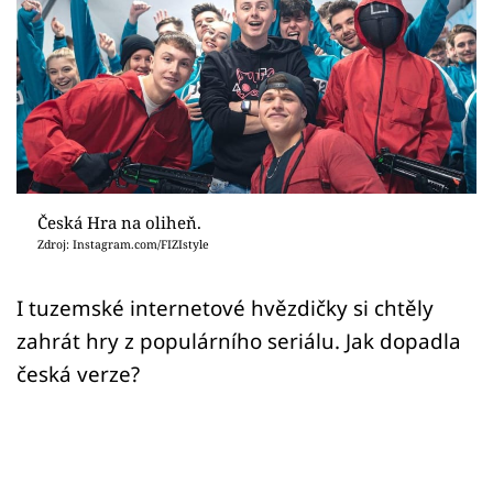
Sex a vztahy
Videa
Sledujte prima+
Přihlášení
Česká Hra na oliheň.
Zdroj: Instagram.com/FIZIstyle
Sledujte nás
I tuzemské internetové hvězdičky si chtěly
zahrát hry z populárního seriálu. Jak dopadla
česká verze?