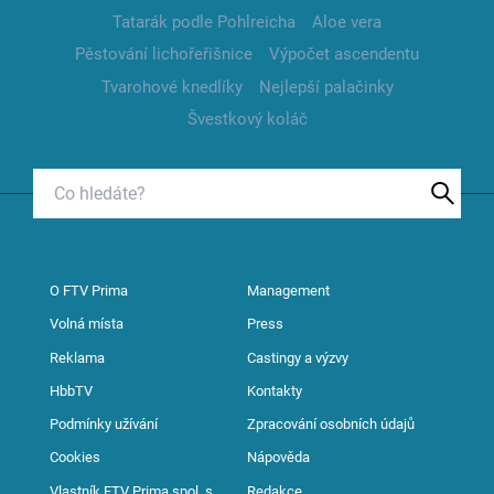
Tatarák podle Pohlreicha
Aloe vera
Pěstování lichořeřišnice
Výpočet ascendentu
Tvarohové knedlíky
Nejlepší palačinky
Švestkový koláč
O FTV Prima
Management
Volná místa
Press
Reklama
Castingy a výzvy
HbbTV
Kontakty
Podmínky užívání
Zpracování osobních údajů
Cookies
Nápověda
Vlastník FTV Prima spol. s
Redakce