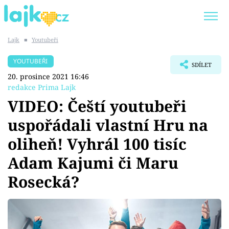
Lajk
■
Youtubeři
Trendy:
KARLOS VÉMOLA
ONLYFANS
YOUTUBEŘI
SDÍLET
SHOPAHOLICADEL
CLASH OF THE STARS
20. prosince 2021 16:46
redakce Prima Lajk
VIDEO: Čeští youtubeři
uspořádali vlastní Hru na
Témata
oliheň! Vyhrál 100 tisíc
Showbyznys
Adam Kajumi či Maru
Rosecká?
Youtubeři
Virály