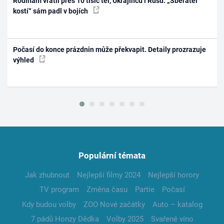
Rodinám vrátil přes 10 tisíc těl, Ukrajinců i Rusů. „Sběratel
kostí“ sám padl v bojích
Počasí do konce prázdnin může překvapit. Detaily prozrazuje
výhled
Populární témata
Jak zhubnout
Nejlepší filmy 2024
Nejlepší horory
TV program
Změna času
Partie
Počasí
Kdy budou volby
ZOO Nové začátky
Auto – katalog
7 pádů Honzy Dědka
Volby 2025
Svařené víno