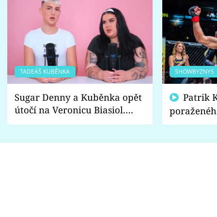
TADEÁŠ KUBĚNKA
SHOWBYZNYS
Sugar Denny a Kuběnka opět
Patrik Kincl se zastal
útočí na Veronicu Biasiol.
poraženéh
Proč je podle nich falešná a
fanoušci n
lže o své nevěře?