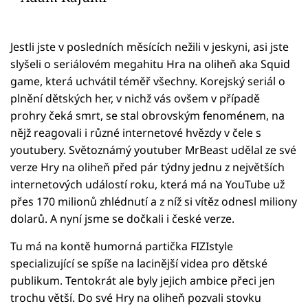
Jestli jste v posledních měsících nežili v jeskyni, asi jste
slyšeli o seriálovém megahitu Hra na oliheň aka Squid
game, která uchvátil téměř všechny. Korejský seriál o
plnění dětských her, v nichž vás ovšem v případě
prohry čeká smrt, se stal obrovským fenoménem, na
nějž reagovali i různé internetové hvězdy v čele s
youtubery. Světoznámý youtuber MrBeast udělal ze své
verze Hry na oliheň před pár týdny jednu z největších
internetových událostí roku, která má na YouTube už
přes 170 milionů zhlédnutí a z níž si vítěz odnesl miliony
dolarů. A nyní jsme se dočkali i české verze.
Tu má na kontě humorná partička FIZIstyle
specializující se spíše na lacinější videa pro dětské
publikum. Tentokrát ale byly jejich ambice přeci jen
trochu větší. Do své Hry na oliheň pozvali stovku