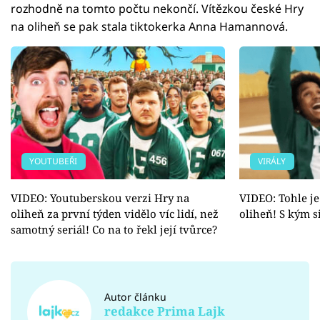
rozhodně na tomto počtu nekončí. Vítězkou české Hry
na oliheň se pak stala tiktokerka Anna Hamannová.
YOUTUBEŘI
VIRÁLY
VIDEO: Youtuberskou verzi Hry na
VIDEO: Tohle je
oliheň za první týden vidělo víc lidí, než
oliheň! S kým s
samotný seriál! Co na to řekl její tvůrce?
Autor článku
redakce Prima Lajk