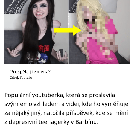
Sex a vztahy
Videa
Sledujte prima+
Přihlášení
Sledujte nás
Prospěla jí změna?
Zdroj: Youtube
Populární youtuberka, která se proslavila
svým emo vzhledem a videi, kde ho vyměňuje
za nějaký jiný, natočila příspěvek, kde se mění
z depresivní teenagerky v Barbínu.