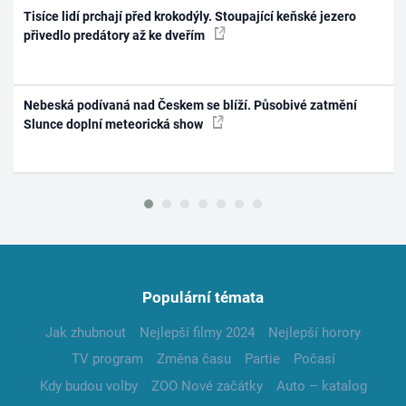
Tisíce lidí prchají před krokodýly. Stoupající keňské jezero
přivedlo predátory až ke dveřím
Nebeská podívaná nad Českem se blíží. Působivé zatmění
Slunce doplní meteorická show
Populární témata
Jak zhubnout
Nejlepší filmy 2024
Nejlepší horory
TV program
Změna času
Partie
Počasí
Kdy budou volby
ZOO Nové začátky
Auto – katalog