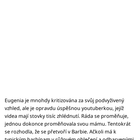
Eugenia je mnohdy kritizována za svůj podvyživený
vzhled, ale je opravdu úspěšnou youtuberkou, jejíž
videa mají stovky tisíc zhlédnutí. Ráda se proměňuje,
jednou dokonce proměňovala svou mámu. Tentokrát
se rozhodla, že se přetvoří v Barbie. Ačkoli má k
typickým barbínam v růžovém oblečení a odbarvenými