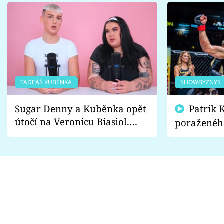
TADEÁŠ KUBĚNKA
SHOWBYZNYS
Sugar Denny a Kuběnka opět
Patrik Kincl se zastal
útočí na Veronicu Biasiol.
poraženéh
Proč je podle nich falešná a
fanoušci n
lže o své nevěře?