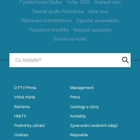
7 pádů Honzy Dědka
Volby 2025
Svařené víno
Tatarák podle Pohlreicha
Aloe vera
Pěstování lichořeřišnice
Výpočet ascendentu
Tvarohové knedlíky
Nejlepší palačinky
Švestkový koláč
O FTV Prima
Management
Volná místa
Press
Reklama
Castingy a výzvy
HbbTV
Kontakty
Podmínky užívání
Zpracování osobních údajů
Cookies
Nápověda