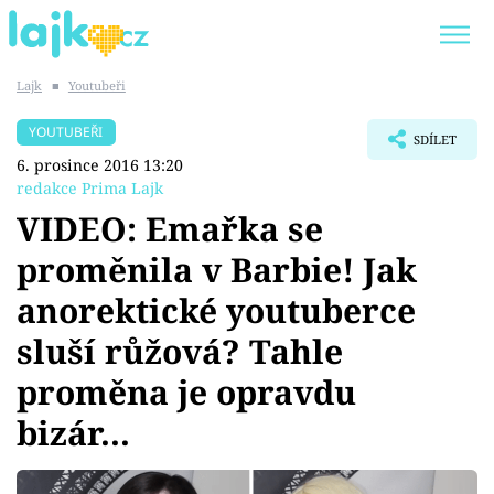
Lajk
■
Youtubeři
Trendy:
KARLOS VÉMOLA
ONLYFANS
YOUTUBEŘI
SDÍLET
SHOPAHOLICADEL
CLASH OF THE STARS
6. prosince 2016 13:20
redakce Prima Lajk
VIDEO: Emařka se
proměnila v Barbie! Jak
Témata
anorektické youtuberce
Showbyznys
sluší růžová? Tahle
proměna je opravdu
Youtubeři
bizár...
Virály