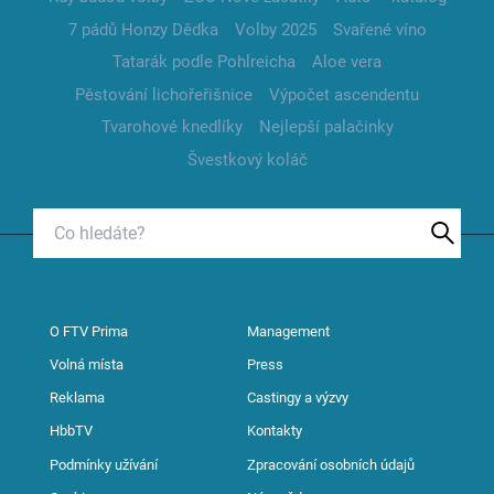
7 pádů Honzy Dědka
Volby 2025
Svařené víno
Tatarák podle Pohlreicha
Aloe vera
Pěstování lichořeřišnice
Výpočet ascendentu
Tvarohové knedlíky
Nejlepší palačinky
Švestkový koláč
O FTV Prima
Management
Volná místa
Press
Reklama
Castingy a výzvy
HbbTV
Kontakty
Podmínky užívání
Zpracování osobních údajů