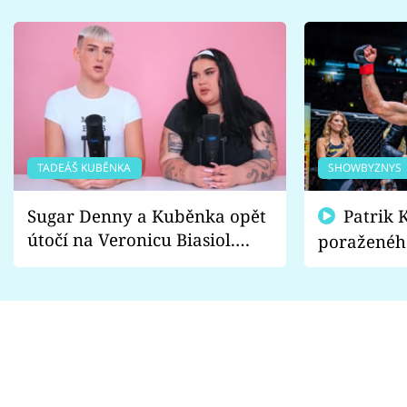
TADEÁŠ KUBĚNKA
SHOWBYZNYS
Sugar Denny a Kuběnka opět
Patrik Kincl se zastal
útočí na Veronicu Biasiol.
poraženéh
Proč je podle nich falešná a
fanoušci n
lže o své nevěře?