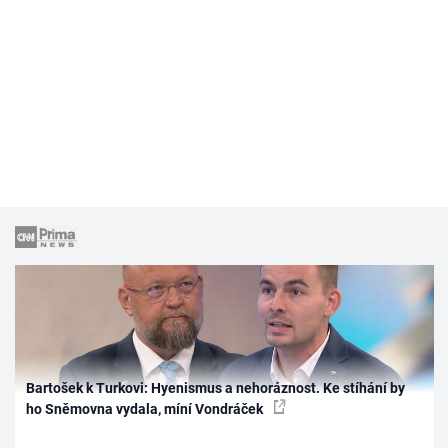
Bartošek k Turkovi: Hyenismus a nehoráznost. Ke stíhání by
ho Sněmovna vydala, míní Vondráček