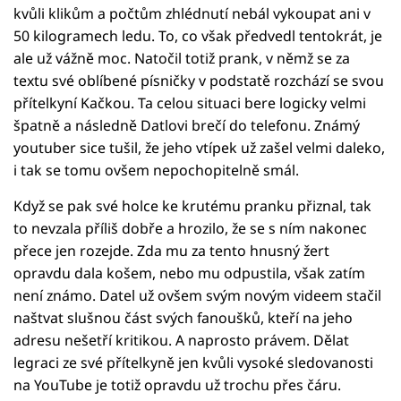
kvůli klikům a počtům zhlédnutí nebál vykoupat ani v
50 kilogramech ledu. To, co však předvedl tentokrát, je
ale už vážně moc. Natočil totiž prank, v němž se za
textu své oblíbené písničky v podstatě rozchází se svou
přítelkyní Kačkou. Ta celou situaci bere logicky velmi
špatně a následně Datlovi brečí do telefonu. Známý
youtuber sice tušil, že jeho vtípek už zašel velmi daleko,
i tak se tomu ovšem nepochopitelně smál.
Když se pak své holce ke krutému pranku přiznal, tak
to nevzala příliš dobře a hrozilo, že se s ním nakonec
přece jen rozejde. Zda mu za tento hnusný žert
opravdu dala košem, nebo mu odpustila, však zatím
není známo. Datel už ovšem svým novým videem stačil
naštvat slušnou část svých fanoušků, kteří na jeho
adresu nešetří kritikou. A naprosto právem. Dělat
legraci ze své přítelkyně jen kvůli vysoké sledovanosti
na YouTube je totiž opravdu už trochu přes čáru.