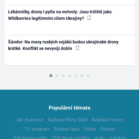
Lékárničky, drony i pytle na mrtvoly: Jsou tržiště jako
Wildberries legitimním cílem Ukrajiny?
Šándor: Na masy ruských vojáků budou ukrajinské drony
krátké. Konflikt se nevyvíjí dobře
Populární témata
Jak zhubnout
Nejlepší filmy 2024
Nejlepší horory
TV program
Změna času
Partie
Počasí
Kdy budou volby
ZOO Nové začátky
Auto – katalog