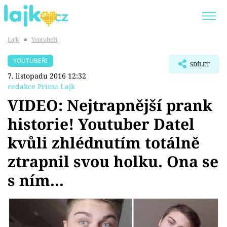
Lajk
■
Youtubeři
Trendy:
KARLOS VÉMOLA
ONLYFANS
YOUTUBEŘI
SDÍLET
SHOPAHOLICADEL
CLASH OF THE STARS
7. listopadu 2016 12:32
redakce Prima Lajk
VIDEO: Nejtrapnější prank
historie! Youtuber Datel
Témata
kvůli zhlédnutím totálně
Showbyznys
ztrapnil svou holku. Ona se
s ním...
Youtubeři
Virály