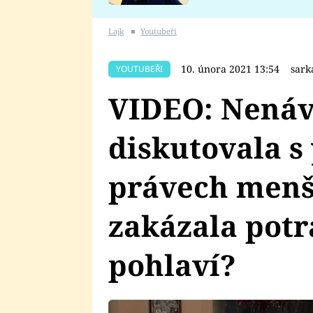
se v Plzni stalo
Lajk
■
Youtubeři
10. února 2021 13:54
sark
YOUTUBEŘI
VIDEO: Nenáv
diskutovala s
právech menš
zakázala pot
pohlaví?