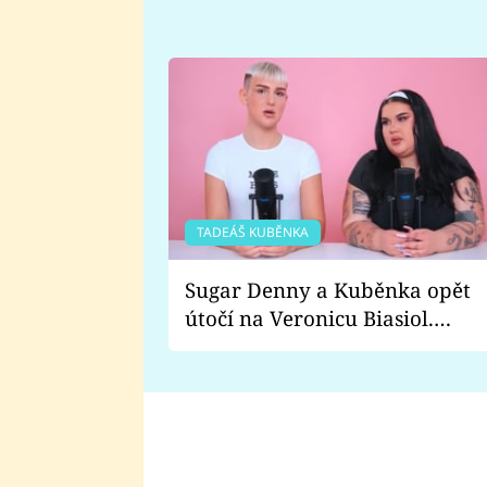
TADEÁŠ KUBĚNKA
Sugar Denny a Kuběnka opět
útočí na Veronicu Biasiol.
Proč je podle nich falešná a
lže o své nevěře?