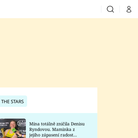
Vyhledávání
Můj 
Prima+
CNN Prima News
Prima Fresh
Prima Living
Prima Zoom
 THE STARS
Prima Lajk
Mína totálně zničila Denisu
Ryndovou. Maminka z
Sledujte nás
jejího zápasení radost