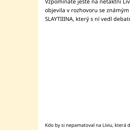
Vzpomínáte ještě na netaktní Lí
objevila v rozhovoru se znám
SLAYTIIINA, který s ní vedl deba
Kdo by si nepamatoval na Líviu, která d