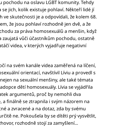
idu pochodu na oslavu LGBT komunity. Tehdy
 jich, kolik existuje pohlaví. Někteří lidé jí
jich ve skutečnosti je a odpovídali, že kolem 68.
em, že jsou pohlaví rozhodně jen dvě, a že
pochodu za práva homosexuálů a menšin, když
yla zaujatá vůči účastníkům pochodu, ostatně
táčí videa, v kterých vyjadřuje negativní
očí na svém kanále videa zaměřená na líčení,
exuální orientací, navštívil Líviu a provedl s
ory nejen na sexuální menšiny, ale také témata
adopce dětí homosexuály. Lívia se vyjádřila
atek argumentů, proč by nemohli dva
 a finálně se ztrapnila i svým názorem na
utné a zvracené a na dotaz, zda by svému
určitě ne. Pokoušela by se dítěti prý vysvětlit,
hovor, rozhodně stojí za zamyšlení...