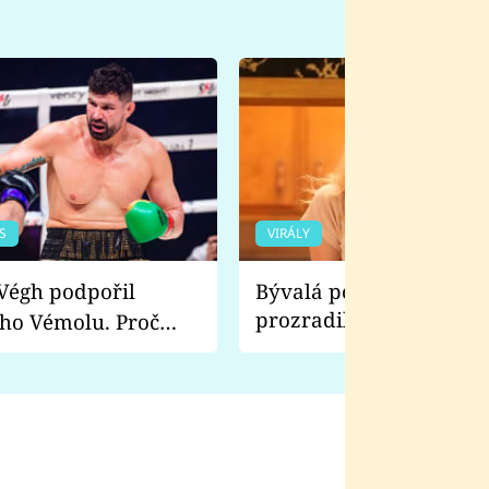
S
VIRÁLY
Bývalá pornoherečka
prozradila, co ji šokova
ho Vémolu. Proč
natáčení Euforie. Vážně
ji zápasit s ním než
bylo drsnější než hanba
 Kinclem?
filmy?