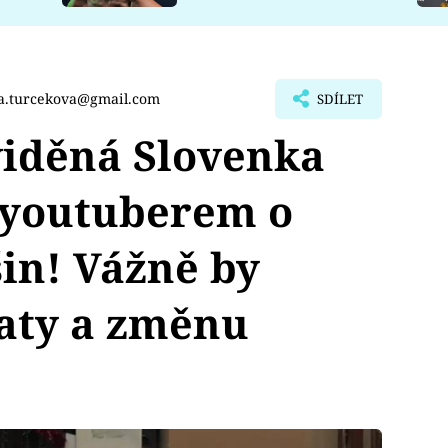
a.turcekova@gmail.com
SDÍLET
iděná Slovenka
 youtuberem o
in! Vážně by
raty a změnu