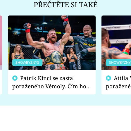
PŘEČTĚTE SI TAKÉ
SHOWBYZNYS
SHOWBYZNY
Patrik Kincl se zastal
Attila Végh podpořil
poraženého Vémoly. Čím ho
poražené
fanoušci naštvali?
chce radě
s vítězem