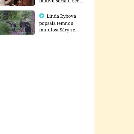
motivu seriálu Sedm
schodů k moci
Linda Rybová
popsala temnou
minulost Sáry ze
seriálu Zákony vlka