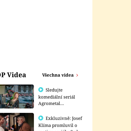
P Videa
Všechna videa
Sledujte
komediální seriál
Agrometal
exkluzivně na
prima+
Exkluzivně: Josef
Klíma promluvil o