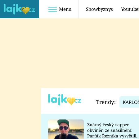
Menu
Showbyznys
Youtube
Youtuberky
Youtubeři
SHOPAHOLICADEL
FATTYPILLOW
ANNA ŠULC
FREESCOOT
SUGAR DENNY
ADAM KAJUMI
LADUŠKA
TADEÁŠ KUBĚNKA
DOMINIKA
DATEL
Trendy:
KARLO
MYSLIVCOVÁ
Známý český rapper
obviněn ze znásilnění:
Parťák Řezníka vysvětlil, 