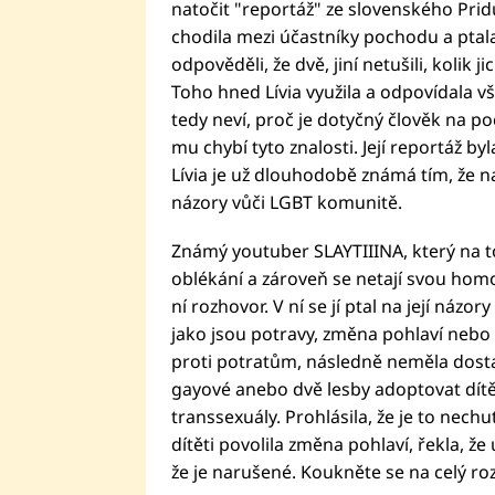
natočit "reportáž" ze slovenského Pr
chodila mezi účastníky pochodu a ptala se
odpověděli, že dvě, jiní netušili, kolik 
Toho hned Lívia využila a odpovídala vš
tedy neví, proč je dotyčný člověk na 
mu chybí tyto znalosti. Její reportáž b
Lívia je už dlouhodobě známá tím, že na
názory vůči LGBT komunitě.
Známý youtuber SLAYTIIINA, který na t
oblékání a zároveň se netají svou homos
ní rozhovor. V ní se jí ptal na její náz
jako jsou potravy, změna pohlaví nebo 
proti potratům, následně neměla dost
gayové anebo dvě lesby adoptovat dítě,
transsexuály. Prohlásila, že je to nech
dítěti povolila změna pohlaví, řekla, že 
že je narušené. Koukněte se na celý roz