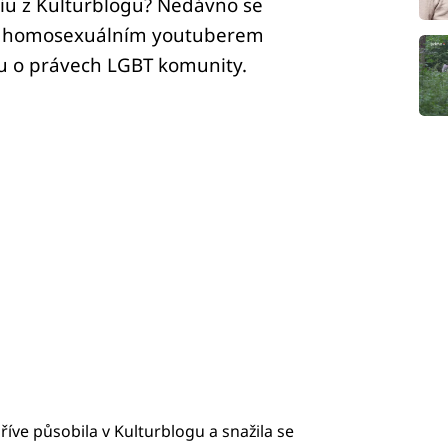
viu z Kulturblogu? Nedávno se
ým homosexuálním youtuberem
tu o právech LGBT komunity.
říve působila v Kulturblogu a snažila se