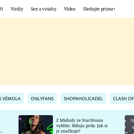
ři
Virály
Sex a vztahy
Videa
Sledujte prima+
Showbyznys
Extrém
VIRÁLY
KURIOZITY
VIDEA
KVÍZY
S VÉMOLA
ONLYFANS
SHOPAHOLICADEL
CLASH OF
Z Mishaly ze StarHousu
vylétlo: Miluju prdy. Jak si
co
je značkuje?