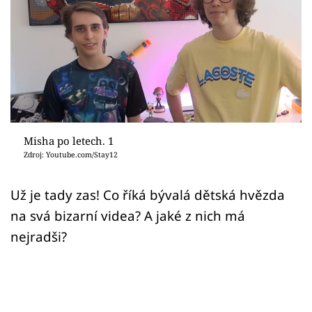
Sex a vztahy
Videa
Sledujte prima+
Přihlášení
Misha po letech. 1
Zdroj: Youtube.com/Stay12
Sledujte nás
Už je tady zas! Co říká bývalá dětská hvězda
na svá bizarní videa? A jaké z nich má
nejradši?