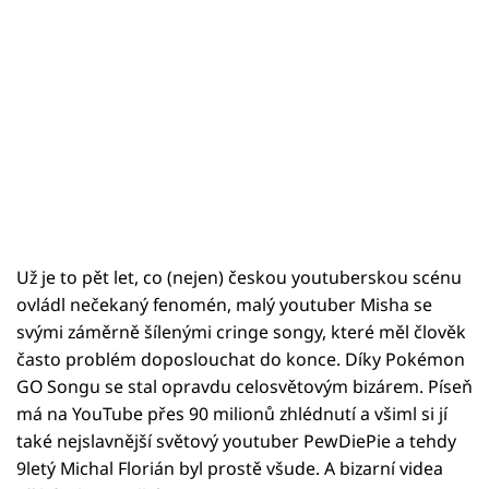
Už je to pět let, co (nejen) českou youtuberskou scénu
ovládl nečekaný fenomén, malý youtuber Misha se
svými záměrně šílenými cringe songy, které měl člověk
často problém doposlouchat do konce. Díky Pokémon
GO Songu se stal opravdu celosvětovým bizárem. Píseň
má na YouTube přes 90 milionů zhlédnutí a všiml si jí
také nejslavnější světový youtuber PewDiePie a tehdy
9letý Michal Florián byl prostě všude. A bizarní videa