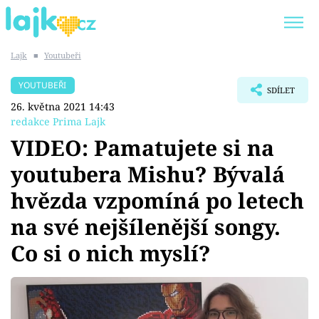
Lajk
■
Youtubeři
Trendy:
KARLOS VÉMOLA
ONLYFANS
YOUTUBEŘI
SDÍLET
SHOPAHOLICADEL
CLASH OF THE STARS
26. května 2021 14:43
redakce Prima Lajk
VIDEO: Pamatujete si na
youtubera Mishu? Bývalá
Témata
hvězda vzpomíná po letech
Showbyznys
na své nejšílenější songy.
Co si o nich myslí?
Youtubeři
Virály