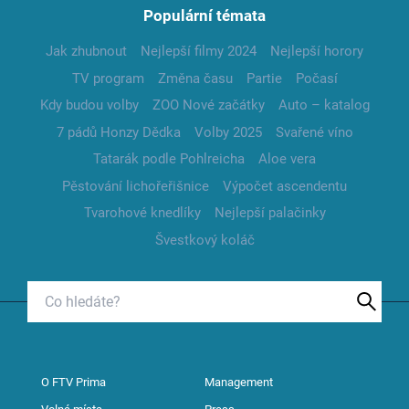
Populární témata
Jak zhubnout
Nejlepší filmy 2024
Nejlepší horory
TV program
Změna času
Partie
Počasí
Kdy budou volby
ZOO Nové začátky
Auto – katalog
7 pádů Honzy Dědka
Volby 2025
Svařené víno
Tatarák podle Pohlreicha
Aloe vera
Pěstování lichořeřišnice
Výpočet ascendentu
Tvarohové knedlíky
Nejlepší palačinky
Švestkový koláč
O FTV Prima
Management