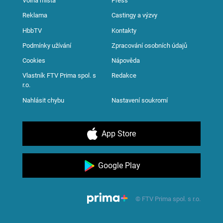
Volná místa
Press
Reklama
Castingy a výzvy
HbbTV
Kontakty
Podmínky užívání
Zpracování osobních údajů
Cookies
Nápověda
Vlastník FTV Prima spol. s
Redakce
r.o.
Nahlásit chybu
Nastavení soukromí
App Store
Google Play
© FTV Prima spol. s r.o.