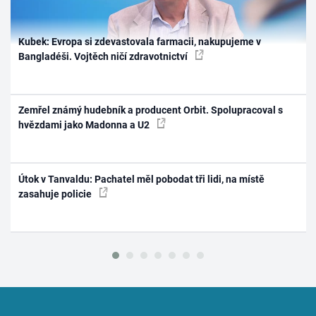
Kubek: Evropa si zdevastovala farmacii, nakupujeme v
Bangladéši. Vojtěch ničí zdravotnictví
Zemřel známý hudebník a producent Orbit. Spolupracoval s
hvězdami jako Madonna a U2
Útok v Tanvaldu: Pachatel měl pobodat tři lidi, na místě
zasahuje policie