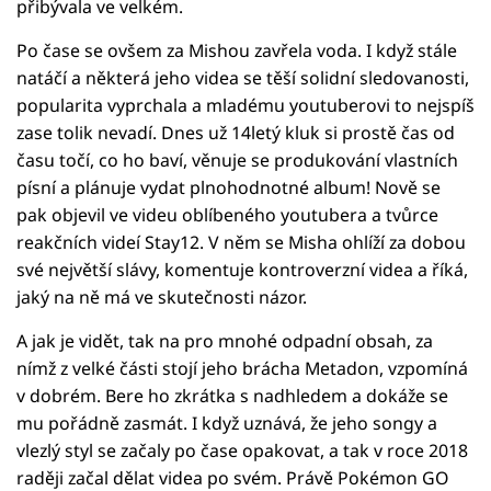
přibývala ve velkém.
Po čase se ovšem za Mishou zavřela voda. I když stále
natáčí a některá jeho videa se těší solidní sledovanosti,
popularita vyprchala a mladému youtuberovi to nejspíš
zase tolik nevadí. Dnes už 14letý kluk si prostě čas od
času točí, co ho baví, věnuje se produkování vlastních
písní a plánuje vydat plnohodnotné album! Nově se
pak objevil ve videu oblíbeného youtubera a tvůrce
reakčních videí Stay12. V něm se Misha ohlíží za dobou
své největší slávy, komentuje kontroverzní videa a říká,
jaký na ně má ve skutečnosti názor.
A jak je vidět, tak na pro mnohé odpadní obsah, za
nímž z velké části stojí jeho brácha Metadon, vzpomíná
v dobrém. Bere ho zkrátka s nadhledem a dokáže se
mu pořádně zasmát. I když uznává, že jeho songy a
vlezlý styl se začaly po čase opakovat, a tak v roce 2018
raději začal dělat videa po svém. Právě Pokémon GO