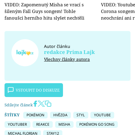
VIDEO: Zapomenutý Misha se vrací s
VIDEO: Youtube
šíleným Fall Guys songem! Tohle
Corona songem!
fanoušci herního hitu slyšet nechtěli
neochrání ani 
Autor článku
redakce Prima Lajk
Všechny články autora
VSTOUPIT DO DISKUZE
Sdílejte článek
ŠTÍTKY
POKÉMON
HVĚZDA
STYL
YOUTUBE
YOUTUBER
REAKCE
MISHA
POKÉMON GO SONG
MICHAL FLORIAN
STAY12