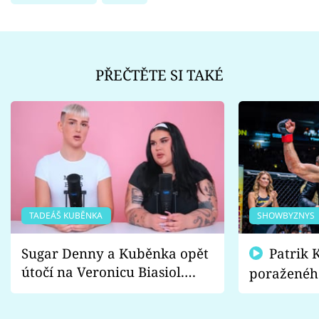
PŘEČTĚTE SI TAKÉ
TADEÁŠ KUBĚNKA
SHOWBYZNYS
Sugar Denny a Kuběnka opět
Patrik Kincl se zastal
útočí na Veronicu Biasiol.
poraženéh
Proč je podle nich falešná a
fanoušci n
lže o své nevěře?